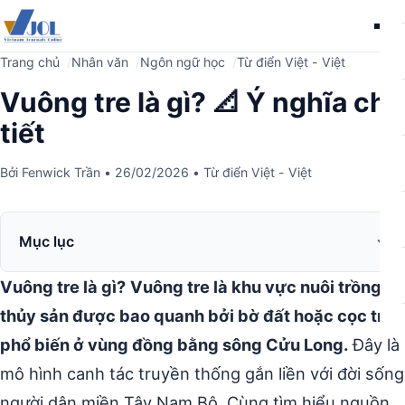
Me
Trang chủ
Nhân văn
Ngôn ngữ học
Từ điển Việt - Việt
Vuông tre là gì? 📐 Ý nghĩa chi
tiết
Bởi
Fenwick Trần
•
26/02/2026
•
Từ điển Việt - Việt
Mục lục
Vuông tre là gì?
Vuông tre là khu vực nuôi trồng
thủy sản được bao quanh bởi bờ đất hoặc cọc tre,
phổ biến ở vùng đồng bằng sông Cửu Long.
Đây là
mô hình canh tác truyền thống gắn liền với đời sống
người dân miền Tây Nam Bộ. Cùng tìm hiểu nguồn