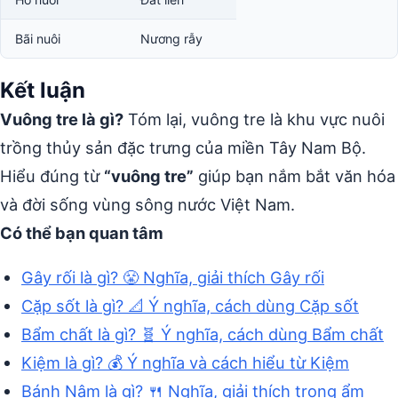
Bãi nuôi
Nương rẫy
Kết luận
Vuông tre là gì?
Tóm lại, vuông tre là khu vực nuôi
trồng thủy sản đặc trưng của miền Tây Nam Bộ.
Hiểu đúng từ
“vuông tre”
giúp bạn nắm bắt văn hóa
và đời sống vùng sông nước Việt Nam.
Có thể bạn quan tâm
Gây rối là gì? 😤 Nghĩa, giải thích Gây rối
Cặp sốt là gì? 📐 Ý nghĩa, cách dùng Cặp sốt
Bẩm chất là gì? 🧬 Ý nghĩa, cách dùng Bẩm chất
Kiệm là gì? 💰 Ý nghĩa và cách hiểu từ Kiệm
Bánh Nậm là gì? 🍴 Nghĩa, giải thích trong ẩm