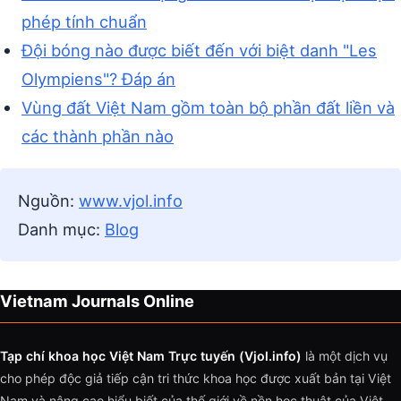
phép tính chuẩn
Đội bóng nào được biết đến với biệt danh "Les
Olympiens"? Đáp án
Vùng đất Việt Nam gồm toàn bộ phần đất liền và
các thành phần nào
Nguồn:
www.vjol.info
Danh mục:
Blog
Vietnam Journals Online
Tạp chí khoa học Việt Nam Trực tuyến (Vjol.info)
là một dịch vụ
cho phép độc giả tiếp cận tri thức khoa học được xuất bản tại Việt
Nam và nâng cao hiểu biết của thế giới về nền học thuật của Việt