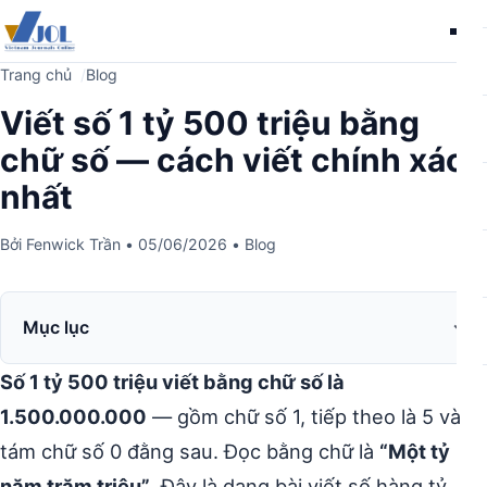
Me
Trang chủ
Blog
Viết số 1 tỷ 500 triệu bằng
chữ số — cách viết chính xác
nhất
Bởi
Fenwick Trần
•
05/06/2026
•
Blog
Mục lục
Số 1 tỷ 500 triệu viết bằng chữ số là
1.500.000.000
— gồm chữ số 1, tiếp theo là 5 và
tám chữ số 0 đằng sau. Đọc bằng chữ là
“Một tỷ
năm trăm triệu”
. Đây là dạng bài viết số hàng tỷ