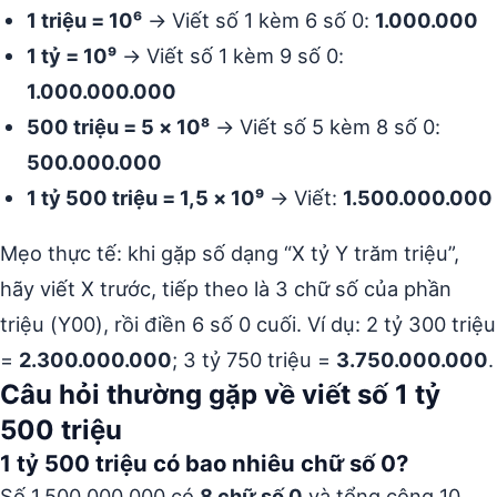
1 triệu = 10⁶
→ Viết số 1 kèm 6 số 0:
1.000.000
1 tỷ = 10⁹
→ Viết số 1 kèm 9 số 0:
1.000.000.000
500 triệu = 5 × 10⁸
→ Viết số 5 kèm 8 số 0:
500.000.000
1 tỷ 500 triệu = 1,5 × 10⁹
→ Viết:
1.500.000.000
Mẹo thực tế: khi gặp số dạng “X tỷ Y trăm triệu”,
hãy viết X trước, tiếp theo là 3 chữ số của phần
triệu (Y00), rồi điền 6 số 0 cuối. Ví dụ: 2 tỷ 300 triệu
=
2.300.000.000
; 3 tỷ 750 triệu =
3.750.000.000
.
Câu hỏi thường gặp về viết số 1 tỷ
500 triệu
1 tỷ 500 triệu có bao nhiêu chữ số 0?
Số 1.500.000.000 có
8 chữ số 0
và tổng cộng 10