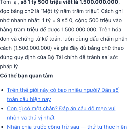
Tóm lại,
số 1 tỷ 500 triệu viết là 1.500.000.000
,
đọc bằng chữ là “Một tỷ năm trăm triệu”. Cách ghi
nhớ nhanh nhất: 1 tỷ = 9 số 0, cộng 500 triệu vào
hàng trăm triệu để được 1.500.000.000. Trên hóa
đơn và chứng từ kế toán, luôn dùng dấu chấm phân
cách (1.500.000.000) và ghi đầy đủ bằng chữ theo
đúng quy định của Bộ Tài chính để tránh sai sót
pháp lý.
Có thể bạn quan tâm
Trên thế giới này có bao nhiêu người? Dân số
toàn cầu hiện nay
Con gì có một chân? Đáp án câu đố mẹo vui
nhộn và thú vị nhất
Nhân chia trước cộng trừ sau — thứ tự thực hiện