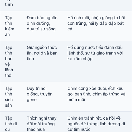
tính
Tập
Đảm bảo nguồn
Hổ rình mồi, nhện giăng tơ bắt
tính
dinh dưỡng,
côn trùng, hải ly đắp đập bắt
kiếm
duy trì sự sống
cá
ăn
Tập
Giữ nguồn thức
Hổ dùng nước tiểu đánh dấu
tính
ăn, nơi ở và bạn
lãnh thổ, sư tử giao tranh với
bảo
tình
kẻ xâm nhập
vệ
lãnh
thổ
Tập
Duy trì nòi
Chim công xòe đuôi, ếch kêu
tính
giống, truyền
gọi bạn tình, chim ấp trứng và
sinh
gene
mớm mồi
sản
Tập
Thích nghi thay
Chim én tránh rét, cá hồi về
tính di
đổi môi trường
nguồn đẻ trứng, linh dương di
cư
theo mùa
cư tìm nước