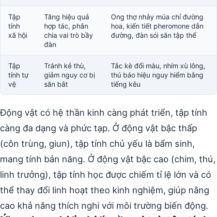
Tập
Tăng hiệu quả
Ong thợ nhảy múa chỉ đường
tính
hợp tác, phân
hoa, kiến tiết pheromone dẫn
xã hội
chia vai trò bầy
đường, đàn sói săn tập thể
đàn
Tập
Tránh kẻ thù,
Tắc kè đổi màu, nhím xù lông,
tính tự
giảm nguy cơ bị
thú báo hiệu nguy hiểm bằng
vệ
săn bắt
tiếng kêu
Động vật có hệ thần kinh càng phát triển, tập tính
càng đa dạng và phức tạp. Ở động vật bậc thấp
(côn trùng, giun), tập tính chủ yếu là bẩm sinh,
mang tính bản năng. Ở động vật bậc cao (chim, thú,
linh trưởng), tập tính học được chiếm tỉ lệ lớn và có
thể thay đổi linh hoạt theo kinh nghiệm, giúp nâng
cao khả năng thích nghi với môi trường biến động.