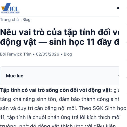
Me
Trang chủ
Blog
Nêu vai trò của tập tính đối với
động vật — sinh học 11 đầy đủ
Bởi
Fenwick Trần
•
02/05/2026
•
Blog
Mục lục
Tập tính có vai trò sống còn đối với động vật
: giúp
tăng khả năng sinh tồn, đảm bảo thành công sinh
sản và duy trì cân bằng nội môi. Theo SGK Sinh học
11, tập tính là chuỗi phản ứng trả lời kích thích môi
trường, nhờ đó động vật thích ứng với điều kiện