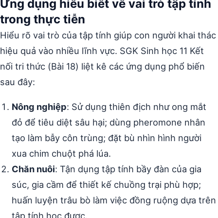
Ứng dụng hiểu biết về vai trò tập tính
trong thực tiễn
Hiểu rõ vai trò của tập tính giúp con người khai thác
hiệu quả vào nhiều lĩnh vực. SGK Sinh học 11 Kết
nối tri thức (Bài 18) liệt kê các ứng dụng phổ biến
sau đây:
Nông nghiệp
: Sử dụng thiên địch như ong mắt
đỏ để tiêu diệt sâu hại; dùng pheromone nhân
tạo làm bẫy côn trùng; đặt bù nhìn hình người
xua chim chuột phá lúa.
Chăn nuôi
: Tận dụng tập tính bầy đàn của gia
súc, gia cầm để thiết kế chuồng trại phù hợp;
huấn luyện trâu bò làm việc đồng ruộng dựa trên
tập tính học được.