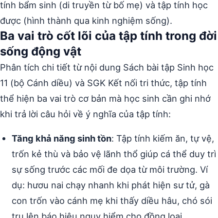
tính bẩm sinh (di truyền từ bố mẹ) và tập tính học
được (hình thành qua kinh nghiệm sống).
Ba vai trò cốt lõi của tập tính trong đời
sống động vật
Phân tích chi tiết từ nội dung Sách bài tập Sinh học
11 (bộ Cánh diều) và SGK Kết nối tri thức, tập tính
thể hiện ba vai trò cơ bản mà học sinh cần ghi nhớ
khi trả lời câu hỏi về ý nghĩa của tập tính:
Tăng khả năng sinh tồn
: Tập tính kiếm ăn, tự vệ,
trốn kẻ thù và bảo vệ lãnh thổ giúp cá thể duy trì
sự sống trước các mối đe dọa từ môi trường. Ví
dụ: hươu nai chạy nhanh khi phát hiện sư tử, gà
con trốn vào cánh mẹ khi thấy diều hâu, chó sói
tru lên báo hiệu nguy hiểm cho đồng loại.