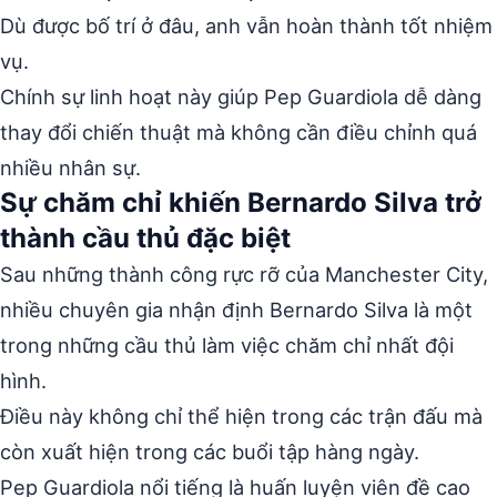
Dù được bố trí ở đâu, anh vẫn hoàn thành tốt nhiệm
vụ.
Chính sự linh hoạt này giúp Pep Guardiola dễ dàng
thay đổi chiến thuật mà không cần điều chỉnh quá
nhiều nhân sự.
Sự chăm chỉ khiến Bernardo Silva trở
thành cầu thủ đặc biệt
Sau những thành công rực rỡ của Manchester City,
nhiều chuyên gia nhận định Bernardo Silva là một
trong những cầu thủ làm việc chăm chỉ nhất đội
hình.
Điều này không chỉ thể hiện trong các trận đấu mà
còn xuất hiện trong các buổi tập hàng ngày.
Pep Guardiola nổi tiếng là huấn luyện viên đề cao