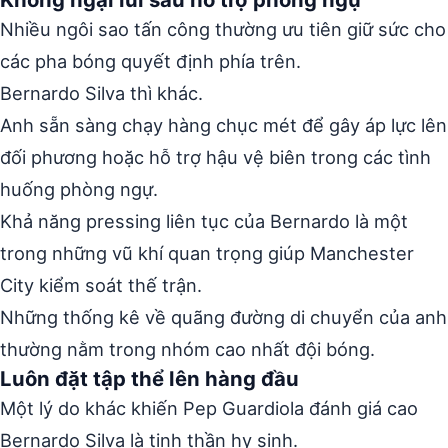
Nhiều ngôi sao tấn công thường ưu tiên giữ sức cho
các pha bóng quyết định phía trên.
Bernardo Silva thì khác.
Anh sẵn sàng chạy hàng chục mét để gây áp lực lên
đối phương hoặc hỗ trợ hậu vệ biên trong các tình
huống phòng ngự.
Khả năng pressing liên tục của Bernardo là một
trong những vũ khí quan trọng giúp Manchester
City kiểm soát thế trận.
Những thống kê về quãng đường di chuyển của anh
thường nằm trong nhóm cao nhất đội bóng.
Luôn đặt tập thể lên hàng đầu
Một lý do khác khiến Pep Guardiola đánh giá cao
Bernardo Silva là tinh thần hy sinh.