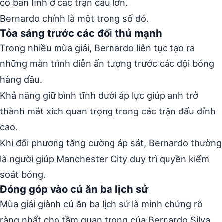
có bản lĩnh ở các trận cầu lớn.
Bernardo chính là một trong số đó.
Tỏa sáng trước các đối thủ mạnh
Trong nhiều mùa giải, Bernardo liên tục tạo ra
những màn trình diễn ấn tượng trước các đội bóng
hàng đầu.
Khả năng giữ bình tĩnh dưới áp lực giúp anh trở
thành mắt xích quan trọng trong các trận đấu đỉnh
cao.
Khi đối phương tăng cường áp sát, Bernardo thường
là người giúp Manchester City duy trì quyền kiểm
soát bóng.
Đóng góp vào cú ăn ba lịch sử
Mùa giải giành cú ăn ba lịch sử là minh chứng rõ
ràng nhất cho tầm quan trọng của Bernardo Silva.