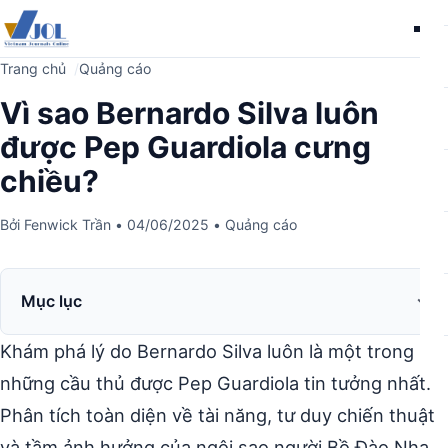
Me
Trang chủ
Quảng cáo
Vì sao Bernardo Silva luôn
được Pep Guardiola cưng
chiều?
Bởi
Fenwick Trần
•
04/06/2025
•
Quảng cáo
Mục lục
Khám phá lý do Bernardo Silva luôn là một trong
những cầu thủ được Pep Guardiola tin tưởng nhất.
Phân tích toàn diện về tài năng, tư duy chiến thuật
và tầm ảnh hưởng của ngôi sao người Bồ Đào Nha