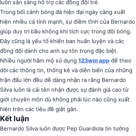
luôn sẵn sàng hỗ trợ các đồng đội trẻ.
Trong bối cảnh bóng đá hiện đại ngày càng xuất
hiện nhiều cá tính mạnh, sự điềm tĩnh của Bernardo
giúp duy trì bầu không khí tích cực trong đội bóng.
Đây cũng là yếu tố khiến ban huấn luyện và các
đồng đội dành cho anh sự tôn trọng đặc biệt.
Nhiều người hâm mộ sử dụng
123win app
để theo
dõi các thông tin, thống kê và diễn biến của những
trận đấu lớn đều dễ dàng nhận ra rằng Bernardo
Silva luôn là cái tên nhận được sự đánh giá cao từ
giới chuyên môn dù không phải lúc nào cũng xuất
hiện trên các tiêu đề giật gân.
Kết luận
Bernardo Silva luôn được Pep Guardiola tin tưởng