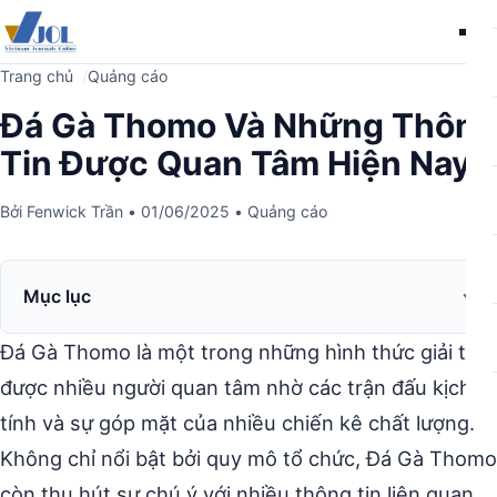
Me
Trang chủ
Quảng cáo
Đá Gà Thomo Và Những Thông
Tin Được Quan Tâm Hiện Nay
Bởi
Fenwick Trần
•
01/06/2025
•
Quảng cáo
Mục lục
Đá Gà Thomo là một trong những hình thức giải trí
được nhiều người quan tâm nhờ các trận đấu kịch
tính và sự góp mặt của nhiều chiến kê chất lượng.
Không chỉ nổi bật bởi quy mô tổ chức, Đá Gà Thomo
còn thu hút sự chú ý với nhiều thông tin liên quan