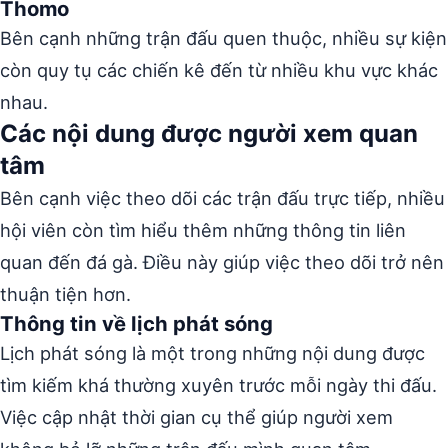
Thomo
Bên cạnh những trận đấu quen thuộc, nhiều sự kiện
còn quy tụ các chiến kê đến từ nhiều khu vực khác
nhau.
Các nội dung được người xem quan
tâm
Bên cạnh việc theo dõi các trận đấu trực tiếp, nhiều
hội viên còn tìm hiểu thêm những thông tin liên
quan đến đá gà. Điều này giúp việc theo dõi trở nên
thuận tiện hơn.
Thông tin về lịch phát sóng
Lịch phát sóng là một trong những nội dung được
tìm kiếm khá thường xuyên trước mỗi ngày thi đấu.
Việc cập nhật thời gian cụ thể giúp người xem