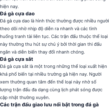
hiện nay.
Đá gà cựa dao
Đá gà cựa dao là hình thức thường được nhiều người
theo dõi nhờ nhịp độ diễn ra nhanh và các tình
huống tranh tài liên tục. Các trận đấu thuộc thể loại
này thường thu hút sự chú ý bởi thời gian thi đấu
ngắn và diễn biến thay đổi nhanh chóng.
Đá gà cựa sắt
Đá gà cựa sắt là một trong những thể loại xuất hiện
khá phổ biến tại nhiều trường gà hiện nay. Người
xem thường quan tâm đến thể loại này nhờ số
lượng trận đấu đa dạng cùng lịch phát sóng được
cập nhật thường xuyên.
Các trận đấu giao lưu nổi bật trong đá gà