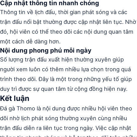
Cập nhật thông tin nhanh chóng
Thông tin về lịch đấu, thời gian phát sóng và các
trận đấu nổi bật thường được cập nhật liên tục. Nhờ
đó, hội viên có thể theo dõi các nội dung quan tâm
một cách dễ dàng hơn.
Nội dung phong phú mỗi ngày
Số lượng trận đấu xuất hiện thường xuyên giúp
người xem luôn có thêm nhiều lựa chọn trong quá
trình theo dõi. Đây là một trong những yếu tố giúp
duy trì được sự quan tâm từ cộng đồng hiện nay.
Kết luận
Đá gà Thomo là nội dung được nhiều hội viên theo
dõi nhờ lịch phát sóng thường xuyên cùng nhiều
trận đấu diễn ra liên tục trong ngày. Việc cập nhật