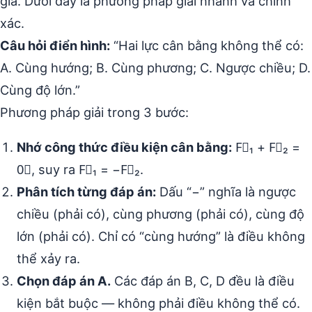
gia. Dưới đây là phương pháp giải nhanh và chính
xác.
Câu hỏi điển hình:
“Hai lực cân bằng không thể có:
A. Cùng hướng; B. Cùng phương; C. Ngược chiều; D.
Cùng độ lớn.”
Phương pháp giải trong 3 bước:
Nhớ công thức điều kiện cân bằng:
F⃗₁ + F⃗₂ =
0⃗, suy ra F⃗₁ = −F⃗₂.
Phân tích từng đáp án:
Dấu “−” nghĩa là ngược
chiều (phải có), cùng phương (phải có), cùng độ
lớn (phải có). Chỉ có “cùng hướng” là điều không
thể xảy ra.
Chọn đáp án A.
Các đáp án B, C, D đều là điều
kiện bắt buộc — không phải điều không thể có.