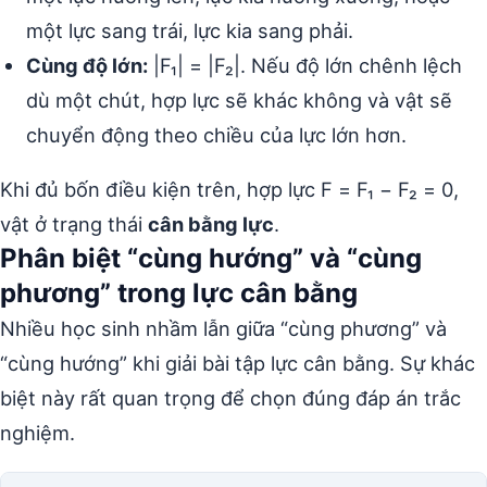
một lực sang trái, lực kia sang phải.
Cùng độ lớn:
|F₁| = |F₂|. Nếu độ lớn chênh lệch
dù một chút, hợp lực sẽ khác không và vật sẽ
chuyển động theo chiều của lực lớn hơn.
Khi đủ bốn điều kiện trên, hợp lực F = F₁ − F₂ = 0,
vật ở trạng thái
cân bằng lực
.
Phân biệt “cùng hướng” và “cùng
phương” trong lực cân bằng
Nhiều học sinh nhầm lẫn giữa “cùng phương” và
“cùng hướng” khi giải bài tập lực cân bằng. Sự khác
biệt này rất quan trọng để chọn đúng đáp án trắc
nghiệm.