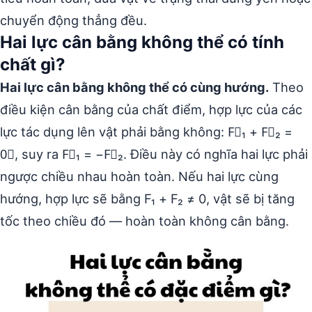
chuyển động thẳng đều.
Hai lực cân bằng không thể có tính
chất gì?
Hai lực cân bằng không thể có cùng hướng.
Theo
điều kiện cân bằng của chất điểm, hợp lực của các
lực tác dụng lên vật phải bằng không: F⃗₁ + F⃗₂ =
0⃗, suy ra F⃗₁ = −F⃗₂. Điều này có nghĩa hai lực phải
ngược chiều nhau hoàn toàn. Nếu hai lực cùng
hướng, hợp lực sẽ bằng F₁ + F₂ ≠ 0, vật sẽ bị tăng
tốc theo chiều đó — hoàn toàn không cân bằng.