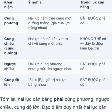
Khái
Ý nghĩa
Trong lực cân
niệm
bằng
Cùng
Hai lực nằm trên cùng một
BẮT BUỘC phải
phương
đường thẳng (giá của lực
có
trùng nhau)
Cùng
Hai lực có mũi tên vectơ
KHÔNG THỂ có
chiều
chỉ về cùng một phía
— đây là điều
(cùng
kiện loại trừ
hướng)
Ngược
Hai lực cùng phương
BẮT BUỘC phải
chiều
nhưng mũi tên ngược nhau
có
Cùng độ
|F₁| = |F₂|, giá trị hai lực
BẮT BUỘC phải
lớn
bằng nhau
có
Tóm lại: hai lực cân bằng
phải
cùng phương, ngược
chiều, cùng độ lớn. Đặc điểm duy nhất hai lực cân