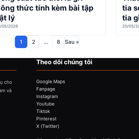
ông thức tính kèm bài tập
tia 
ật lý
tia g
/05/2026
20/05/2
1
2
…
8
Sau »
Theo dõi chúng tôi
Google Maps
vụ cho
Fanpage
Nam và
Instagram
Youtube
Tiktok
Pinterest
X (Twitter)