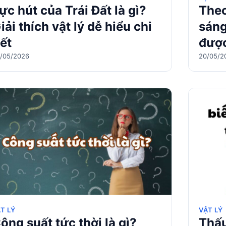
ực hút của Trái Đất là gì?
Theo
iải thích vật lý dễ hiểu chi
sáng
iết
được
/05/2026
20/05/2
T LÝ
VẬT LÝ
ông suất tức thời là gì?
Thấu