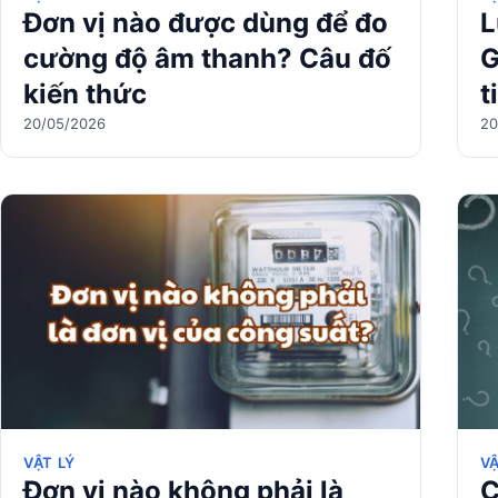
Đơn vị nào được dùng để đo
L
cường độ âm thanh? Câu đố
G
kiến thức
t
20/05/2026
20
VẬT LÝ
VẬ
Đơn vị nào không phải là
C