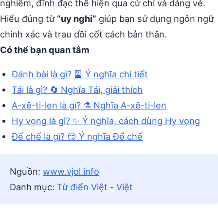
nghiêm, đĩnh đạc thể hiện qua cử chỉ và dáng vẻ.
Hiểu đúng từ
“uy nghi”
giúp bạn sử dụng ngôn ngữ
chính xác và trau dồi cốt cách bản thân.
Có thể bạn quan tâm
Đánh bài là gì? 🎴 Ý nghĩa chi tiết
Tái là gì? 🔄 Nghĩa Tái, giải thích
A-xê-ti-len là gì? ⚗️ Nghĩa A-xê-ti-len
Hy vọng là gì? ✨ Ý nghĩa, cách dùng Hy vọng
Để chế là gì? 😏 Ý nghĩa Để chế
Nguồn:
www.vjol.info
Danh mục:
Từ điển Việt - Việt