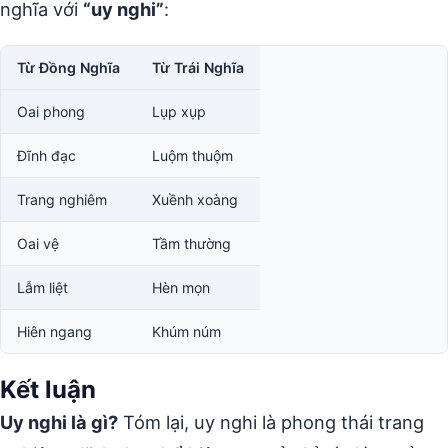
nghĩa với
“uy nghi”
:
Từ Đồng Nghĩa
Từ Trái Nghĩa
Oai phong
Lụp xụp
Đĩnh đạc
Luộm thuộm
Trang nghiêm
Xuềnh xoàng
Oai vệ
Tầm thường
Lẫm liệt
Hèn mọn
Hiên ngang
Khúm núm
Kết luận
Uy nghi là gì?
Tóm lại, uy nghi là phong thái trang