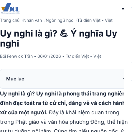
Me
Trang chủ
Nhân văn
Ngôn ngữ học
Từ điển Việt - Việt
Uy nghi là gì? 💪 Ý nghĩa Uy
nghi
Bởi
Fenwick Trần
•
06/01/2026
•
Từ điển Việt - Việt
Mục lục
Uy nghi là gì?
Uy nghi là phong thái trang nghiêm,
đĩnh đạc toát ra từ cử chỉ, dáng vẻ và cách hành
xử của một người.
Đây là khái niệm quan trọng
trong Phật giáo và văn hóa phương Đông, thể hiện
sự tu dưỡng nội tâm. Cùng tìm hiểu nguồn gốc, ý