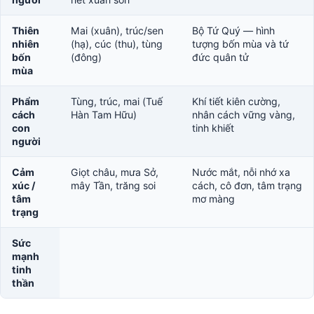
Thiên
Mai (xuân), trúc/sen
Bộ Tứ Quý — hình
nhiên
(hạ), cúc (thu), tùng
tượng bốn mùa và tứ
bốn
(đông)
đức quân tử
mùa
Phẩm
Tùng, trúc, mai (Tuế
Khí tiết kiên cường,
cách
Hàn Tam Hữu)
nhân cách vững vàng,
con
tinh khiết
người
Cảm
Giọt châu, mưa Sở,
Nước mắt, nỗi nhớ xa
xúc /
mây Tần, trăng soi
cách, cô đơn, tâm trạng
tâm
mơ màng
trạng
Sức
mạnh
tinh
thần