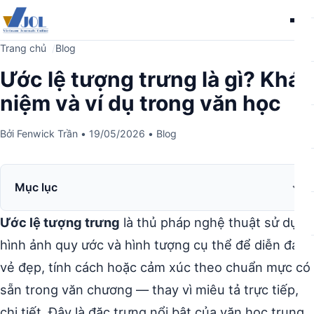
Me
Trang chủ
Blog
Ước lệ tượng trưng là gì? Khái
niệm và ví dụ trong văn học
Bởi
Fenwick Trần
•
19/05/2026
•
Blog
Mục lục
Ước lệ tượng trưng
là thủ pháp nghệ thuật sử dụng
hình ảnh quy ước và hình tượng cụ thể để diễn đạt
vẻ đẹp, tính cách hoặc cảm xúc theo chuẩn mực có
sẵn trong văn chương — thay vì miêu tả trực tiếp,
chi tiết. Đây là đặc trưng nổi bật của văn học trung