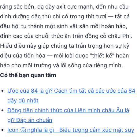
răng sắc bén, dạ dày axit cực mạnh, đến nhu cầu
dinh dưỡng đặc thù chỉ có trong thịt tươi — tất cả
đều hội tụ thành một sinh vật săn mồi hoàn hảo,
đỉnh cao của chuỗi thức ăn trên đồng cỏ châu Phi.
Hiểu điều này giúp chúng ta trân trọng hơn sự kỳ
diệu của tiến hóa — mỗi loài được “thiết kế” hoàn
hảo cho môi trường và lối sống của riêng mình.
Có thể bạn quan tâm
Ước của 84 là gì? Cách tìm tất cả các ước của 84
đầy đủ nhất
Đồng tiền chính thức của Liên minh châu Âu là
gì? Đáp án chuẩn
Icon 🤔 nghĩa là gì - Biểu tượng cảm xúc mặt suy