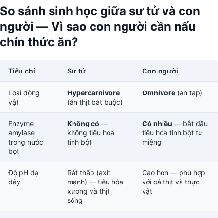
So sánh sinh học giữa sư tử và con
người — Vì sao con người cần nấu
chín thức ăn?
Tiêu chí
Sư tử
Con người
Loại động
Hypercarnivore
Omnivore
(ăn tạp)
vật
(ăn thịt bắt buộc)
Enzyme
Không có
—
Có nhiều
— bắt đầu
amylase
không tiêu hóa
tiêu hóa tinh bột từ
trong nước
tinh bột
miệng
bọt
Độ pH dạ
Rất thấp (axit
Cao hơn — phù hợp
dày
mạnh) — tiêu hóa
với cả thịt và thực
xương và thịt
vật
sống