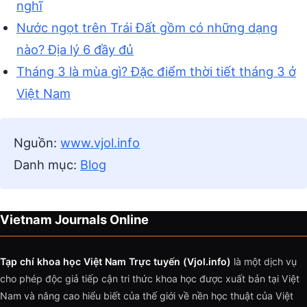
nghĩ
Nước ngọt trên Trái Đất gồm có những dạng
nào? Địa lý 6 đầy đủ
Tháng 3 là mùa gì? Đặc điểm thời tiết tháng 3 ở
Việt Nam
Nguồn:
www.vjol.info
Danh mục:
Blog
Vietnam Journals Online
Tạp chí khoa học Việt Nam Trực tuyến (Vjol.info)
là một dịch vụ
cho phép độc giả tiếp cận tri thức khoa học được xuất bản tại Việt
Nam và nâng cao hiểu biết của thế giới về nền học thuật của Việt