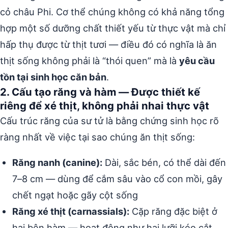
cỏ châu Phi. Cơ thể chúng không có khả năng tổng
hợp một số dưỡng chất thiết yếu từ thực vật mà chỉ
hấp thụ được từ thịt tươi — điều đó có nghĩa là ăn
thịt sống không phải là “thói quen” mà là
yêu cầu
tồn tại sinh học căn bản
.
2. Cấu tạo răng và hàm — Được thiết kế
riêng để xé thịt, không phải nhai thực vật
Cấu trúc răng của sư tử là bằng chứng sinh học rõ
ràng nhất về việc tại sao chúng ăn thịt sống:
Răng nanh (canine):
Dài, sắc bén, có thể dài đến
7–8 cm — dùng để cắm sâu vào cổ con mồi, gây
chết ngạt hoặc gãy cột sống
Răng xé thịt (carnassials):
Cặp răng đặc biệt ở
hai bên hàm — hoạt động như hai lưỡi kéo cắt