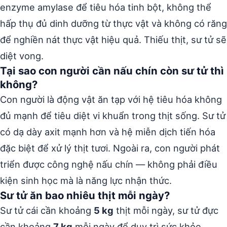
enzyme amylase để tiêu hóa tinh bột, không thể
hấp thụ đủ dinh dưỡng từ thực vật và không có răng
để nghiền nát thực vật hiệu quả. Thiếu thịt, sư tử sẽ
diệt vong.
Tại sao con người cần nấu chín còn sư tử thì
không?
Con người là động vật ăn tạp với hệ tiêu hóa không
đủ mạnh để tiêu diệt vi khuẩn trong thịt sống. Sư tử
có dạ dày axit mạnh hơn và hệ miễn dịch tiến hóa
đặc biệt để xử lý thịt tươi. Ngoài ra, con người phát
triển được công nghệ nấu chín — không phải điều
kiện sinh học mà là năng lực nhận thức.
Sư tử ăn bao nhiêu thịt mỗi ngày?
Sư tử cái cần khoảng
5 kg
thịt mỗi ngày, sư tử đực
cần khoảng
7 kg
mỗi ngày để duy trì sức khỏe.