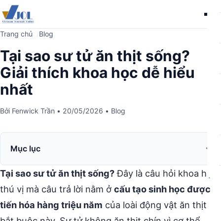
Me
Trang chủ
Blog
Tại sao sư tử ăn thịt sống?
Giải thích khoa học dễ hiểu
nhất
Bởi
Fenwick Trần
•
20/05/2026
•
Blog
Mục lục
Tại sao sư tử ăn thịt sống?
Đây là câu hỏi khoa học
thú vị mà câu trả lời nằm ở
cấu tạo sinh học được
tiến hóa hàng triệu năm
của loài động vật ăn thịt
bắt buộc này. Sư tử không ăn thịt chín vì cơ thể