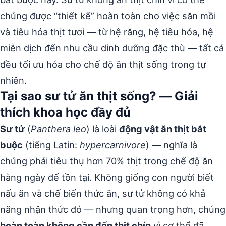
chúng được “thiết kế” hoàn toàn cho việc săn mồi
và tiêu hóa thịt tươi — từ hệ răng, hệ tiêu hóa, hệ
miễn dịch đến nhu cầu dinh dưỡng đặc thù — tất cả
đều tối ưu hóa cho chế độ ăn thịt sống trong tự
nhiên.
Tại sao sư tử ăn thịt sống? — Giải
thích khoa học đầy đủ
Sư tử
(
Panthera leo
) là loài
động vật ăn thịt bắt
buộc
(tiếng Latin:
hypercarnivore
) — nghĩa là
chúng phải tiêu thụ hơn 70% thịt trong chế độ ăn
hàng ngày để tồn tại. Không giống con người biết
nấu ăn và chế biến thức ăn, sư tử không có khả
năng nhận thức đó — nhưng quan trọng hơn, chúng
hoàn toàn không cần đến thịt chín
vì cơ thể đã