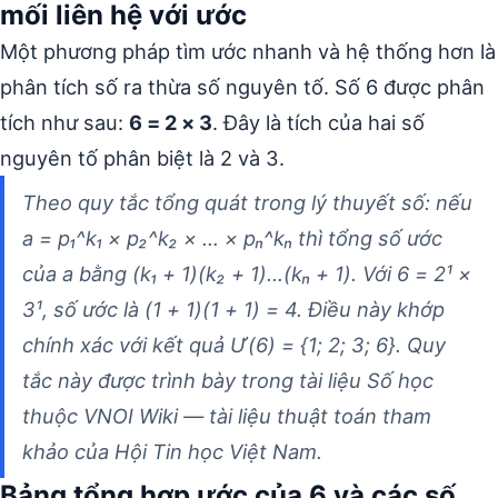
mối liên hệ với ước
Một phương pháp tìm ước nhanh và hệ thống hơn là
phân tích số ra thừa số nguyên tố. Số 6 được phân
tích như sau:
6 = 2 × 3
. Đây là tích của hai số
nguyên tố phân biệt là 2 và 3.
Theo quy tắc tổng quát trong lý thuyết số: nếu
a = p₁^k₁ × p₂^k₂ × … × pₙ^kₙ thì tổng số ước
của a bằng (k₁ + 1)(k₂ + 1)…(kₙ + 1). Với 6 = 2¹ ×
3¹, số ước là (1 + 1)(1 + 1) = 4. Điều này khớp
chính xác với kết quả Ư(6) = {1; 2; 3; 6}. Quy
tắc này được trình bày trong tài liệu Số học
thuộc VNOI Wiki — tài liệu thuật toán tham
khảo của Hội Tin học Việt Nam.
Bảng tổng hợp ước của 6 và các số