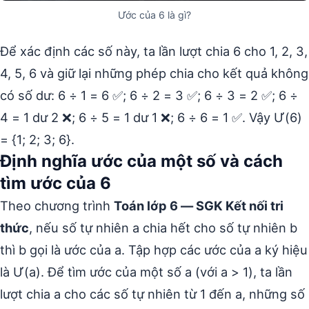
Ước của 6 là gì?
Để xác định các số này, ta lần lượt chia 6 cho 1, 2, 3,
4, 5, 6 và giữ lại những phép chia cho kết quả không
có số dư: 6 ÷ 1 = 6 ✅; 6 ÷ 2 = 3 ✅; 6 ÷ 3 = 2 ✅; 6 ÷
4 = 1 dư 2 ❌; 6 ÷ 5 = 1 dư 1 ❌; 6 ÷ 6 = 1 ✅. Vậy Ư(6)
= {1; 2; 3; 6}.
Định nghĩa ước của một số và cách
tìm ước của 6
Theo chương trình
Toán lớp 6 — SGK Kết nối tri
thức
, nếu số tự nhiên a chia hết cho số tự nhiên b
thì b gọi là ước của a. Tập hợp các ước của a ký hiệu
là Ư(a). Để tìm ước của một số a (với a > 1), ta lần
lượt chia a cho các số tự nhiên từ 1 đến a, những số