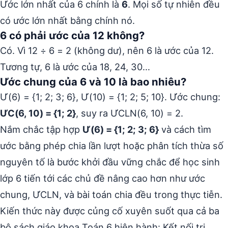
Ước lớn nhất của 6 chính là
6
. Mọi số tự nhiên đều
có ước lớn nhất bằng chính nó.
6 có phải ước của 12 không?
Có. Vì 12 ÷ 6 = 2 (không dư), nên 6 là ước của 12.
Tương tự, 6 là ước của 18, 24, 30…
Ước chung của 6 và 10 là bao nhiêu?
Ư(6) = {1; 2; 3; 6}, Ư(10) = {1; 2; 5; 10}. Ước chung:
ƯC(6, 10) = {1; 2}
, suy ra ƯCLN(6, 10) = 2.
Nắm chắc tập hợp
Ư(6) = {1; 2; 3; 6}
và cách tìm
ước bằng phép chia lần lượt hoặc phân tích thừa số
nguyên tố là bước khởi đầu vững chắc để học sinh
lớp 6 tiến tới các chủ đề nâng cao hơn như ước
chung, ƯCLN, và bài toán chia đều trong thực tiễn.
Kiến thức này được củng cố xuyên suốt qua cả ba
bộ sách giáo khoa Toán 6 hiện hành: Kết nối tri