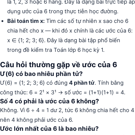
là 1, 2, 3 hoặc 6 hàng. Đây là dạng bài trực tiếp áp
dụng ước của 6 trong thực tiễn học đường.
Bài toán tìm x:
Tìm các số tự nhiên x sao cho 6
chia hết cho x — khi đó x chính là các ước của 6:
x ∈ {1; 2; 3; 6}. Đây là dạng bài tập phổ biến
trong đề kiểm tra Toán lớp 6 học kỳ 1.
Câu hỏi thường gặp về ước của 6
Ư(6) có bao nhiêu phần tử?
Ư(6) = {1; 2; 3; 6} có đúng
4 phần tử
. Tính bằng
công thức: 6 = 2¹ × 3¹ → số ước = (1+1)(1+1) = 4.
Số 4 có phải là ước của 6 không?
Không. Vì 6 ÷ 4 = 1 dư 2, tức 6 không chia hết cho 4
nên 4 không phải ước của 6.
Ước lớn nhất của 6 là bao nhiêu?