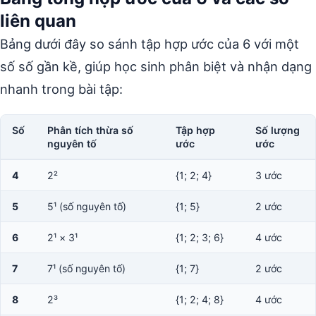
liên quan
Bảng dưới đây so sánh tập hợp ước của 6 với một
số số gần kề, giúp học sinh phân biệt và nhận dạng
nhanh trong bài tập:
Số
Phân tích thừa số
Tập hợp
Số lượng
nguyên tố
ước
ước
4
2²
{1; 2; 4}
3 ước
5
5¹ (số nguyên tố)
{1; 5}
2 ước
6
2¹ × 3¹
{1; 2; 3; 6}
4 ước
7
7¹ (số nguyên tố)
{1; 7}
2 ước
8
2³
{1; 2; 4; 8}
4 ước