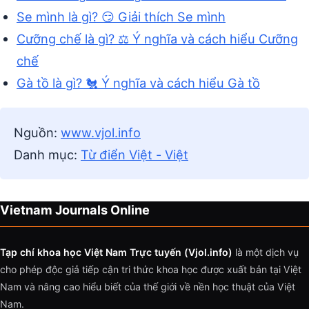
Se mình là gì? 😏 Giải thích Se mình
Cưỡng chế là gì? ⚖️ Ý nghĩa và cách hiểu Cưỡng
chế
Gà tồ là gì? 🐔 Ý nghĩa và cách hiểu Gà tồ
Nguồn:
www.vjol.info
Danh mục:
Từ điển Việt - Việt
Vietnam Journals Online
Tạp chí khoa học Việt Nam Trực tuyến (Vjol.info)
là một dịch vụ
cho phép độc giả tiếp cận tri thức khoa học được xuất bản tại Việt
Nam và nâng cao hiểu biết của thế giới về nền học thuật của Việt
Nam.