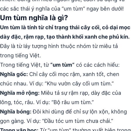
các sắc thái ý nghĩa của “um tùm” ngay bên dưới!
Um tùm nghĩa là gì?
Um tùm là tính từ chỉ trạng thái cây cối, cỏ dại mọc
dày đặc, rậm rạp, tạo thành khối xanh che phủ kín.
Đây là từ láy tượng hình thuộc nhóm từ miêu tả
trong tiếng Việt.
Trong tiếng Việt, từ
“um tùm”
có các cách hiểu:
Nghĩa gốc:
Chỉ cây cối mọc rậm, xanh tốt, chen
chúc nhau. Ví dụ: “Khu vườn cây cối um tùm.”
Nghĩa mở rộng:
Miêu tả sự rậm rạp, dày đặc của
lông, tóc, râu. Ví dụ: “Bộ râu um tùm.”
Nghĩa bóng:
Đôi khi dùng để chỉ sự lộn xộn, không
gọn gàng. Ví dụ: “Đầu tóc um tùm chưa chải.”
Trong văn học:
Từ “um tùm” thường xuất hiện trong