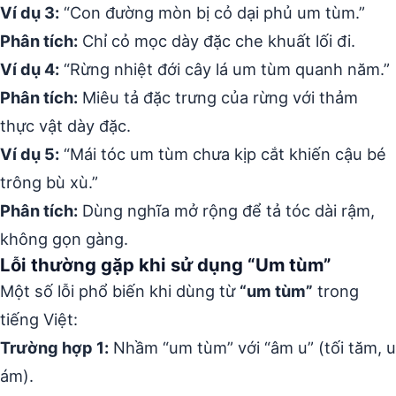
Ví dụ 3:
“Con đường mòn bị cỏ dại phủ um tùm.”
Phân tích:
Chỉ cỏ mọc dày đặc che khuất lối đi.
Ví dụ 4:
“Rừng nhiệt đới cây lá um tùm quanh năm.”
Phân tích:
Miêu tả đặc trưng của rừng với thảm
thực vật dày đặc.
Ví dụ 5:
“Mái tóc um tùm chưa kịp cắt khiến cậu bé
trông bù xù.”
Phân tích:
Dùng nghĩa mở rộng để tả tóc dài rậm,
không gọn gàng.
Lỗi thường gặp khi sử dụng “Um tùm”
Một số lỗi phổ biến khi dùng từ
“um tùm”
trong
tiếng Việt:
Trường hợp 1:
Nhầm “um tùm” với “âm u” (tối tăm, u
ám).