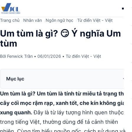
Me
Trang chủ
Nhân văn
Ngôn ngữ học
Từ điển Việt - Việt
Um tùm là gì? 😏 Ý nghĩa Um
tùm
Bởi
Fenwick Trần
•
06/01/2026
•
Từ điển Việt - Việt
Mục lục
Um tùm là gì?
Um tùm là tính từ miêu tả trạng thái
cây cối mọc rậm rạp, xanh tốt, che kín không gian
xung quanh.
Đây là từ láy tượng hình quen thuộc
trong tiếng Việt, thường dùng để tả cảnh thiên
nhiên. Cùng tìm hiểu nguồn gốc, cách sử dụng và