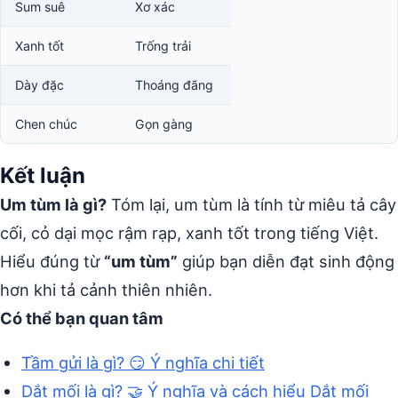
Sum suê
Xơ xác
Xanh tốt
Trống trải
Dày đặc
Thoáng đãng
Chen chúc
Gọn gàng
Kết luận
Um tùm là gì?
Tóm lại, um tùm là tính từ miêu tả cây
cối, cỏ dại mọc rậm rạp, xanh tốt trong tiếng Việt.
Hiểu đúng từ
“um tùm”
giúp bạn diễn đạt sinh động
hơn khi tả cảnh thiên nhiên.
Có thể bạn quan tâm
Tầm gửi là gì? 😏 Ý nghĩa chi tiết
Dắt mối là gì? 🤝 Ý nghĩa và cách hiểu Dắt mối