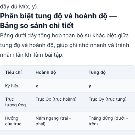
đầy đủ M(x, y).
Phân biệt tung độ và hoành độ —
Bảng so sánh chi tiết
Bảng dưới đây tổng hợp toàn bộ sự khác biệt giữa
tung độ và hoành độ, giúp ghi nhớ nhanh và tránh
nhầm lẫn khi làm bài tập.
Tiêu chí
Hoành độ
Tung độ
Ký hiệu
x
y
Trục
Trục Ox (trục hoành)
Trục Oy (trục tung)
tương ứng
Hướng
Nằm ngang (trái –
Thẳng đứng (dưới –
của trục
phải)
trên)