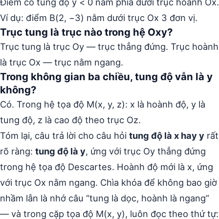
Điểm có tung độ y < 0 nằm phía dưới trục hoành Ox.
Ví dụ: điểm B(2, −3) nằm dưới trục Ox 3 đơn vị.
Trục tung là trục nào trong hệ Oxy?
Trục tung là trục Oy — trục thẳng đứng. Trục hoành
là trục Ox — trục nằm ngang.
Trong không gian ba chiều, tung độ vẫn là y
không?
Có. Trong hệ tọa độ M(x, y, z): x là hoành độ, y là
tung độ, z là cao độ theo trục Oz.
Tóm lại, câu trả lời cho câu hỏi
tung độ là x hay y
rất
rõ ràng:
tung độ là y
, ứng với trục Oy thẳng đứng
trong hệ tọa độ Descartes. Hoành độ mới là x, ứng
với trục Ox nằm ngang. Chìa khóa để không bao giờ
nhầm lẫn là nhớ câu “tung là dọc, hoành là ngang”
— và trong cặp tọa độ M(x, y), luôn đọc theo thứ tự: