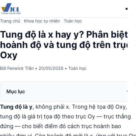
Me
Trang chủ
Khoa học tự nhiên
Toán học
Tung độ là x hay y? Phân biệt
hoành độ và tung độ trên trục
Oxy
Bởi
Fenwick Trần
•
20/05/2026
•
Toán học
Mục lục
Tung độ là y
, không phải x. Trong hệ tọa độ Oxy,
tung độ là giá trị tọa độ theo trục Oy — trục thẳng
đứng — cho biết điểm đó cách trục hoành bao
nhiêu đơn vị. Còn hoành độ mới là x, ứng với trục Ox