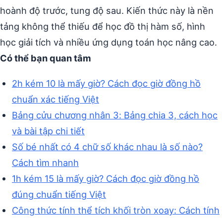
hoành độ trước, tung độ sau. Kiến thức này là nền
tảng không thể thiếu để học đồ thị hàm số, hình
học giải tích và nhiều ứng dụng toán học nâng cao.
Có thể bạn quan tâm
2h kém 10 là mấy giờ? Cách đọc giờ đồng hồ
chuẩn xác tiếng Việt
Bảng cửu chương nhân 3: Bảng chia 3, cách học
và bài tập chi tiết
Số bé nhất có 4 chữ số khác nhau là số nào?
Cách tìm nhanh
1h kém 15 là mấy giờ? Cách đọc giờ đồng hồ
đúng chuẩn tiếng Việt
Công thức tính thể tích khối tròn xoay: Cách tính