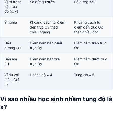
Vị trí trong
Số đứng
trước
Số đứng
sau
cặp tọa
độ (x, y)
Ý nghĩa
Khoảng cách từ điểm
Khoảng cách từ
đến trục Oy theo
điểm đến trục Ox
chiều ngang
theo chiều dọc
Dấu
Điểm nằm bên
phải
Điểm nằm
trên
trục
dương (+)
trục Oy
Ox
Dấu âm
Điểm nằm bên
trái
Điểm nằm
dưới
trục
(−)
trục Oy
Ox
Ví dụ với
Hoành độ = 4
Tung độ = 5
điểm A(4,
5)
Vì sao nhiều học sinh nhầm tung độ là
x?