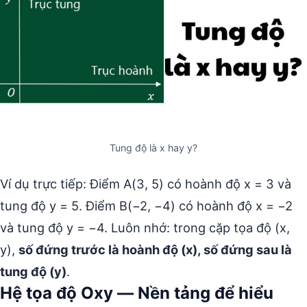
Tung độ là x hay y?
Ví dụ trực tiếp: Điểm A(3, 5) có hoành độ x = 3 và
tung độ y = 5. Điểm B(−2, −4) có hoành độ x = −2
và tung độ y = −4. Luôn nhớ: trong cặp tọa độ (x,
y),
số đứng trước là hoành độ (x), số đứng sau là
tung độ (y)
.
Hệ tọa độ Oxy — Nền tảng để hiểu