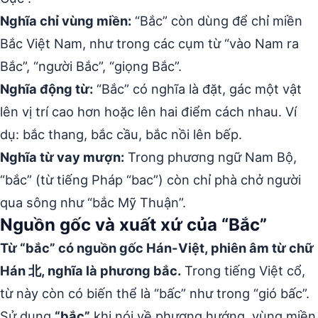
Nghĩa chỉ vùng miền:
“Bắc” còn dùng để chỉ miền
Bắc Việt Nam, như trong các cụm từ “vào Nam ra
Bắc”, “người Bắc”, “giọng Bắc”.
Nghĩa động từ:
“Bắc” có nghĩa là đặt, gác một vật
lên vị trí cao hơn hoặc lên hai điểm cách nhau. Ví
dụ: bắc thang, bắc cầu, bắc nồi lên bếp.
Nghĩa từ vay mượn:
Trong phương ngữ Nam Bộ,
“bắc” (từ tiếng Pháp “bac”) còn chỉ phà chở người
qua sông như “bắc Mỹ Thuận”.
Nguồn gốc và xuất xứ của “Bắc”
Từ “bắc” có nguồn gốc Hán-Việt, phiên âm từ chữ
Hán 北, nghĩa là phương bắc.
Trong tiếng Việt cổ,
từ này còn có biến thể là “bấc” như trong “gió bấc”.
Sử dụng
“bắc”
khi nói về phương hướng, vùng miền