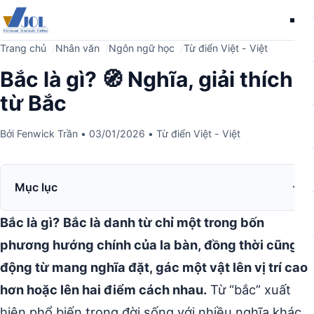
Me
Trang chủ
Nhân văn
Ngôn ngữ học
Từ điển Việt - Việt
Bắc là gì? 🧭 Nghĩa, giải thích
từ Bắc
Bởi
Fenwick Trần
•
03/01/2026
•
Từ điển Việt - Việt
Mục lục
Bắc là gì?
Bắc là danh từ chỉ một trong bốn
phương hướng chính của la bàn, đồng thời cũng là
động từ mang nghĩa đặt, gác một vật lên vị trí cao
hơn hoặc lên hai điểm cách nhau.
Từ “bắc” xuất
hiện phổ biến trong đời sống với nhiều nghĩa khác