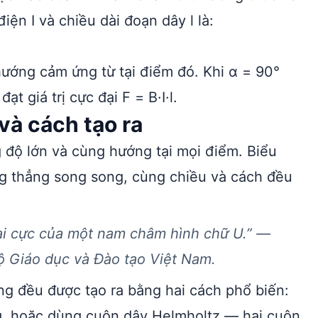
iện I và chiều dài đoạn dây l là:
hướng cảm ứng từ tại điểm đó. Khi α = 90°
t giá trị cực đại F = B·I·l.
và cách tạo ra
 độ lớn và cùng hướng tại mọi điểm. Biểu
ng thẳng song song, cùng chiều và cách đều
hai cực của một nam châm hình chữ U.” —
Bộ Giáo dục và Đào tạo Việt Nam.
ng đều được tạo ra bằng hai cách phổ biến:
g, hoặc dùng cuộn dây Helmholtz — hai cuộn