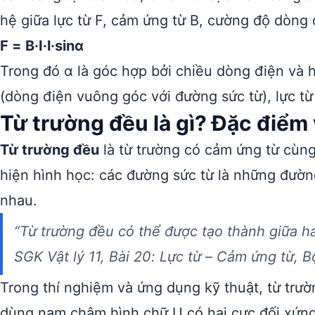
hệ giữa lực từ F, cảm ứng từ B, cường độ dòng đ
F = B·I·l·sinα
Trong đó α là góc hợp bởi chiều dòng điện và 
(dòng điện vuông góc với đường sức từ), lực từ đạ
Từ trường đều là gì? Đặc điểm 
Từ trường đều
là từ trường có cảm ứng từ cùng
hiện hình học: các đường sức từ là những đườ
nhau.
“Từ trường đều có thể được tạo thành giữa 
SGK Vật lý 11, Bài 20: Lực từ – Cảm ứng từ, 
Trong thí nghiệm và ứng dụng kỹ thuật, từ trườ
dùng nam châm hình chữ U có hai cực đối xứn