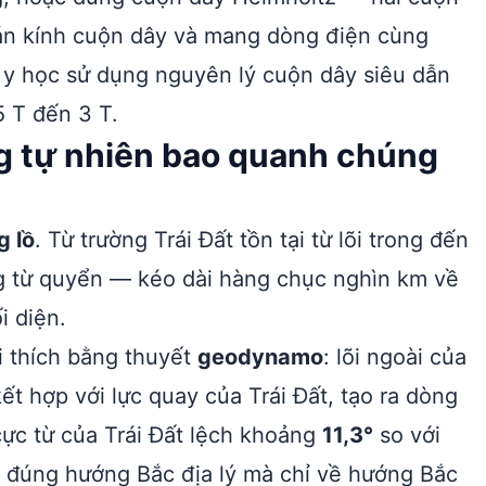
án kính cuộn dây và mang dòng điện cùng
g y học sử dụng nguyên lý cuộn dây siêu dẫn
5 T đến 3 T.
ng tự nhiên bao quanh chúng
g lồ
. Từ trường Trái Đất tồn tại từ lõi trong đến
g từ quyển — kéo dài hàng chục nghìn km về
i diện.
i thích bằng thuyết
geodynamo
: lõi ngoài của
kết hợp với lực quay của Trái Đất, tạo ra dòng
 cực từ của Trái Đất lệch khoảng
11,3°
so với
hỉ đúng hướng Bắc địa lý mà chỉ về hướng Bắc