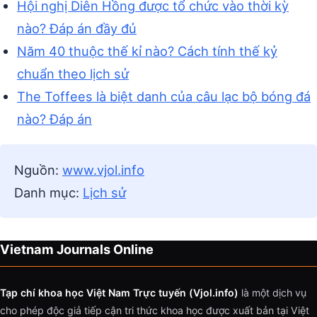
Hội nghị Diên Hồng được tổ chức vào thời kỳ
nào? Đáp án đầy đủ
Năm 40 thuộc thế kỉ nào? Cách tính thế kỷ
chuẩn theo lịch sử
The Toffees là biệt danh của câu lạc bộ bóng đá
nào? Đáp án
Nguồn:
www.vjol.info
Danh mục:
Lịch sử
Vietnam Journals Online
Tạp chí khoa học Việt Nam Trực tuyến (Vjol.info)
là một dịch vụ
cho phép độc giả tiếp cận tri thức khoa học được xuất bản tại Việt