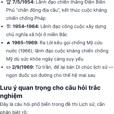
🏆
7/5/1954:
Lãnh đạo chiến thắng Điện Biên
Phủ “chấn động địa cầu”, kết thúc cuộc kháng
chiến chống Pháp
🏗️
1954–1964:
Lãnh đạo công cuộc xây dựng
chủ nghĩa xã hội ở miền Bắc
🔥
1965–1969:
Ra Lời kêu gọi chống Mỹ cứu
nước (1966); lãnh đạo cuộc kháng chiến chống
Mỹ dù sức khỏe ngày càng suy yếu
📜
2/9/1969:
Từ trần, để lại bản Di chúc lịch sử —
ngọn đuốc soi đường cho thế hệ mai sau
Lưu ý quan trọng cho câu hỏi trắc
nghiệm
Đây là câu hỏi phổ biến trong đề thi Lịch sử, cần
phân biệt rõ: