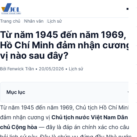
Me
Trang chủ
Nhân văn
Lịch sử
Từ năm 1945 đến năm 1969,
Hồ Chí Minh đảm nhận cương
vị nào sau đây?
Bởi
Fenwick Trần
•
20/05/2026
•
Lịch sử
Mục lục
Từ năm 1945 đến năm 1969, Chủ tịch Hồ Chí Minh
đảm nhận cương vị
Chủ tịch nước Việt Nam Dân
chủ Cộng hòa
— đây là đáp án chính xác cho câu
hỏi lịch sử này. Đây là chức vụ đứng đầu Nhà nước