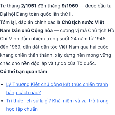
Từ tháng
2/1951
đến tháng
9/1969
— được bầu tại
Đại hội Đảng toàn quốc lần thứ II.
Tóm lại, đáp án chính xác là
Chủ tịch nước Việt
Nam Dân chủ Cộng hòa
— cương vị mà Chủ tịch Hồ
Chí Minh đảm nhiệm trong suốt 24 năm từ 1945
đến 1969, dẫn dắt dân tộc Việt Nam qua hai cuộc
kháng chiến thần thánh, xây dựng nền móng vững
chắc cho nền độc lập và tự do của Tổ quốc.
Có thể bạn quan tâm
Lý Thường Kiệt chủ động kết thúc chiến tranh
bằng cách nào?
Tri thức lịch sử là gì? Khái niệm và vai trò trong
học tập chuẩn