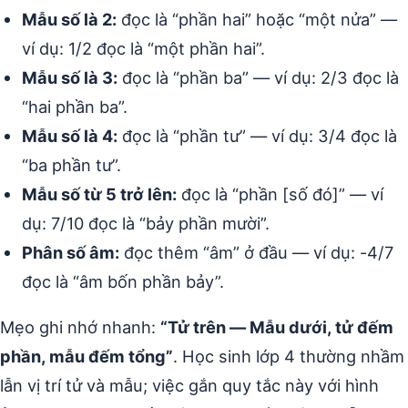
Mẫu số là 2:
đọc là “phần hai” hoặc “một nửa” —
ví dụ: 1/2 đọc là “một phần hai”.
Mẫu số là 3:
đọc là “phần ba” — ví dụ: 2/3 đọc là
“hai phần ba”.
Mẫu số là 4:
đọc là “phần tư” — ví dụ: 3/4 đọc là
“ba phần tư”.
Mẫu số từ 5 trở lên:
đọc là “phần [số đó]” — ví
dụ: 7/10 đọc là “bảy phần mười”.
Phân số âm:
đọc thêm “âm” ở đầu — ví dụ: -4/7
đọc là “âm bốn phần bảy”.
Mẹo ghi nhớ nhanh:
“Tử trên — Mẫu dưới, tử đếm
phần, mẫu đếm tổng”
. Học sinh lớp 4 thường nhầm
lẫn vị trí tử và mẫu; việc gắn quy tắc này với hình