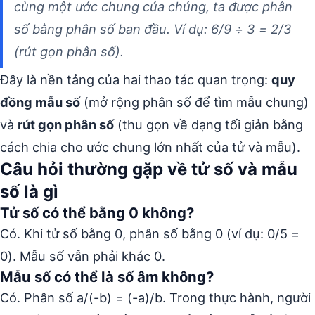
cùng một ước chung của chúng, ta được phân
số bằng phân số ban đầu. Ví dụ: 6/9 ÷ 3 = 2/3
(rút gọn phân số).
Đây là nền tảng của hai thao tác quan trọng:
quy
đồng mẫu số
(mở rộng phân số để tìm mẫu chung)
và
rút gọn phân số
(thu gọn về dạng tối giản bằng
cách chia cho ước chung lớn nhất của tử và mẫu).
Câu hỏi thường gặp về tử số và mẫu
số là gì
Tử số có thể bằng 0 không?
Có. Khi tử số bằng 0, phân số bằng 0 (ví dụ: 0/5 =
0). Mẫu số vẫn phải khác 0.
Mẫu số có thể là số âm không?
Có. Phân số a/(-b) = (-a)/b. Trong thực hành, người