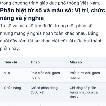
trong chương trình giáo dục phổ thông Việt Nam.
Phân biệt tử số và mẫu số: Vị trí, chức
năng và ý nghĩa
Tử số và mẫu số tuy đi đôi trong một phân số
nhưng mang ý nghĩa hoàn toàn khác nhau. Bảng
dưới đây tóm tắt sự khác biệt cốt lõi giữa hai thành
phần này:
Tiêu chí
Tử số
Mẫu số
Vị trí
Phía trên dấu gạch
Phía dưới dấu gạch
ngang
ngang
Chức năng
Chỉ số phần đang
Chỉ tổng số phần
được xét
bằng nhau của cả
đơn vị