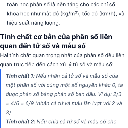
toán học phân số là nền tảng cho các chỉ số
khoa học như mật độ (kg/m³), tốc độ (km/h), và
hiệu suất năng lượng.
Tính chất cơ bản của phân số liên
quan đến tử số và mẫu số
Hai tính chất quan trọng nhất của phân số đều liên
quan trực tiếp đến cách xử lý tử số và mẫu số:
Tính chất 1:
Nếu nhân cả tử số và mẫu số của
một phân số với cùng một số nguyên khác 0, ta
được phân số bằng phân số ban đầu. Ví dụ: 2/3
= 4/6 = 6/9 (nhân cả tử và mẫu lần lượt với 2 và
3).
Tính chất 2:
Nếu chia cả tử số và mẫu số cho