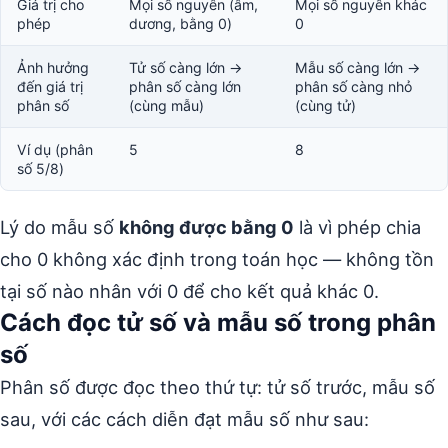
Giá trị cho
Mọi số nguyên (âm,
Mọi số nguyên khác
phép
dương, bằng 0)
0
Ảnh hưởng
Tử số càng lớn →
Mẫu số càng lớn →
đến giá trị
phân số càng lớn
phân số càng nhỏ
phân số
(cùng mẫu)
(cùng tử)
Ví dụ (phân
5
8
số 5/8)
Lý do mẫu số
không được bằng 0
là vì phép chia
cho 0 không xác định trong toán học — không tồn
tại số nào nhân với 0 để cho kết quả khác 0.
Cách đọc tử số và mẫu số trong phân
số
Phân số được đọc theo thứ tự: tử số trước, mẫu số
sau, với các cách diễn đạt mẫu số như sau: