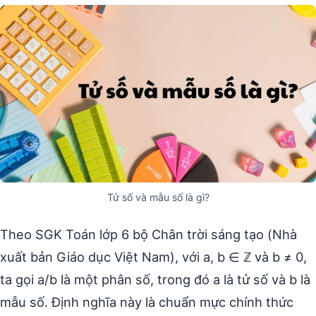
Tử số và mẫu số là gì?
Theo SGK Toán lớp 6 bộ Chân trời sáng tạo (Nhà
xuất bản Giáo dục Việt Nam), với a, b ∈ ℤ và b ≠ 0,
ta gọi a/b là một phân số, trong đó a là tử số và b là
mẫu số. Định nghĩa này là chuẩn mực chính thức