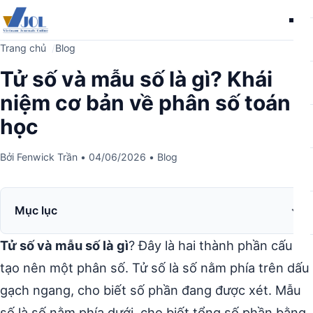
Me
Trang chủ
Blog
Tử số và mẫu số là gì? Khái
niệm cơ bản về phân số toán
học
Bởi
Fenwick Trần
•
04/06/2026
•
Blog
Mục lục
Tử số và mẫu số là gì
? Đây là hai thành phần cấu
tạo nên một phân số. Tử số là số nằm phía trên dấu
gạch ngang, cho biết số phần đang được xét. Mẫu
số là số nằm phía dưới, cho biết tổng số phần bằng