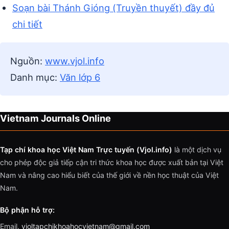
Soạn bài Thánh Gióng (Truyền thuyết) đầy đủ
chi tiết
Nguồn:
www.vjol.info
Danh mục:
Văn lớp 6
Vietnam Journals Online
Tạp chí khoa học Việt Nam Trực tuyến (Vjol.info)
là một dịch vụ
cho phép độc giả tiếp cận tri thức khoa học được xuất bản tại Việt
Nam và nâng cao hiểu biết của thế giới về nền học thuật của Việt
Nam.
Bộ phận hỗ trợ:
Email.
vjoltapchikhoahocvietnam@gmail.com