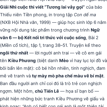
Giải Nhì cuộc thi viết “Tương lai vẫy gọi”
của báo
Thiếu niên Tiền phong, in trong tập
Con dế ma
(NXB Hội Nhà văn, 1999) — giúp học sinh lớp 6 nắm
vững nội dung tác phẩm trong chương trình
Ngữ
văn 6 — bộ Kết nối tri thức với cuộc sống
, Bài 2
(Miền cổ tích), tập 1, trang 38–51. Truyện kể theo
ngôi thứ nhất
— lời người anh trai — về cô em gái
tên
Kiều Phương
(biệt danh
Mèo
vì hay lục lọi đồ và
bôi bẩn lên mặt): cô bé hồn nhiên, tinh nghịch, đam
mê vẽ tranh và
tự mày mò pha chế màu vẽ bí mật
.
Ban đầu người anh chỉ coi đó là trò trẻ con nghịch
ngợm. Một hôm,
chú Tiến Lê
— họa sĩ bạn bố —
phát hiện những bức tranh Kiều Phương vẽ giấu và
kinh ngạc:
“Anh có biết con gái anh là một thiên tài