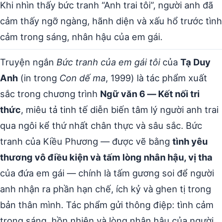
Khi nhìn thấy bức tranh “Anh trai tôi”, người anh đã
cảm thấy ngỡ ngàng, hãnh diện và xấu hổ trước tình
cảm trong sáng, nhân hậu của em gái.
Truyện ngắn
Bức tranh của em gái tôi
của
Tạ Duy
Anh
(in trong
Con dế ma
, 1999) là tác phẩm xuất
sắc trong chương trình
Ngữ văn 6 — Kết nối tri
thức
, miêu tả tinh tế diễn biến tâm lý người anh trai
qua ngôi kể thứ nhất chân thực và sâu sắc. Bức
tranh của Kiều Phương — được vẽ bằng
tình yêu
thương vô điều kiện và tấm lòng nhân hậu, vị tha
của đứa em gái — chính là tấm gương soi để người
anh nhận ra phần hạn chế, ích kỷ và ghen tị trong
bản thân mình. Tác phẩm gửi thông điệp: tình cảm
trong sáng, hồn nhiên và lòng nhân hậu của người