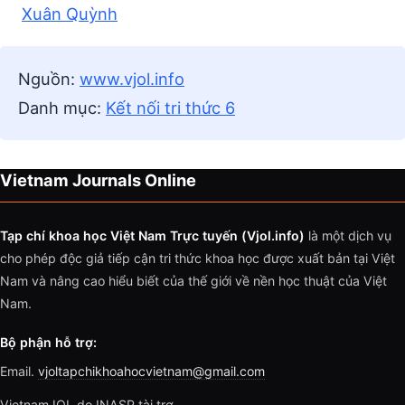
Xuân Quỳnh
Nguồn:
www.vjol.info
Danh mục:
Kết nối tri thức 6
Vietnam Journals Online
Tạp chí khoa học Việt Nam Trực tuyến (Vjol.info)
là một dịch vụ
cho phép độc giả tiếp cận tri thức khoa học được xuất bản tại Việt
Nam và nâng cao hiểu biết của thế giới về nền học thuật của Việt
Nam.
Bộ phận hỗ trợ:
Email.
vjoltapchikhoahocvietnam@gmail.com
VietnamJOL do INASP tài trợ.