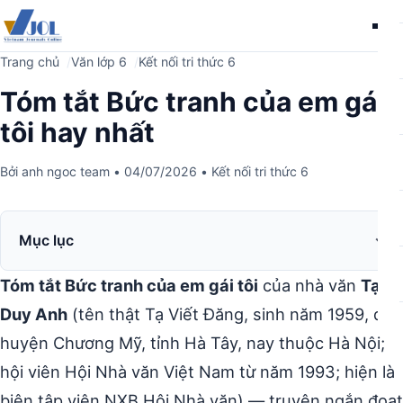
Me
Trang chủ
Văn lớp 6
Kết nối tri thức 6
Tóm tắt Bức tranh của em gái
tôi hay nhất
Bởi
anh ngoc team
•
04/07/2026
•
Kết nối tri thức 6
Mục lục
Tóm tắt Bức tranh của em gái tôi
của nhà văn
Tạ
Duy Anh
(tên thật Tạ Viết Đăng, sinh năm 1959, quê
huyện Chương Mỹ, tỉnh Hà Tây, nay thuộc Hà Nội;
hội viên Hội Nhà văn Việt Nam từ năm 1993; hiện là
biên tập viên NXB Hội Nhà văn) — truyện ngắn đoạt