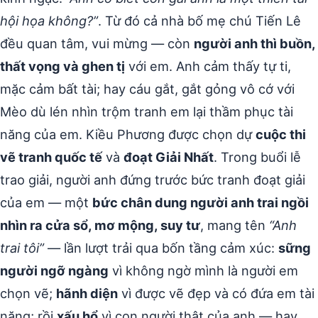
hội họa không?”
. Từ đó cả nhà bố mẹ chú Tiến Lê
đều quan tâm, vui mừng — còn
người anh thì buồn,
thất vọng và ghen tị
với em. Anh cảm thấy tự ti,
mặc cảm bất tài; hay cáu gắt, gắt gỏng vô cớ với
Mèo dù lén nhìn trộm tranh em lại thầm phục tài
năng của em. Kiều Phương được chọn dự
cuộc thi
vẽ tranh quốc tế
và
đoạt Giải Nhất
. Trong buổi lễ
trao giải, người anh đứng trước bức tranh đoạt giải
của em — một
bức chân dung người anh trai ngồi
nhìn ra cửa sổ, mơ mộng, suy tư
, mang tên
“Anh
trai tôi”
— lần lượt trải qua bốn tầng cảm xúc:
sững
người ngỡ ngàng
vì không ngờ mình là người em
chọn vẽ;
hãnh diện
vì được vẽ đẹp và có đứa em tài
năng; rồi
xấu hổ
vì con người thật của anh — hay