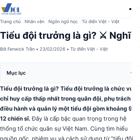
Me
Trang chủ
Nhân văn
Ngôn ngữ học
Từ điển Việt - Việt
Tiểu đội trưởng là gì? ⚔️ Nghĩa
Bởi
Fenwick Trần
•
23/02/2026
•
Từ điển Việt - Việt
Mục lục
Tiểu đội trưởng là gì?
Tiểu đội trưởng là chức vụ
chỉ huy cấp thấp nhất trong quân đội, phụ trách
điều hành và quản lý một tiểu đội gồm khoảng 9-
12 chiến sĩ.
Đây là cấp bậc quan trọng trong hệ
thống tổ chức quân sự Việt Nam. Cùng tìm hiểu
nguồn gốc, nhiệm vụ và cách sử dụng từ “tiểu đội