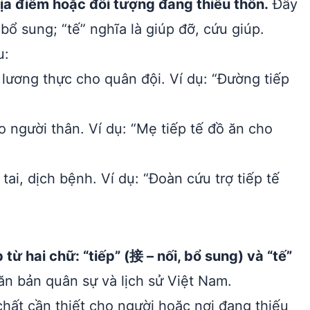
ịa điểm hoặc đối tượng đang thiếu thốn.
Đây
, bổ sung; “tế” nghĩa là giúp đỡ, cứu giúp.
u:
lương thực cho quân đội. Ví dụ: “Đường tiếp
o người thân. Ví dụ: “Mẹ tiếp tế đồ ăn cho
tai, dịch bệnh. Ví dụ: “Đoàn cứu trợ tiếp tế
từ hai chữ: “tiếp” (接 – nối, bổ sung) và “tế”
ăn bản quân sự và lịch sử Việt Nam.
chất cần thiết cho người hoặc nơi đang thiếu