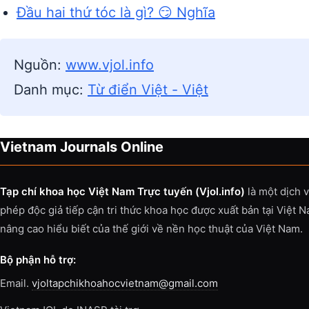
Đầu hai thứ tóc là gì? 😏 Nghĩa
Nguồn:
www.vjol.info
Danh mục:
Từ điển Việt - Việt
Vietnam Journals Online
Tạp chí khoa học Việt Nam Trực tuyến (Vjol.info)
là một dịch 
phép độc giả tiếp cận tri thức khoa học được xuất bản tại Việt 
nâng cao hiểu biết của thế giới về nền học thuật của Việt Nam.
Bộ phận hỗ trợ:
Email.
vjoltapchikhoahocvietnam@gmail.com