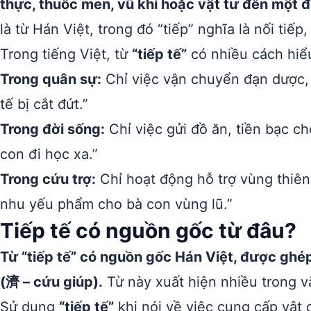
thực, thuốc men, vũ khí hoặc vật tư đến một đ
là từ Hán Việt, trong đó “tiếp” nghĩa là nối tiếp
Trong tiếng Việt, từ
“tiếp tế”
có nhiều cách hiể
Trong quân sự:
Chỉ việc vận chuyển đạn dược, 
tế bị cắt đứt.”
Trong đời sống:
Chỉ việc gửi đồ ăn, tiền bạc ch
con đi học xa.”
Trong cứu trợ:
Chỉ hoạt động hỗ trợ vùng thiên 
nhu yếu phẩm cho bà con vùng lũ.”
Tiếp tế có nguồn gốc từ đâu?
Từ “tiếp tế” có nguồn gốc Hán Việt, được ghép 
(濟 – cứu giúp).
Từ này xuất hiện nhiều trong v
Sử dụng
“tiếp tế”
khi nói về việc cung cấp vật 