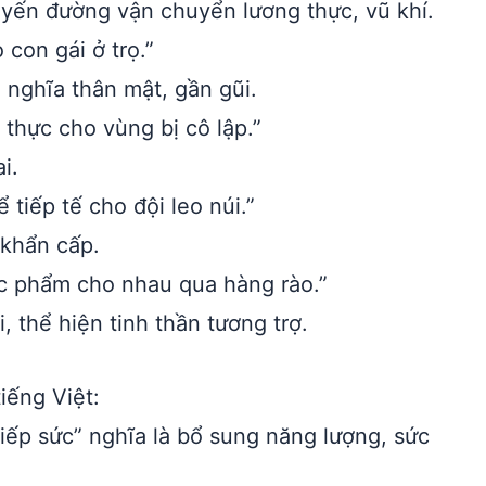
yến đường vận chuyển lương thực, vũ khí.
con gái ở trọ.”
nghĩa thân mật, gần gũi.
thực cho vùng bị cô lập.”
i.
tiếp tế cho đội leo núi.”
 khẩn cấp.
c phẩm cho nhau qua hàng rào.”
 thể hiện tinh thần tương trợ.
iếng Việt:
tiếp sức” nghĩa là bổ sung năng lượng, sức