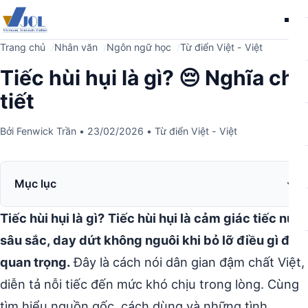
Me
Trang chủ
Nhân văn
Ngôn ngữ học
Từ điển Việt - Việt
Tiếc hùi hụi là gì? 😔 Nghĩa chi
tiết
Bởi
Fenwick Trần
•
23/02/2026
•
Từ điển Việt - Việt
Mục lục
Tiếc hùi hụi là gì?
Tiếc hùi hụi là cảm giác tiếc nuối
sâu sắc, day dứt không nguôi khi bỏ lỡ điều gì đó
quan trọng.
Đây là cách nói dân gian đậm chất Việt,
diễn tả nỗi tiếc đến mức khó chịu trong lòng. Cùng
tìm hiểu nguồn gốc, cách dùng và những tình