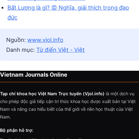
Bất Lương là gì? 😡 Nghĩa, giải thích trong đạo
đức
Nguồn:
www.vjol.info
Danh mục:
Từ điển Việt - Việt
Vietnam Journals Online
Tạp chí khoa học Việt Nam Trực tuyến (Vjol.info)
là một dịch vụ
cho phép độc giả tiếp cận tri thức khoa học được xuất bản tại Việt
Nam và nâng cao hiểu biết của thế giới về nền học thuật của Việt
Nam.
Bộ phận hỗ trợ: