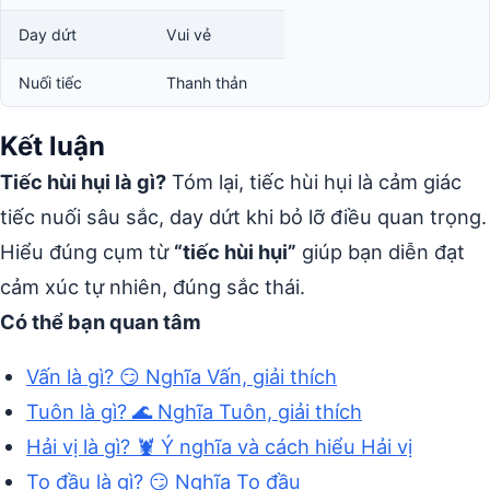
Day dứt
Vui vẻ
Nuối tiếc
Thanh thản
Kết luận
Tiếc hùi hụi là gì?
Tóm lại, tiếc hùi hụi là cảm giác
tiếc nuối sâu sắc, day dứt khi bỏ lỡ điều quan trọng.
Hiểu đúng cụm từ
“tiếc hùi hụi”
giúp bạn diễn đạt
cảm xúc tự nhiên, đúng sắc thái.
Có thể bạn quan tâm
Vấn là gì? 😏 Nghĩa Vấn, giải thích
Tuôn là gì? 🌊 Nghĩa Tuôn, giải thích
Hải vị là gì? 🦞 Ý nghĩa và cách hiểu Hải vị
To đầu là gì? 😏 Nghĩa To đầu