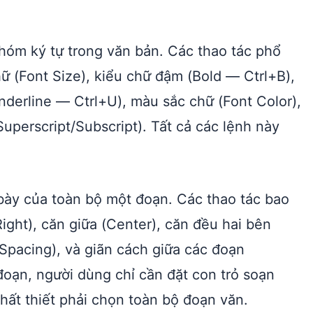
nhóm ký tự trong văn bản. Các thao tác phổ
ữ (Font Size), kiểu chữ đậm (Bold — Ctrl+B),
Underline — Ctrl+U), màu sắc chữ (Font Color),
Superscript/Subscript). Tất cả các lệnh này
bày của toàn bộ một đoạn. Các thao tác bao
 Right), căn giữa (Center), căn đều hai bên
e Spacing), và giãn cách giữa các đoạn
đoạn, người dùng chỉ cần đặt con trỏ soạn
ất thiết phải chọn toàn bộ đoạn văn.