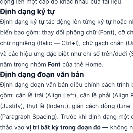
động lên một cấp độ khác nhau của tài liệu.
Định dạng ký tự
Định dạng ký tự tác động lên từng ký tự hoặc 
biến bao gồm: thay đổi phông chữ (Font), cỡ ch
chữ nghiêng (Italic — Ctrl+I), chữ gạch chân (
và các hiệu ứng đặc biệt như chỉ số trên/dưới (
nằm trong nhóm
Font
của thẻ Home.
Định dạng đoạn văn bản
Định dạng đoạn văn bản điều chỉnh cách trình 
gồm: căn lề trái (Align Left), căn lề phải (Align
(Justify), thụt lề (Indent), giãn cách dòng (Lin
(Paragraph Spacing). Trước khi định dạng một 
thảo vào
vị trí bất kỳ trong đoạn đó
— không nh