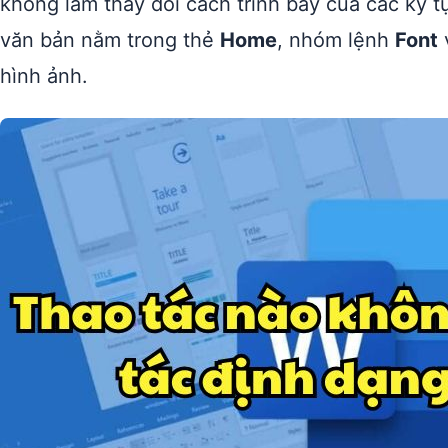
không làm thay đổi cách trình bày của các ký 
văn bản nằm trong thẻ
Home
, nhóm lệnh
Font
hình ảnh.