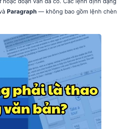
tự hoặc đoạn văn đã có. Các lệnh định dạng
và
Paragraph
— không bao gồm lệnh chèn