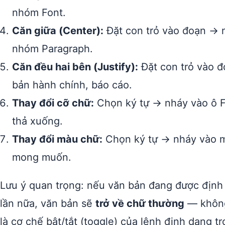
nhóm Font.
Căn giữa (Center):
Đặt con trỏ vào đoạn →
nhóm Paragraph.
Căn đều hai bên (Justify):
Đặt con trỏ vào 
bản hành chính, báo cáo.
Thay đổi cỡ chữ:
Chọn ký tự → nháy vào ô F
thả xuống.
Thay đổi màu chữ:
Chọn ký tự → nháy vào m
mong muốn.
Lưu ý quan trọng: nếu văn bản đang được định
lần nữa, văn bản sẽ
trở về chữ thường
— không
là cơ chế bật/tắt (toggle) của lệnh định dạng t