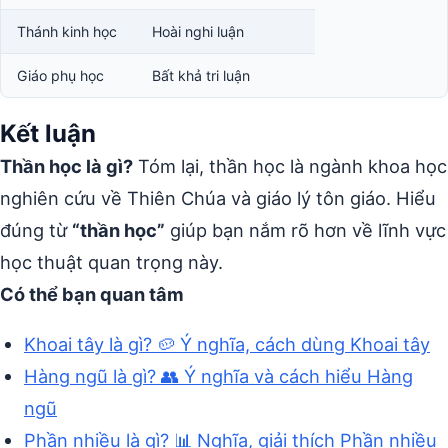
Thánh kinh học
Hoài nghi luận
Giáo phụ học
Bất khả tri luận
Kết luận
Thần học là gì?
Tóm lại, thần học là ngành khoa học
nghiên cứu về Thiên Chúa và giáo lý tôn giáo. Hiểu
đúng từ
“thần học”
giúp bạn nắm rõ hơn về lĩnh vực
học thuật quan trọng này.
Có thể bạn quan tâm
Khoai tây là gì? 🥔 Ý nghĩa, cách dùng Khoai tây
Hàng ngũ là gì? 👥 Ý nghĩa và cách hiểu Hàng
ngũ
Phần nhiều là gì? 📊 Nghĩa, giải thích Phần nhiều