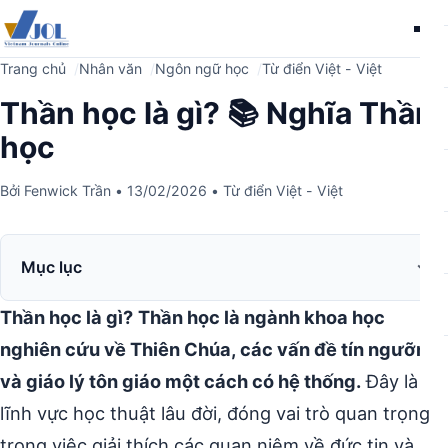
Me
Trang chủ
Nhân văn
Ngôn ngữ học
Từ điển Việt - Việt
Thần học là gì? 📚 Nghĩa Thần
học
Bởi
Fenwick Trần
•
13/02/2026
•
Từ điển Việt - Việt
Mục lục
Thần học là gì?
Thần học là ngành khoa học
nghiên cứu về Thiên Chúa, các vấn đề tín ngưỡng
và giáo lý tôn giáo một cách có hệ thống.
Đây là
lĩnh vực học thuật lâu đời, đóng vai trò quan trọng
trong việc giải thích các quan niệm về đức tin và