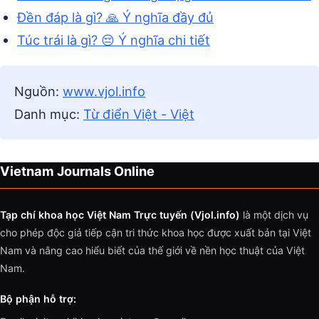
Đền đáp là gì? 🙏 Ý nghĩa đầy đủ
Túc trái là gì? 😔 Ý nghĩa chi tiết
Nguồn:
www.vjol.info
Danh mục:
Từ điển Việt - Việt
Vietnam Journals Online
Tạp chí khoa học Việt Nam Trực tuyến (Vjol.info)
là một dịch vụ
cho phép độc giả tiếp cận tri thức khoa học được xuất bản tại Việt
Nam và nâng cao hiểu biết của thế giới về nền học thuật của Việt
Nam.
Bộ phận hỗ trợ: