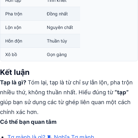
Hỗn tạp
Tinh khiết
Pha trộn
Đồng nhất
Lộn xộn
Nguyên chất
Hỗn độn
Thuần túy
Xô bồ
Gọn gàng
Kết luận
Tạp là gì?
Tóm lại, tạp là từ chỉ sự lẫn lộn, pha trộn
nhiều thứ, không thuần nhất. Hiểu đúng từ
“tạp”
giúp bạn sử dụng các từ ghép liên quan một cách
chính xác hơn.
Có thể bạn quan tâm
Tơ mành là gì? 🧵 Nghĩa Tơ mành