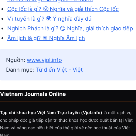
Cộc lốc là gì? 😤 Nghĩa và giải thích Cộc lốc
Vĩ tuyến là gì? 🌍 Ý nghĩa đầy đủ
Nghịch Phách là gì? 😏 Nghĩa, giải thích giao tiếp
Âm lịch là gì? 📅 Nghĩa Âm lịch
Nguồn:
www.vjol.info
Danh mục:
Từ điển Việt - Việt
Vietnam Journals Online
Tạp chí khoa học Việt Nam Trực tuyến (Vjol.info)
là một dịch vụ
cho phép độc giả tiếp cận tri thức khoa học được xuất bản tại Việt
Nam và nâng cao hiểu biết của thế giới về nền học thuật của Việt
Nam.