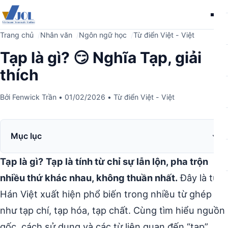
Me
Trang chủ
Nhân văn
Ngôn ngữ học
Từ điển Việt - Việt
Tạp là gì? 😏 Nghĩa Tạp, giải
thích
Bởi
Fenwick Trần
•
01/02/2026
•
Từ điển Việt - Việt
Mục lục
Tạp là gì?
Tạp là tính từ chỉ sự lẫn lộn, pha trộn
nhiều thứ khác nhau, không thuần nhất.
Đây là từ
Hán Việt xuất hiện phổ biến trong nhiều từ ghép
như tạp chí, tạp hóa, tạp chất. Cùng tìm hiểu nguồn
gốc, cách sử dụng và các từ liên quan đến “tạp”