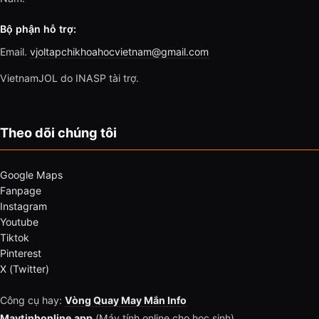
Bộ phận hỗ trợ:
Email.
vjoltapchikhoahocvietnam@gmail.com
VietnamJOL do INASP tài trợ.
Theo dõi chúng tôi
Google Maps
Fanpage
Instagram
Youtube
Tiktok
Pinterest
X (Twitter)
Công cụ hay:
Vòng Quay May Mắn Info
Maytinhonline.app
(Máy tính online cho học sinh)