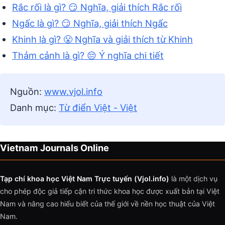
Rắc rối là gì? 😏 Nghĩa, giải thích Rắc rối
Ngấc là gì? 😏 Nghĩa, giải thích Ngấc
Khinh là gì? 😤 Nghĩa và giải thích từ Khinh
Thảm cảnh là gì? 😔 Ý nghĩa chi tiết
Nguồn:
www.vjol.info
Danh mục:
Từ điển Việt - Việt
Vietnam Journals Online
Tạp chí khoa học Việt Nam Trực tuyến (Vjol.info)
là một dịch vụ
cho phép độc giả tiếp cận tri thức khoa học được xuất bản tại Việt
Nam và nâng cao hiểu biết của thế giới về nền học thuật của Việt
Nam.