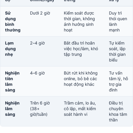
Sử
Dưới 2 giờ
Kiểm soát được
Duy trì
dụng
thời gian, không
thói quen
bình
ảnh hưởng sinh
lành
thường
hoạt
mạnh
Lạm
2–4 giờ
Bắt đầu trì hoãn
Tự kiểm
dụng
việc học/làm, khó
soát, lập
nhẹ
tập trung
thời gian
biểu
Nghiện
4–6 giờ
Bứt rứt khi không
Tư vấn
tiền
online, bỏ bê các
tâm lý, hỗ
lâm
hoạt động khác
trợ gia
sàng
đình
Nghiện
Trên 6 giờ
Trầm cảm, lo âu,
Điều trị
lâm
(38+
cô lập, mất kiểm
chuyên
sàng
giờ/tuần)
soát hành vi
khoa tâm
thần