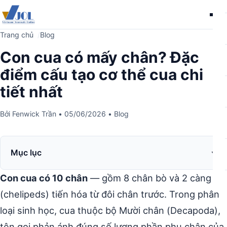
Me
Trang chủ
Blog
Con cua có mấy chân? Đặc
điểm cấu tạo cơ thể cua chi
tiết nhất
Bởi
Fenwick Trần
•
05/06/2026
•
Blog
Mục lục
Con cua có 10 chân
— gồm 8 chân bò và 2 càng
(chelipeds) tiến hóa từ đôi chân trước. Trong phân
loại sinh học, cua thuộc bộ Mười chân (Decapoda),
tên gọi phản ánh đúng số lượng phần phụ chân của