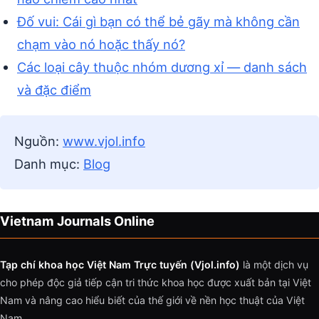
Đố vui: Cái gì bạn có thể bẻ gãy mà không cần
chạm vào nó hoặc thấy nó?
Các loại cây thuộc nhóm dương xỉ — danh sách
và đặc điểm
Nguồn:
www.vjol.info
Danh mục:
Blog
Vietnam Journals Online
Tạp chí khoa học Việt Nam Trực tuyến (Vjol.info)
là một dịch vụ
cho phép độc giả tiếp cận tri thức khoa học được xuất bản tại Việt
Nam và nâng cao hiểu biết của thế giới về nền học thuật của Việt
Nam.