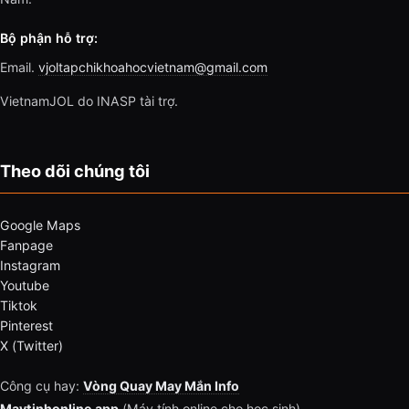
Bộ phận hỗ trợ:
Email.
vjoltapchikhoahocvietnam@gmail.com
VietnamJOL do INASP tài trợ.
Theo dõi chúng tôi
Google Maps
Fanpage
Instagram
Youtube
Tiktok
Pinterest
X (Twitter)
Công cụ hay:
Vòng Quay May Mắn Info
Maytinhonline.app
(Máy tính online cho học sinh)