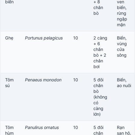
biển
+ 8
ven
chân
biển,
bò
rừng
ngập
mặn
Ghẹ
Portunus pelagicus
10
2 càng
Biển,
+ 6
vùng
chân
cửa
bò + 2
sông
chân
bơi
Tôm
Penaeus monodon
10
5 đôi
Biển,
sú
chân
ao nuôi
bò
(không
có
càng
lớn)
Tôm
Panulirus ornatus
10
5 đôi
Rạn
hùm
chân
san hô,