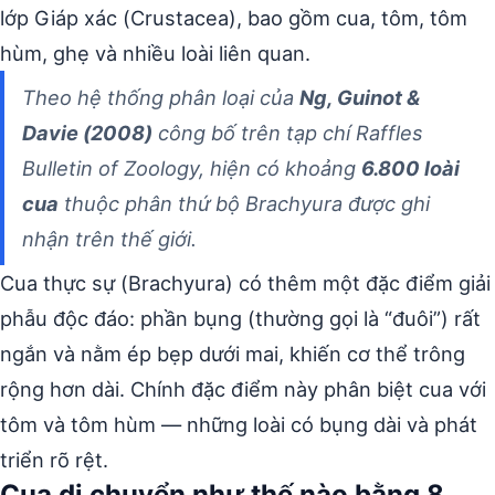
lớp Giáp xác (Crustacea), bao gồm cua, tôm, tôm
hùm, ghẹ và nhiều loài liên quan.
Theo hệ thống phân loại của
Ng, Guinot &
Davie (2008)
công bố trên tạp chí Raffles
Bulletin of Zoology, hiện có khoảng
6.800 loài
cua
thuộc phân thứ bộ Brachyura được ghi
nhận trên thế giới.
Cua thực sự (Brachyura) có thêm một đặc điểm giải
phẫu độc đáo: phần bụng (thường gọi là “đuôi”) rất
ngắn và nằm ép bẹp dưới mai, khiến cơ thể trông
rộng hơn dài. Chính đặc điểm này phân biệt cua với
tôm và tôm hùm — những loài có bụng dài và phát
triển rõ rệt.
Cua di chuyển như thế nào bằng 8