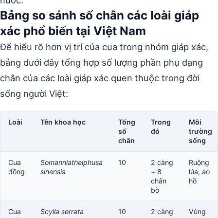
nước.
Bảng so sánh số chân các loài giáp
xác phổ biến tại Việt Nam
Để hiểu rõ hơn vị trí của cua trong nhóm giáp xác,
bảng dưới đây tổng hợp số lượng phần phụ dạng
chân của các loài giáp xác quen thuộc trong đời
sống người Việt:
Loài
Tên khoa học
Tổng
Trong
Môi
số
đó
trường
chân
sống
Cua
Somanniathelphusa
10
2 càng
Ruộng
đồng
sinensis
+ 8
lúa, ao
chân
hồ
bò
Cua
Scylla serrata
10
2 càng
Vùng