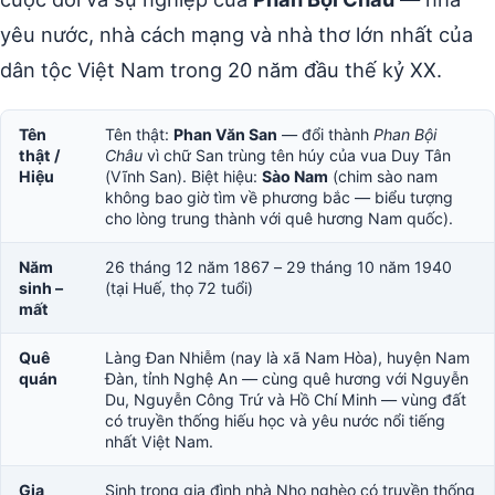
yêu nước, nhà cách mạng và nhà thơ lớn nhất của
dân tộc Việt Nam trong 20 năm đầu thế kỷ XX.
Tên
Tên thật:
Phan Văn San
— đổi thành
Phan Bội
thật /
Châu
vì chữ San trùng tên húy của vua Duy Tân
Hiệu
(Vĩnh San). Biệt hiệu:
Sào Nam
(chim sào nam
không bao giờ tìm về phương bắc — biểu tượng
cho lòng trung thành với quê hương Nam quốc).
Năm
26 tháng 12 năm 1867 – 29 tháng 10 năm 1940
sinh –
(tại Huế, thọ 72 tuổi)
mất
Quê
Làng Đan Nhiễm (nay là xã Nam Hòa), huyện Nam
quán
Đàn, tỉnh Nghệ An — cùng quê hương với Nguyễn
Du, Nguyễn Công Trứ và Hồ Chí Minh — vùng đất
có truyền thống hiếu học và yêu nước nổi tiếng
nhất Việt Nam.
Gia
Sinh trong gia đình nhà Nho nghèo có truyền thống