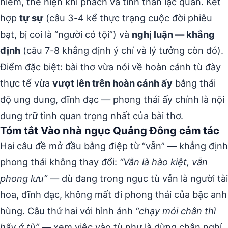
hiểm, thể hiện khí phách và tinh thần lạc quan. Kết
hợp
tự sự
(câu 3-4 kể thực trạng cuộc đời phiêu
bạt, bị coi là “người có tội”) và
nghị luận — khẳng
định
(câu 7-8 khẳng định ý chí và lý tưởng còn đó).
Điểm đặc biệt: bài thơ vừa nói về hoàn cảnh tù đày
thực tế vừa
vượt lên trên hoàn cảnh ấy
bằng thái
độ ung dung, đĩnh đạc — phong thái ấy chính là nội
dung trữ tình quan trọng nhất của bài thơ.
Tóm tắt Vào nhà ngục Quảng Đông cảm tác
Hai câu đề mở đầu bằng điệp từ “vẫn” — khẳng định
phong thái không thay đổi:
“Vẫn là hào kiệt, vẫn
phong lưu”
— dù đang trong ngục tù vẫn là người tài
hoa, đĩnh đạc, không mất đi phong thái của bậc anh
hùng. Câu thứ hai với hình ảnh
“chạy mỏi chân thì
hãy ở tù”
— xem việc vào tù như là dừng chân nghỉ