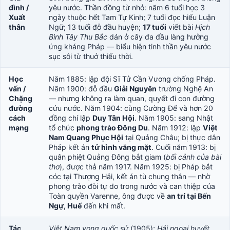
đình /
yêu nước. Thần đồng từ nhỏ: năm 6 tuổi học 3
Xuất
ngày thuộc hết Tam Tự Kinh; 7 tuổi đọc hiểu Luận
thân
Ngữ; 13 tuổi đỗ đầu huyện;
17 tuổi
viết bài
Hịch
Bình Tây Thu Bắc
dán ở cây đa đầu làng hưởng
ứng kháng Pháp — biểu hiện tinh thần yêu nước
sục sôi từ thuở thiếu thời.
Học
Năm 1885: lập đội Sĩ Tử Cần Vương chống Pháp.
vấn /
Năm 1900: đỗ đầu
Giải Nguyên
trường Nghệ An
Chặng
— nhưng không ra làm quan, quyết đi con đường
đường
cứu nước. Năm 1904: cùng Cường Để và hơn 20
cách
đồng chí lập
Duy Tân Hội
. Năm 1905: sang Nhật
mạng
tổ chức
phong trào Đông Du
. Năm 1912: lập
Việt
Nam Quang Phục Hội
tại Quảng Châu; bị thực dân
Pháp kết án
tử hình vắng mặt
. Cuối năm 1913: bị
quân phiệt Quảng Đông bắt giam (
bối cảnh của bài
thơ
), được thả năm 1917. Năm 1925: bị Pháp bắt
cóc tại Thượng Hải, kết án tù chung thân — nhờ
phong trào đòi tự do trong nước và can thiệp của
Toàn quyền Varenne, ông được về
an trí tại Bến
Ngự, Huế
đến khi mất.
Tác
Việt Nam vong quốc sử
(1905);
Hải ngoại huyết