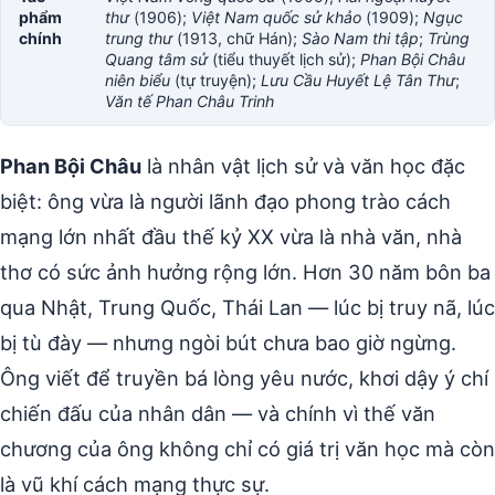
phẩm
thư
(1906);
Việt Nam quốc sử khảo
(1909);
Ngục
chính
trung thư
(1913, chữ Hán);
Sào Nam thi tập
;
Trùng
Quang tâm sử
(tiểu thuyết lịch sử);
Phan Bội Châu
niên biểu
(tự truyện);
Lưu Cầu Huyết Lệ Tân Thư
;
Văn tế Phan Châu Trinh
Phan Bội Châu
là nhân vật lịch sử và văn học đặc
biệt: ông vừa là người lãnh đạo phong trào cách
mạng lớn nhất đầu thế kỷ XX vừa là nhà văn, nhà
thơ có sức ảnh hưởng rộng lớn. Hơn 30 năm bôn ba
qua Nhật, Trung Quốc, Thái Lan — lúc bị truy nã, lúc
bị tù đày — nhưng ngòi bút chưa bao giờ ngừng.
Ông viết để truyền bá lòng yêu nước, khơi dậy ý chí
chiến đấu của nhân dân — và chính vì thế văn
chương của ông không chỉ có giá trị văn học mà còn
là vũ khí cách mạng thực sự.