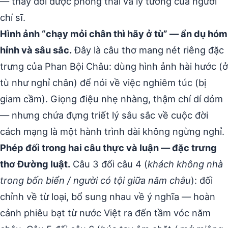
— thay đổi được phong thái và lý tưởng của người
chí sĩ.
Hình ảnh “chạy mỏi chân thì hãy ở tù” — ẩn dụ hóm
hỉnh và sâu sắc.
Đây là câu thơ mang nét riêng đặc
trưng của Phan Bội Châu: dùng hình ảnh hài hước (ở
tù như nghỉ chân) để nói về việc nghiêm túc (bị
giam cầm). Giọng điệu nhẹ nhàng, thậm chí dí dỏm
— nhưng chứa đựng triết lý sâu sắc về cuộc đời
cách mạng là một hành trình dài không ngừng nghỉ.
Phép đối trong hai câu thực và luận — đặc trưng
thơ Đường luật.
Câu 3 đối câu 4 (
khách không nhà
trong bốn biển / người có tội giữa năm châu
): đối
chỉnh về từ loại, bổ sung nhau về ý nghĩa — hoàn
cảnh phiêu bạt từ nước Việt ra đến tầm vóc năm