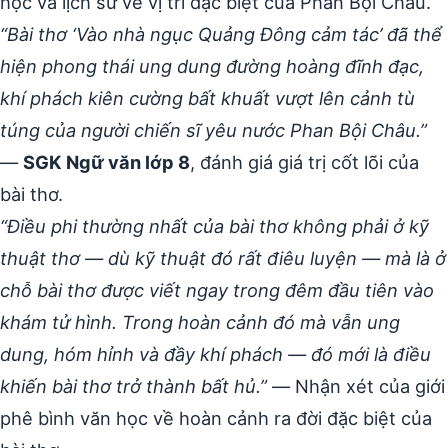
học và lịch sử về vị trí đặc biệt của Phan Bội Châu.
“Bài thơ ‘Vào nhà ngục Quảng Đông cảm tác’ đã thể
hiện phong thái ung dung đường hoàng đĩnh đạc,
khí phách kiên cường bất khuất vượt lên cảnh tù
túng của người chiến sĩ yêu nước Phan Bội Châu.”
—
SGK Ngữ văn lớp 8
, đánh giá giá trị cốt lõi của
bài thơ.
“Điều phi thường nhất của bài thơ không phải ở kỹ
thuật thơ — dù kỹ thuật đó rất điêu luyện — mà là ở
chỗ bài thơ được viết ngay trong đêm đầu tiên vào
khám tử hình. Trong hoàn cảnh đó mà vẫn ung
dung, hóm hỉnh và đầy khí phách — đó mới là điều
khiến bài thơ trở thành bất hủ.”
— Nhận xét của giới
phê bình văn học về hoàn cảnh ra đời đặc biệt của