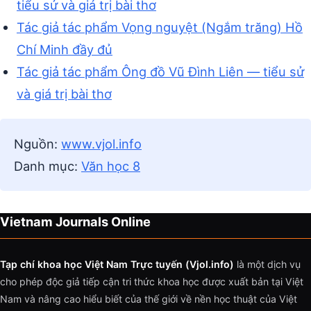
tiểu sử và giá trị bài thơ
Tác giả tác phẩm Vọng nguyệt (Ngắm trăng) Hồ
Chí Minh đầy đủ
Tác giả tác phẩm Ông đồ Vũ Đình Liên — tiểu sử
và giá trị bài thơ
Nguồn:
www.vjol.info
Danh mục:
Văn học 8
Vietnam Journals Online
Tạp chí khoa học Việt Nam Trực tuyến (Vjol.info)
là một dịch vụ
cho phép độc giả tiếp cận tri thức khoa học được xuất bản tại Việt
Nam và nâng cao hiểu biết của thế giới về nền học thuật của Việt