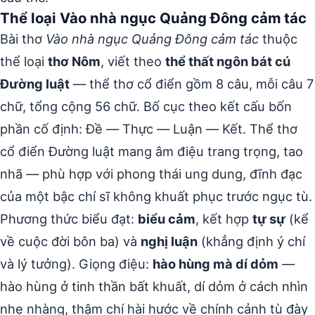
Thể loại Vào nhà ngục Quảng Đông cảm tác
Bài thơ
Vào nhà ngục Quảng Đông cảm tác
thuộc
thể loại
thơ Nôm
, viết theo
thể thất ngôn bát cú
Đường luật
— thể thơ cổ điển gồm 8 câu, mỗi câu 7
chữ, tổng cộng 56 chữ. Bố cục theo kết cấu bốn
phần cố định: Đề — Thực — Luận — Kết. Thể thơ
cổ điển Đường luật mang âm điệu trang trọng, tao
nhã — phù hợp với phong thái ung dung, đĩnh đạc
của một bậc chí sĩ không khuất phục trước ngục tù.
Phương thức biểu đạt:
biểu cảm
, kết hợp
tự sự
(kể
về cuộc đời bôn ba) và
nghị luận
(khẳng định ý chí
và lý tưởng). Giọng điệu:
hào hùng mà dí dỏm
—
hào hùng ở tinh thần bất khuất, dí dỏm ở cách nhìn
nhẹ nhàng, thậm chí hài hước về chính cảnh tù đày