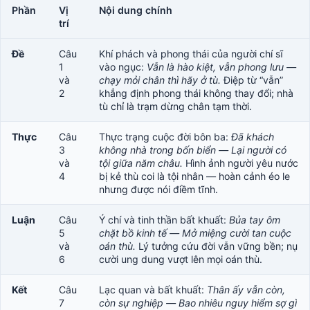
Phần
Vị
Nội dung chính
trí
Đề
Câu
Khí phách và phong thái của người chí sĩ
1
vào ngục:
Vẫn là hào kiệt, vẫn phong lưu —
và
chạy mỏi chân thì hãy ở tù.
Điệp từ “vẫn”
2
khẳng định phong thái không thay đổi; nhà
tù chỉ là trạm dừng chân tạm thời.
Thực
Câu
Thực trạng cuộc đời bôn ba:
Đã khách
3
không nhà trong bốn biển — Lại người có
và
tội giữa năm châu.
Hình ảnh người yêu nước
4
bị kẻ thù coi là tội nhân — hoàn cảnh éo le
nhưng được nói điềm tĩnh.
Luận
Câu
Ý chí và tinh thần bất khuất:
Bủa tay ôm
5
chặt bồ kinh tế — Mở miệng cười tan cuộc
và
oán thù.
Lý tưởng cứu đời vẫn vững bền; nụ
6
cười ung dung vượt lên mọi oán thù.
Kết
Câu
Lạc quan và bất khuất:
Thân ấy vẫn còn,
7
còn sự nghiệp — Bao nhiêu nguy hiểm sợ gì