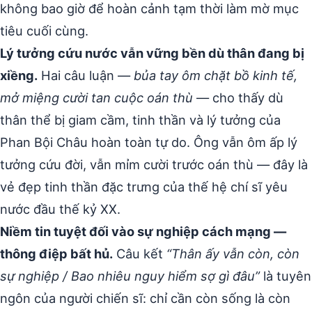
không bao giờ để hoàn cảnh tạm thời làm mờ mục
tiêu cuối cùng.
Lý tưởng cứu nước vẫn vững bền dù thân đang bị
xiềng.
Hai câu luận —
bủa tay ôm chặt bồ kinh tế,
mở miệng cười tan cuộc oán thù
— cho thấy dù
thân thể bị giam cầm, tinh thần và lý tưởng của
Phan Bội Châu hoàn toàn tự do. Ông vẫn ôm ấp lý
tưởng cứu đời, vẫn mỉm cười trước oán thù — đây là
vẻ đẹp tinh thần đặc trưng của thế hệ chí sĩ yêu
nước đầu thế kỷ XX.
Niềm tin tuyệt đối vào sự nghiệp cách mạng —
thông điệp bất hủ.
Câu kết
“Thân ấy vẫn còn, còn
sự nghiệp / Bao nhiêu nguy hiểm sợ gì đâu”
là tuyên
ngôn của người chiến sĩ: chỉ cần còn sống là còn