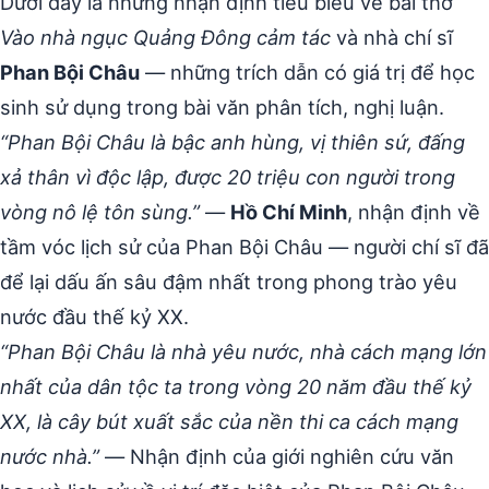
Dưới đây là những nhận định tiêu biểu về bài thơ
Vào nhà ngục Quảng Đông cảm tác
và nhà chí sĩ
Phan Bội Châu
— những trích dẫn có giá trị để học
sinh sử dụng trong bài văn phân tích, nghị luận.
“Phan Bội Châu là bậc anh hùng, vị thiên sứ, đấng
xả thân vì độc lập, được 20 triệu con người trong
vòng nô lệ tôn sùng.”
—
Hồ Chí Minh
, nhận định về
tầm vóc lịch sử của Phan Bội Châu — người chí sĩ đã
để lại dấu ấn sâu đậm nhất trong phong trào yêu
nước đầu thế kỷ XX.
“Phan Bội Châu là nhà yêu nước, nhà cách mạng lớn
nhất của dân tộc ta trong vòng 20 năm đầu thế kỷ
XX, là cây bút xuất sắc của nền thi ca cách mạng
nước nhà.”
— Nhận định của giới nghiên cứu văn