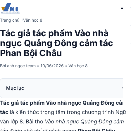
Me
Trang chủ
Văn học 8
Tác giả tác phẩm Vào nhà
ngục Quảng Đông cảm tác
Phan Bội Châu
Bởi
anh ngoc team
•
10/06/2026
•
Văn học 8
Mục lục
Tác giả tác phẩm Vào nhà ngục Quảng Đông cảm
tác
là kiến thức trọng tâm trong chương trình Ngữ
văn lớp 8. Bài thơ
Vào nhà ngục Quảng Đông cảm
tác
được nhà chí sĩ cách mạng
Phan Bội Châu