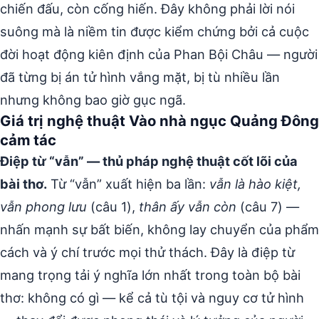
chiến đấu, còn cống hiến. Đây không phải lời nói
suông mà là niềm tin được kiểm chứng bởi cả cuộc
đời hoạt động kiên định của Phan Bội Châu — người
đã từng bị án tử hình vắng mặt, bị tù nhiều lần
nhưng không bao giờ gục ngã.
Giá trị nghệ thuật Vào nhà ngục Quảng Đông
cảm tác
Điệp từ “vẫn” — thủ pháp nghệ thuật cốt lõi của
bài thơ.
Từ “vẫn” xuất hiện ba lần:
vẫn là hào kiệt,
vẫn phong lưu
(câu 1),
thân ấy vẫn còn
(câu 7) —
nhấn mạnh sự bất biến, không lay chuyển của phẩm
cách và ý chí trước mọi thử thách. Đây là điệp từ
mang trọng tải ý nghĩa lớn nhất trong toàn bộ bài
thơ: không có gì — kể cả tù tội và nguy cơ tử hình