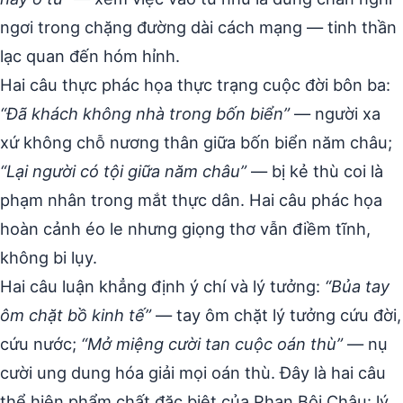
ngơi trong chặng đường dài cách mạng — tinh thần
lạc quan đến hóm hỉnh.
Hai câu thực phác họa thực trạng cuộc đời bôn ba:
“Đã khách không nhà trong bốn biển”
— người xa
xứ không chỗ nương thân giữa bốn biển năm châu;
“Lại người có tội giữa năm châu”
— bị kẻ thù coi là
phạm nhân trong mắt thực dân. Hai câu phác họa
hoàn cảnh éo le nhưng giọng thơ vẫn điềm tĩnh,
không bi lụy.
Hai câu luận khẳng định ý chí và lý tưởng:
“Bủa tay
ôm chặt bồ kinh tế”
— tay ôm chặt lý tưởng cứu đời,
cứu nước;
“Mở miệng cười tan cuộc oán thù”
— nụ
cười ung dung hóa giải mọi oán thù. Đây là hai câu
thể hiện phẩm chất đặc biệt của Phan Bội Châu: lý