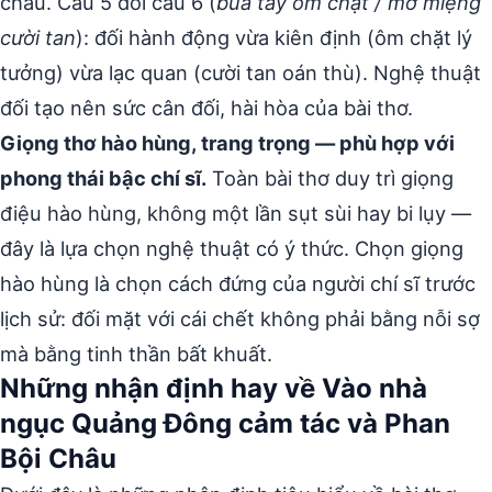
châu. Câu 5 đối câu 6 (
bủa tay ôm chặt / mở miệng
cười tan
): đối hành động vừa kiên định (ôm chặt lý
tưởng) vừa lạc quan (cười tan oán thù). Nghệ thuật
đối tạo nên sức cân đối, hài hòa của bài thơ.
Giọng thơ hào hùng, trang trọng — phù hợp với
phong thái bậc chí sĩ.
Toàn bài thơ duy trì giọng
điệu hào hùng, không một lần sụt sùi hay bi lụy —
đây là lựa chọn nghệ thuật có ý thức. Chọn giọng
hào hùng là chọn cách đứng của người chí sĩ trước
lịch sử: đối mặt với cái chết không phải bằng nỗi sợ
mà bằng tinh thần bất khuất.
Những nhận định hay về Vào nhà
ngục Quảng Đông cảm tác và Phan
Bội Châu