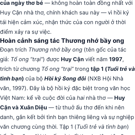
của ngày thơ bé
— không hoàn toàn đồng nhất với
Huy Cận nhà thơ, chính khách sau này — vì hồi ký
tái hiện cảm xúc, nhận thức của con người ở thời
điểm xảy ra sự việc.
Hoàn cảnh sáng tác Thương nhớ bầy ong
Đoạn trích
Thương nhớ bầy ong
(tên gốc của tác
giả:
Tổ ong “trại”
) được
Huy Cận
viết năm
1997
,
trích từ chương
Tổ ong “trại”
trong
tập 1 (
Tuổi trẻ và
tình bạn
)
của bộ
Hồi ký Song đôi
(NXB Hội Nhà
văn, 1997). Đây là bộ hồi ký đặc biệt trong văn học
Việt Nam: kể về cuộc đời của
hai
nhà thơ —
Huy
Cận và Xuân Diệu
— từ thuở ấu thơ đến khi nên
danh, gắn kết bởi tình bạn thiêng liêng và sự nghiệp
văn chương cùng thời. Tập 1 (
Tuổi trẻ và tình bạn
)