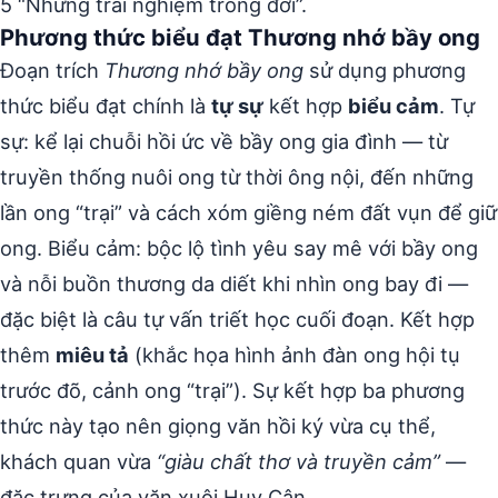
5 “Những trải nghiệm trong đời”.
Phương thức biểu đạt Thương nhớ bầy ong
Đoạn trích
Thương nhớ bầy ong
sử dụng phương
thức biểu đạt chính là
tự sự
kết hợp
biểu cảm
. Tự
sự: kể lại chuỗi hồi ức về bầy ong gia đình — từ
truyền thống nuôi ong từ thời ông nội, đến những
lần ong “trại” và cách xóm giềng ném đất vụn để giữ
ong. Biểu cảm: bộc lộ tình yêu say mê với bầy ong
và nỗi buồn thương da diết khi nhìn ong bay đi —
đặc biệt là câu tự vấn triết học cuối đoạn. Kết hợp
thêm
miêu tả
(khắc họa hình ảnh đàn ong hội tụ
trước đõ, cảnh ong “trại”). Sự kết hợp ba phương
thức này tạo nên giọng văn hồi ký vừa cụ thể,
khách quan vừa
“giàu chất thơ và truyền cảm”
—
đặc trưng của văn xuôi Huy Cận.