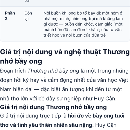
tra”
Phần
Còn
Nỗi buồn khi ong bỏ tổ bay đi: một hôm ở
2
lại
nhà một mình, nhìn ong trại mà không làm
gì được — buồn đến khóc, cảm giác “một
mảnh hồn đã san đi nơi khác”; câu tự vấn
triết học về nỗi buồn của đứa trẻ
Giá trị nội dung và nghệ thuật Thương
nhớ bầy ong
Đoạn trích
Thương nhớ bầy ong
là một trong những
đoạn hồi ký hay và cảm động nhất của văn học Việt
Nam hiện đại — đặc biệt ấn tượng khi đến từ một
nhà thơ lớn với bề dày sự nghiệp như Huy Cận.
Giá trị nội dung Thương nhớ bầy ong
Giá trị nội dung trực tiếp là
hồi ức về bầy ong tuổi
thơ và tình yêu thiên nhiên sâu nặng
. Huy Cận