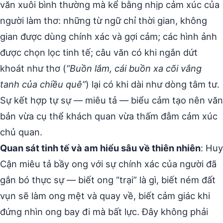
văn xuôi bình thường mà kể bằng nhịp cảm xúc của
người làm thơ: những từ ngữ chỉ thời gian, không
gian được dùng chính xác và gợi cảm; các hình ảnh
được chọn lọc tinh tế; câu văn có khi ngắn dứt
khoát như thơ (
“Buồn lắm, cái buồn xa cõi vắng
tanh của chiều quê”
) lại có khi dài như dòng tâm tư.
Sự kết hợp tự sự — miêu tả — biểu cảm tạo nên văn
bản vừa cụ thể khách quan vừa thấm đẫm cảm xúc
chủ quan.
Quan sát tinh tế và am hiểu sâu về thiên nhiên
: Huy
Cận miêu tả bầy ong với sự chính xác của người đã
gắn bó thực sự — biết ong “trại” là gì, biết ném đất
vụn sẽ làm ong mệt và quay về, biết cảm giác khi
đứng nhìn ong bay đi mà bất lực. Đây không phải