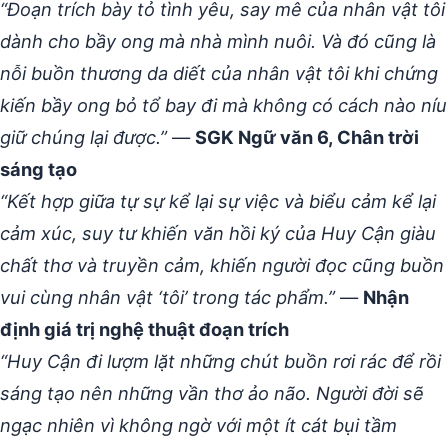
“Đoạn trích bày tỏ tình yêu, say mê của nhân vật tôi
dành cho bầy ong mà nhà mình nuôi. Và đó cũng là
nỗi buồn thương da diết của nhân vật tôi khi chứng
kiến bầy ong bỏ tổ bay đi mà không có cách nào níu
giữ chúng lại được.”
—
SGK Ngữ văn 6, Chân trời
sáng tạo
“Kết hợp giữa tự sự kể lại sự việc và biểu cảm kể lại
cảm xúc, suy tư khiến văn hồi ký của Huy Cận giàu
chất thơ và truyền cảm, khiến người đọc cũng buồn
vui cùng nhân vật ‘tôi’ trong tác phẩm.”
—
Nhận
định giá trị nghệ thuật đoạn trích
“Huy Cận đi lượm lặt những chút buồn rơi rác để rồi
sáng tạo nên những vần thơ ảo não. Người đời sẽ
ngạc nhiên vì không ngờ với một ít cát bụi tầm