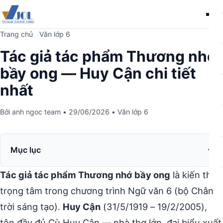
Me
Trang chủ
Văn lớp 6
Tác giả tác phẩm Thương nhớ
bầy ong — Huy Cận chi tiết
nhất
Bởi
anh ngoc team
•
29/06/2026
•
Văn lớp 6
Mục lục
Tác giả tác phẩm Thương nhớ bầy ong
là kiến thức
trọng tâm trong chương trình Ngữ văn 6 (bộ Chân
trời sáng tạo).
Huy Cận
(31/5/1919 – 19/2/2005),
tên đầy đủ Cù Huy Cận — nhà thơ lớn, đại biểu xuất