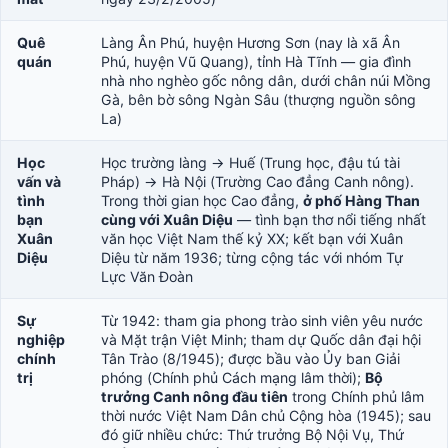
Quê
Làng Ân Phú, huyện Hương Sơn (nay là xã Ân
quán
Phú, huyện Vũ Quang), tỉnh Hà Tĩnh — gia đình
nhà nho nghèo gốc nông dân, dưới chân núi Mồng
Gà, bên bờ sông Ngàn Sâu (thượng nguồn sông
La)
Học
Học trường làng → Huế (Trung học, đậu tú tài
vấn và
Pháp) → Hà Nội (Trường Cao đẳng Canh nông).
tình
Trong thời gian học Cao đẳng,
ở phố Hàng Than
bạn
cùng với Xuân Diệu
— tình bạn thơ nổi tiếng nhất
Xuân
văn học Việt Nam thế kỷ XX; kết bạn với Xuân
Diệu
Diệu từ năm 1936; từng cộng tác với nhóm Tự
Lực Văn Đoàn
Sự
Từ 1942: tham gia phong trào sinh viên yêu nước
nghiệp
và Mặt trận Việt Minh; tham dự Quốc dân đại hội
chính
Tân Trào (8/1945); được bầu vào Ủy ban Giải
trị
phóng (Chính phủ Cách mạng lâm thời);
Bộ
trưởng Canh nông đầu tiên
trong Chính phủ lâm
thời nước Việt Nam Dân chủ Cộng hòa (1945); sau
đó giữ nhiều chức: Thứ trưởng Bộ Nội Vụ, Thứ