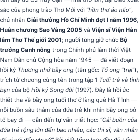
sắc của phong trào Thơ Mới với
“hồn thơ ảo não”
,
chủ nhân
Giải thưởng Hồ Chí Minh đợt I năm 1996
,
Huân chương Sao Vàng 2005
và
Viện sĩ Viện Hàn
lâm Thơ Thế giới 2001
; người từng giữ chức
Bộ
trưởng Canh nông
trong Chính phủ lâm thời Việt
Nam Dân chủ Cộng hòa năm 1945 — đã viết đoạn
hồi ký
Thương nhớ bầy ong
(tên gốc:
Tổ ong “trại”
),
trích từ chương cùng tên trong tập 1
Tuổi trẻ và tình
bạn
của bộ
Hồi ký Song đôi
(1997). Đây là hồi ức
thiết tha về bầy ong tuổi thơ ở làng quê Hà Tĩnh —
nỗi buồn sâu thẳm của đứa trẻ khi nhìn bầy ong bỏ
tổ bay đi — dẫn đến tự vấn triết học:
“Cái buồn của
đứa trẻ rộng lớn đến bao nhiêu, các thi sĩ, văn nhân
đã ai nói đến chưa?”
Bài viết tổng hợp đầy đủ tiểu