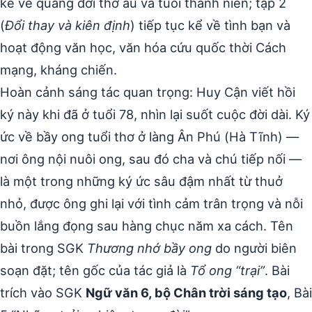
kể về quãng đời thơ ấu và tuổi thanh niên; tập 2
(
Đổi thay và kiên định
) tiếp tục kể về tình bạn và
hoạt động văn học, văn hóa cứu quốc thời Cách
mạng, kháng chiến.
Hoàn cảnh sáng tác quan trọng: Huy Cận viết hồi
ký này khi đã ở tuổi 78, nhìn lại suốt cuộc đời dài. Ký
ức về bầy ong tuổi thơ ở làng Ân Phú (Hà Tĩnh) —
nơi ông nội nuôi ong, sau đó cha và chú tiếp nối —
là một trong những ký ức sâu đậm nhất từ thuở
nhỏ, được ông ghi lại với tình cảm trân trọng và nỗi
buồn lắng đọng sau hàng chục năm xa cách. Tên
bài trong SGK
Thương nhớ bầy ong
do người biên
soạn đặt; tên gốc của tác giả là
Tổ ong “trại”
. Bài
trích vào SGK
Ngữ văn 6, bộ Chân trời sáng tạo
, Bài