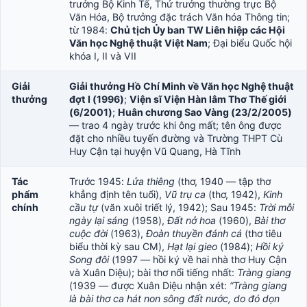
trưởng Bộ Kinh Tế, Thứ trưởng thường trực Bộ
Văn Hóa, Bộ trưởng đặc trách Văn hóa Thông tin;
từ 1984:
Chủ tịch Ủy ban TW Liên hiệp các Hội
Văn học Nghệ thuật Việt Nam
; Đại biểu Quốc hội
khóa I, II và VII
Giải
Giải thưởng Hồ Chí Minh về Văn học Nghệ thuật
thưởng
đợt I (1996)
;
Viện sĩ Viện Hàn lâm Thơ Thế giới
(6/2001)
;
Huân chương Sao Vàng (23/2/2005)
— trao 4 ngày trước khi ông mất; tên ông được
đặt cho nhiều tuyến đường và Trường THPT Cù
Huy Cận tại huyện Vũ Quang, Hà Tĩnh
Tác
Trước 1945:
Lửa thiêng
(thơ, 1940 — tập thơ
phẩm
khẳng định tên tuổi),
Vũ trụ ca
(thơ, 1942),
Kinh
chính
cầu tự
(văn xuôi triết lý, 1942); Sau 1945:
Trời mỗi
ngày lại sáng
(1958),
Đất nở hoa
(1960),
Bài thơ
cuộc đời
(1963),
Đoàn thuyền đánh cá
(thơ tiêu
biểu thời kỳ sau CM),
Hạt lại gieo
(1984);
Hồi ký
Song đôi
(1997 — hồi ký về hai nhà thơ Huy Cận
và Xuân Diệu); bài thơ nổi tiếng nhất:
Tràng giang
(1939 — được Xuân Diệu nhận xét:
“Tràng giang
là bài thơ ca hát non sông đất nước, do đó dọn