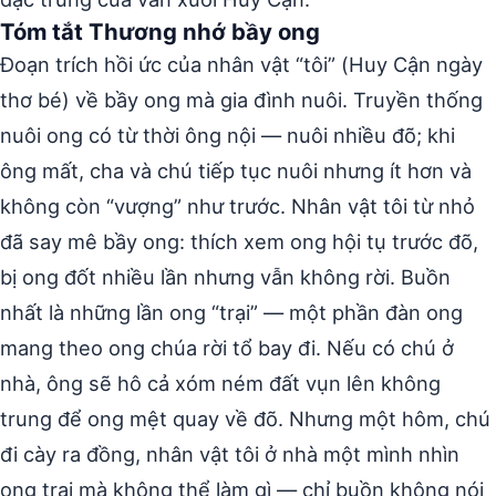
Tóm tắt Thương nhớ bầy ong
Đoạn trích hồi ức của nhân vật “tôi” (Huy Cận ngày
thơ bé) về bầy ong mà gia đình nuôi. Truyền thống
nuôi ong có từ thời ông nội — nuôi nhiều đõ; khi
ông mất, cha và chú tiếp tục nuôi nhưng ít hơn và
không còn “vượng” như trước. Nhân vật tôi từ nhỏ
đã say mê bầy ong: thích xem ong hội tụ trước đõ,
bị ong đốt nhiều lần nhưng vẫn không rời. Buồn
nhất là những lần ong “trại” — một phần đàn ong
mang theo ong chúa rời tổ bay đi. Nếu có chú ở
nhà, ông sẽ hô cả xóm ném đất vụn lên không
trung để ong mệt quay về đõ. Nhưng một hôm, chú
đi cày ra đồng, nhân vật tôi ở nhà một mình nhìn
ong trại mà không thể làm gì — chỉ buồn không nói