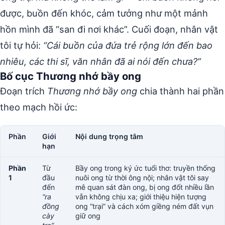
được, buồn đến khóc, cảm tưởng như một mảnh
hồn mình đã “san đi nơi khác”. Cuối đoạn, nhân vật
tôi tự hỏi:
“Cái buồn của đứa trẻ rộng lớn đến bao
nhiêu, các thi sĩ, văn nhân đã ai nói đến chưa?”
Bố cục Thương nhớ bầy ong
Đoạn trích
Thương nhớ bầy ong
chia thành hai phần
theo mạch hồi ức:
Phần
Giới
Nội dung trọng tâm
hạn
Phần
Từ
Bầy ong trong ký ức tuổi thơ: truyền thống
1
đầu
nuôi ong từ thời ông nội; nhân vật tôi say
đến
mê quan sát đàn ong, bị ong đốt nhiều lần
“ra
vẫn không chịu xa; giới thiệu hiện tượng
đồng
ong “trại” và cách xóm giềng ném đất vụn
cày
giữ ong