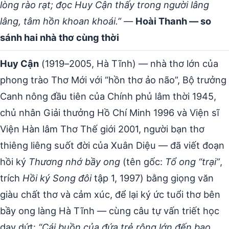
lòng rào rạt; đọc Huy Cận thấy trong người lâng
lâng, tâm hồn khoan khoái.”
—
Hoài Thanh — so
sánh hai nhà thơ cùng thời
Huy Cận
(1919–2005, Hà Tĩnh) — nhà thơ lớn của
phong trào Thơ Mới với “hồn thơ ảo não”, Bộ trưởng
Canh nông đầu tiên của Chính phủ lâm thời 1945,
chủ nhân Giải thưởng Hồ Chí Minh 1996 và Viện sĩ
Viện Hàn lâm Thơ Thế giới 2001, người bạn thơ
thiêng liêng suốt đời của Xuân Diệu — đã viết đoạn
hồi ký
Thương nhớ bầy ong
(tên gốc:
Tổ ong “trại”
,
trích
Hồi ký Song đôi
tập 1, 1997) bằng giọng văn
giàu chất thơ và cảm xúc, để lại ký ức tuổi thơ bên
bầy ong làng Hà Tĩnh — cùng câu tự vấn triết học
day dứt:
“Cái buồn của đứa trẻ rộng lớn đến bao