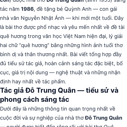
tác năm
1986
, đề tặng bé Quỳnh Anh — con gái
nhà văn Nguyễn Nhật Ánh — khi mới một tuổi. Đây
là bài thơ được phổ nhạc và yêu mến nhất về đề tài
quê hương trong văn học Việt Nam hiện đại, lý giải
hai chữ “quê hương” bằng những hình ảnh tuổi thơ
bình dị và thân thương nhất. Bài viết tổng hợp đầy
đủ tiểu sử tác giả, hoàn cảnh sáng tác đặc biệt, bố
cục, giá trị nội dung — nghệ thuật và những nhận
định hay nhất về tác phẩm.
Tác giả Đỗ Trung Quân — tiểu sử và
phong cách sáng tác
Dưới đây là những thông tin quan trọng nhất về
cuộc đời và sự nghiệp của nhà thơ
Đỗ Trung Quân
— người được biết đến rộng rãi với bài thơ
Quê