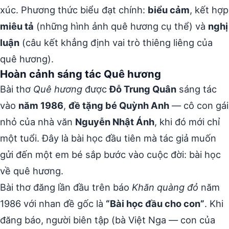
xúc. Phương thức biểu đạt chính:
biểu cảm
, kết hợp
miêu tả
(những hình ảnh quê hương cụ thể) và
nghị
luận
(câu kết khẳng định vai trò thiêng liêng của
quê hương).
Hoàn cảnh sáng tác Quê hương
Bài thơ
Quê hương
được
Đỗ Trung Quân
sáng tác
vào
năm 1986
,
đề tặng bé Quỳnh Anh
— cô con gái
nhỏ của nhà văn
Nguyễn Nhật Ánh
, khi đó mới chỉ
một tuổi. Đây là bài học đầu tiên mà tác giả muốn
gửi đến một em bé sắp bước vào cuộc đời: bài học
về quê hương.
Bài thơ đăng lần đầu trên báo
Khăn quàng đỏ
năm
1986 với nhan đề gốc là
“Bài học đầu cho con”
. Khi
đăng báo, người biên tập (bà Việt Nga — con của