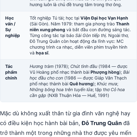
hương luôn là chủ đề trung tâm trong thơ ông.
Học
Tốt nghiệp Tú tài; học tại
Viện Đại học Vạn Hạnh
vấn /
(Sài Gòn). Năm 1979: tham gia phong trào
Thanh
Sự
niên xung phong
và bắt đầu con đường sáng tác.
nghiệp
Từng công tác tại báo
Sài Gòn tiếp thị
. Ngoài thơ,
Đỗ Trung Quân còn hoạt động đa lĩnh vực: MC
chương trình ca nhạc, diễn viên phim truyền hình
và
họa sĩ
.
Tác
Hương tràm
(1978);
Chút tình đầu
(1984 — được
phẩm
Vũ Hoàng phổ nhạc thành bài
Phượng hồng
);
Bài
chính
học đầu cho con
(1986 — được Giáp Văn Thạch
phổ nhạc thành bài
Quê hương
);
Khúc mưa
;
Những bông hoa trên tuyến lửa
; tập thơ
Cỏ hoa
cần gặp
(NXB Thuận Hóa — Huế, 1991)
Mặc dù không xuất thân từ gia đình văn nghệ hay
có điều kiện học hành bài bản,
Đỗ Trung Quân
đã
trở thành một trong những nhà thơ được yêu mến