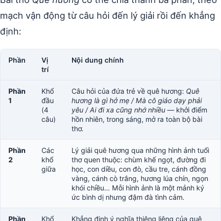
mạch vận động từ câu hỏi đến lý giải rồi đến khẳng
định:
Phần
Vị
Nội dung chính
trí
Phần
Khổ
Câu hỏi của đứa trẻ về quê hương:
Quê
1
đầu
hương là gì hở mẹ / Mà cô giáo dạy phải
(4
yêu / Ai đi xa cũng nhớ nhiều
— khởi điểm
câu)
hồn nhiên, trong sáng, mở ra toàn bộ bài
thơ.
Phần
Các
Lý giải quê hương qua những hình ảnh tuổi
2
khổ
thơ quen thuộc: chùm khế ngọt, đường đi
giữa
học, con diều, con đò, cầu tre, cánh đồng
vàng, cánh cò trắng, hương lúa chín, ngọn
khói chiều… Mỗi hình ảnh là một mảnh ký
ức bình dị nhưng đậm đà tình cảm.
Phần
Khổ
Khẳng định ý nghĩa thiêng liêng của quê