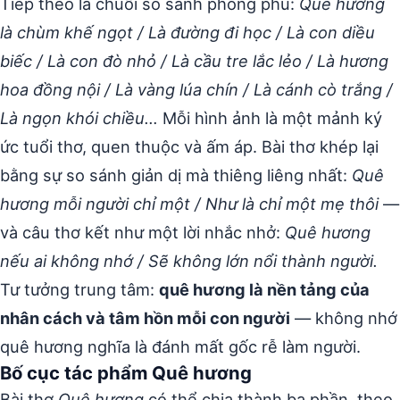
Tiếp theo là chuỗi so sánh phong phú:
Quê hương
là chùm khế ngọt / Là đường đi học / Là con diều
biếc / Là con đò nhỏ / Là cầu tre lắc lẻo / Là hương
hoa đồng nội / Là vàng lúa chín / Là cánh cò trắng /
Là ngọn khói chiều…
Mỗi hình ảnh là một mảnh ký
ức tuổi thơ, quen thuộc và ấm áp. Bài thơ khép lại
bằng sự so sánh giản dị mà thiêng liêng nhất:
Quê
hương mỗi người chỉ một / Như là chỉ một mẹ thôi
—
và câu thơ kết như một lời nhắc nhở:
Quê hương
nếu ai không nhớ / Sẽ không lớn nổi thành người.
Tư tưởng trung tâm:
quê hương là nền tảng của
nhân cách và tâm hồn mỗi con người
— không nhớ
quê hương nghĩa là đánh mất gốc rễ làm người.
Bố cục tác phẩm Quê hương
Bài thơ
Quê hương
có thể chia thành ba phần, theo