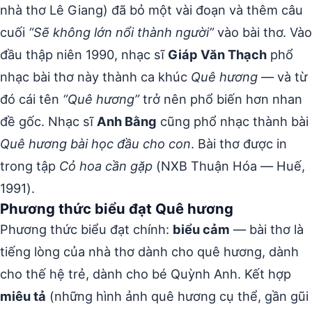
nhà thơ Lê Giang) đã bỏ một vài đoạn và thêm câu
cuối
“Sẽ không lớn nổi thành người”
vào bài thơ. Vào
đầu thập niên 1990, nhạc sĩ
Giáp Văn Thạch
phổ
nhạc bài thơ này thành ca khúc
Quê hương
— và từ
đó cái tên
“Quê hương”
trở nên phổ biến hơn nhan
đề gốc. Nhạc sĩ
Anh Bằng
cũng phổ nhạc thành bài
Quê hương bài học đầu cho con
. Bài thơ được in
trong tập
Cỏ hoa cần gặp
(NXB Thuận Hóa — Huế,
1991).
Phương thức biểu đạt Quê hương
Phương thức biểu đạt chính:
biểu cảm
— bài thơ là
tiếng lòng của nhà thơ dành cho quê hương, dành
cho thế hệ trẻ, dành cho bé Quỳnh Anh. Kết hợp
miêu tả
(những hình ảnh quê hương cụ thể, gần gũi