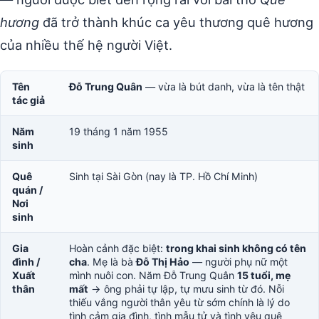
hương
đã trở thành khúc ca yêu thương quê hương
của nhiều thế hệ người Việt.
Tên
Đỗ Trung Quân
— vừa là bút danh, vừa là tên thật
tác giả
Năm
19 tháng 1 năm 1955
sinh
Quê
Sinh tại Sài Gòn (nay là TP. Hồ Chí Minh)
quán /
Nơi
sinh
Gia
Hoàn cảnh đặc biệt:
trong khai sinh không có tên
đình /
cha
. Mẹ là bà
Đỗ Thị Hảo
— người phụ nữ một
Xuất
mình nuôi con. Năm Đỗ Trung Quân
15 tuổi, mẹ
thân
mất
→ ông phải tự lập, tự mưu sinh từ đó. Nỗi
thiếu vắng người thân yêu từ sớm chính là lý do
tình cảm gia đình, tình mẫu tử và tình yêu quê