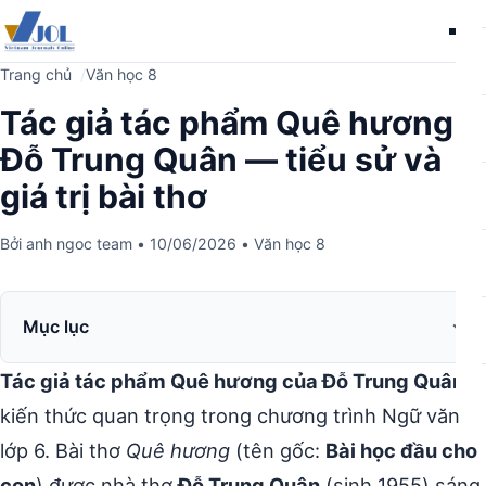
Me
Trang chủ
Văn học 8
Tác giả tác phẩm Quê hương
Đỗ Trung Quân — tiểu sử và
giá trị bài thơ
Bởi
anh ngoc team
•
10/06/2026
•
Văn học 8
Mục lục
Tác giả tác phẩm Quê hương của Đỗ Trung Quân
là
kiến thức quan trọng trong chương trình Ngữ văn
lớp 6. Bài thơ
Quê hương
(tên gốc:
Bài học đầu cho
con
) được nhà thơ
Đỗ Trung Quân
(sinh 1955) sáng