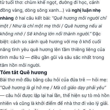
từ tuổi thơ: chùm khế ngọt, đường đi học, cánh
đồng vàng, dòng sông xanh…) và
nghị luận nhẹ
nhàng
ở hai câu kết bài:
“Quê hương mỗi người chỉ
một / Như là chỉ một mẹ thôi / Quê hương nếu ai
không nhớ / Sẽ không lớn nổi thành người.”
Đặc
biệt: cách so sánh quê hương với mẹ ở khổ cuối
nâng tình yêu quê hương lên tầm thiêng liêng của
tình mẫu tử — điều gần gũi và sâu sắc nhất trong
tâm hồn mỗi người.
Tóm tắt Quê hương
Bài thơ mở đầu bằng câu hỏi của đứa trẻ — hỏi mẹ:
“Quê hương là gì hở mẹ / Mà cô giáo dạy phải yêu”
— câu hỏi được lặp lại hai lần, thể hiện sự tò mò hồn
nhiên và cũng là khởi điểm để nhà thơ đi vào lý giải.