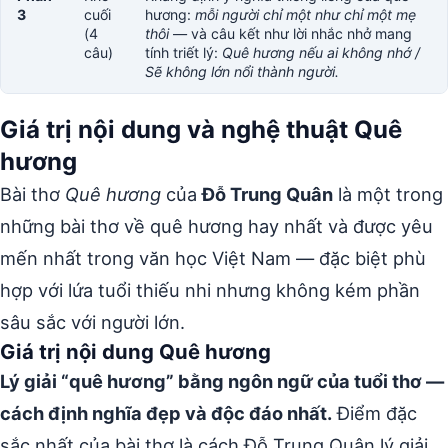
3
cuối
hương:
mỗi người chỉ một như chỉ một mẹ
(4
thôi
— và câu kết như lời nhắc nhở mang
câu)
tính triết lý:
Quê hương nếu ai không nhớ /
Sẽ không lớn nổi thành người.
Giá trị nội dung và nghệ thuật Quê
hương
Bài thơ
Quê hương
của
Đỗ Trung Quân
là một trong
những bài thơ về quê hương hay nhất và được yêu
mến nhất trong văn học Việt Nam — đặc biệt phù
hợp với lứa tuổi thiếu nhi nhưng không kém phần
sâu sắc với người lớn.
Giá trị nội dung Quê hương
Lý giải “quê hương” bằng ngôn ngữ của tuổi thơ —
cách định nghĩa đẹp và độc đáo nhất.
Điểm đặc
sắc nhất của bài thơ là cách Đỗ Trung Quân lý giải