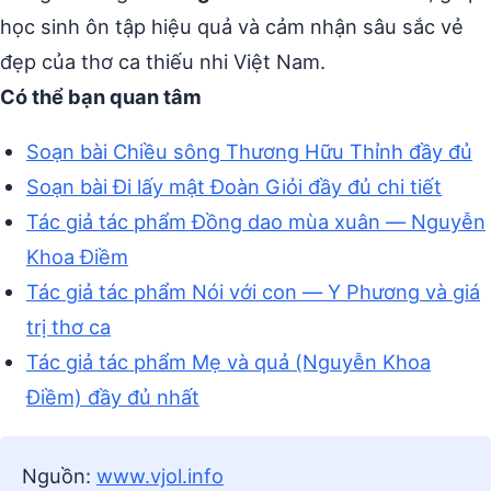
học sinh ôn tập hiệu quả và cảm nhận sâu sắc vẻ
đẹp của thơ ca thiếu nhi Việt Nam.
Có thể bạn quan tâm
Soạn bài Chiều sông Thương Hữu Thỉnh đầy đủ
Soạn bài Đi lấy mật Đoàn Giỏi đầy đủ chi tiết
Tác giả tác phẩm Đồng dao mùa xuân — Nguyễn
Khoa Điềm
Tác giả tác phẩm Nói với con — Y Phương và giá
trị thơ ca
Tác giả tác phẩm Mẹ và quả (Nguyễn Khoa
Điềm) đầy đủ nhất
Nguồn:
www.vjol.info