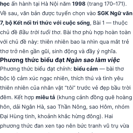
học
ấn hành tại Hà Nội năm
1998
(trang 170–171).
Về sau, văn bản được tuyển chọn vào
SGK Ngữ văn
7, bộ Kết nối tri thức với cuộc sống
, Bài 1 — thuộc
chủ đề
Bầu trời tuổi thơ
. Bài thơ phù hợp hoàn toàn
với chủ đề này: thiên nhiên bao la nhìn qua mắt trẻ
thơ trở nên gần gũi, sinh động và đầy ý nghĩa.
Phương thức biểu đạt
Ngàn sao làm việc
Phương thức biểu đạt chính:
biểu cảm
— bài thơ
bộc lộ cảm xúc ngạc nhiên, thích thú và tình yêu
thiên nhiên của nhân vật “tôi” trước vẻ đẹp bầu trời
đêm. Kết hợp
miêu tả
(khung cảnh đồng quê hoàng
hôn, dải Ngân Hà, sao Thần Nông, sao Hôm, nhóm
Đại Hùng tinh, khoảnh khắc hừng đông). Hai
phương thức đan xen tạo nên bức tranh vũ trụ vừa