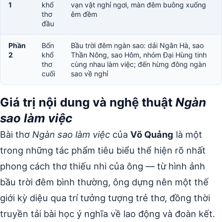
1
khổ
vạn vật nghỉ ngơi, màn đêm buông xuống
thơ
êm đềm
đầu
Phần
Bốn
Bầu trời đêm ngàn sao: dải Ngân Hà, sao
2
khổ
Thần Nông, sao Hôm, nhóm Đại Hùng tinh
thơ
cùng nhau làm việc; đến hừng đông ngàn
cuối
sao về nghỉ
Giá trị nội dung và nghệ thuật
Ngàn
sao làm việc
Bài thơ
Ngàn sao làm việc
của
Võ Quảng
là một
trong những tác phẩm tiêu biểu thể hiện rõ nhất
phong cách thơ thiếu nhi của ông — từ hình ảnh
bầu trời đêm bình thường, ông dựng nên một thế
giới kỳ diệu qua trí tưởng tượng trẻ thơ, đồng thời
truyền tải bài học ý nghĩa về lao động và đoàn kết.