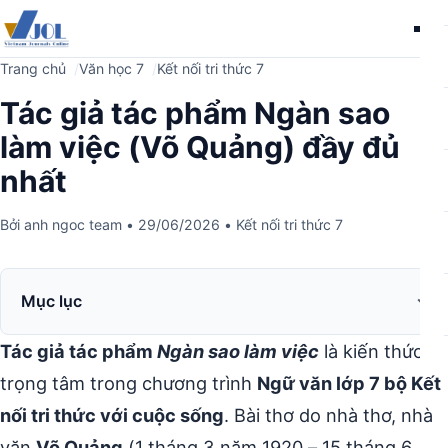
Me
Trang chủ
Văn học 7
Kết nối tri thức 7
Tác giả tác phẩm Ngàn sao
làm việc (Võ Quảng) đầy đủ
nhất
Bởi
anh ngoc team
•
29/06/2026
•
Kết nối tri thức 7
Mục lục
Tác giả tác phẩm
Ngàn sao làm việc
là kiến thức
trọng tâm trong chương trình
Ngữ văn lớp 7 bộ Kết
nối tri thức với cuộc sống
. Bài thơ do nhà thơ, nhà
văn
Võ Quảng
(1 tháng 3 năm 1920 – 15 tháng 6