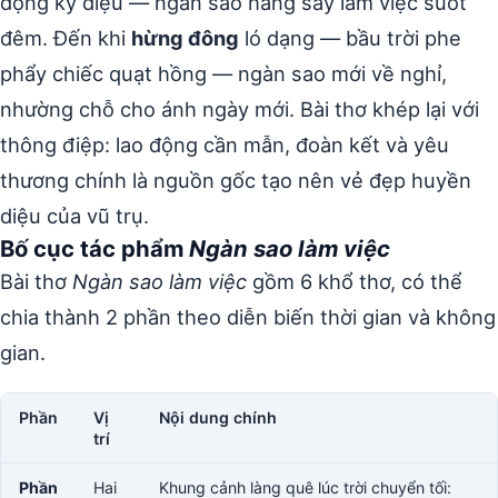
động kỳ diệu — ngàn sao hăng say làm việc suốt
đêm. Đến khi
hừng đông
ló dạng — bầu trời phe
phẩy chiếc quạt hồng — ngàn sao mới về nghỉ,
nhường chỗ cho ánh ngày mới. Bài thơ khép lại với
thông điệp: lao động cần mẫn, đoàn kết và yêu
thương chính là nguồn gốc tạo nên vẻ đẹp huyền
diệu của vũ trụ.
Bố cục tác phẩm
Ngàn sao làm việc
Bài thơ
Ngàn sao làm việc
gồm 6 khổ thơ, có thể
chia thành 2 phần theo diễn biến thời gian và không
gian.
Phần
Vị
Nội dung chính
trí
Phần
Hai
Khung cảnh làng quê lúc trời chuyển tối: