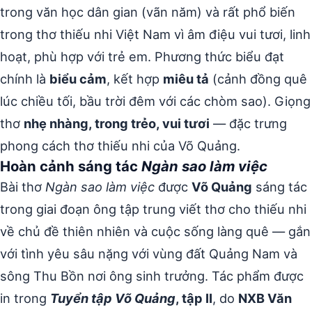
trong văn học dân gian (vãn năm) và rất phổ biến
trong thơ thiếu nhi Việt Nam vì âm điệu vui tươi, linh
hoạt, phù hợp với trẻ em. Phương thức biểu đạt
chính là
biểu cảm
, kết hợp
miêu tả
(cảnh đồng quê
lúc chiều tối, bầu trời đêm với các chòm sao). Giọng
thơ
nhẹ nhàng, trong trẻo, vui tươi
— đặc trưng
phong cách thơ thiếu nhi của Võ Quảng.
Hoàn cảnh sáng tác
Ngàn sao làm việc
Bài thơ
Ngàn sao làm việc
được
Võ Quảng
sáng tác
trong giai đoạn ông tập trung viết thơ cho thiếu nhi
về chủ đề thiên nhiên và cuộc sống làng quê — gắn
với tình yêu sâu nặng với vùng đất Quảng Nam và
sông Thu Bồn nơi ông sinh trưởng. Tác phẩm được
in trong
Tuyển tập Võ Quảng
, tập II
, do
NXB Văn