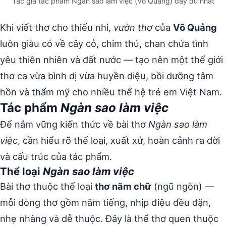
Tác giả tác phẩm Ngàn sao làm việc (Võ Quảng) đầy đủ nhất
Khi viết thơ cho thiếu nhi,
vườn thơ
của
Võ Quảng
luôn giàu có về cây cỏ, chim thú, chan chứa tình
yêu thiên nhiên và đất nước — tạo nên một thế giới
thơ ca vừa bình dị vừa huyền diệu, bồi dưỡng tâm
hồn và thẩm mỹ cho nhiều thế hệ trẻ em Việt Nam.
Tác phẩm
Ngàn sao làm việc
Để nắm vững kiến thức về bài thơ
Ngàn sao làm
việc
, cần hiểu rõ thể loại, xuất xứ, hoàn cảnh ra đời
và cấu trúc của tác phẩm.
Thể loại
Ngàn sao làm việc
Bài thơ thuộc thể loại
thơ năm chữ
(ngũ ngôn) —
mỗi dòng thơ gồm năm tiếng, nhịp điệu đều đặn,
nhẹ nhàng và dễ thuộc. Đây là thể thơ quen thuộc