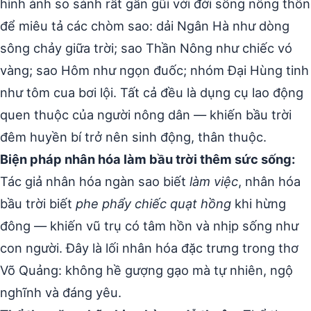
hình ảnh so sánh rất gần gũi với đời sống nông thôn
để miêu tả các chòm sao: dải Ngân Hà như dòng
sông chảy giữa trời; sao Thần Nông như chiếc vó
vàng; sao Hôm như ngọn đuốc; nhóm Đại Hùng tinh
như tôm cua bơi lội. Tất cả đều là dụng cụ lao động
quen thuộc của người nông dân — khiến bầu trời
đêm huyền bí trở nên sinh động, thân thuộc.
Biện pháp nhân hóa làm bầu trời thêm sức sống:
Tác giả nhân hóa ngàn sao biết
làm việc
, nhân hóa
bầu trời biết
phe phẩy chiếc quạt hồng
khi hừng
đông — khiến vũ trụ có tâm hồn và nhịp sống như
con người. Đây là lối nhân hóa đặc trưng trong thơ
Võ Quảng: không hề gượng gạo mà tự nhiên, ngộ
nghĩnh và đáng yêu.