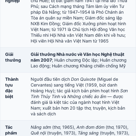
nghiệp
chủ Huế); bị bắt giam năm 1941 tại nhà lao Thừa
Phủ; sau Cách mạng tháng Tám làm ủy viên Tư
pháp Đà Nẵng; từ 1947–1954 là Phó Chánh án
Tòa án quân sự miền Nam; Giám đốc sáng lập
NXB Kim Đồng; Giám đốc Xưởng phim hoạt hình
Việt Nam; từ 1971 là Chủ tịch Hội đồng Văn học
Thiếu nhi Hội Nhà văn Việt Nam đến khi về hưu;
Hội viên Hội Nhà văn Việt Nam từ 1965
Giải
Giải thưởng Nhà nước về Văn học Nghệ thuật
thưởng
năm 2007
; Huân chương Độc lập; Huân chương
Lao động; Huân chương Kháng chiến chống Mỹ
Thành
Người đầu tiên dịch
Don Quixote
(Miguel de
tựu
Cervantes) sang tiếng Việt (1959, bút danh
đặc
Hoàng Huy); tác giả kịch bản phim hoạt hình
Sơn
biệt
Tinh Thủy Tinh
và
Những chiếc áo ấm
— được
đánh giá là kiệt tác của ngành hoạt hình Việt
Nam; xuất bản hơn 20 tập thơ, truyện, kịch bản
và sách dịch
Tác
Nắng sớm
(thơ, 1965),
Anh đom đóm
(thơ, 1970),
phẩm
Quê nội
(truyện, 1973),
Tảng sáng
(truyện, 1973),