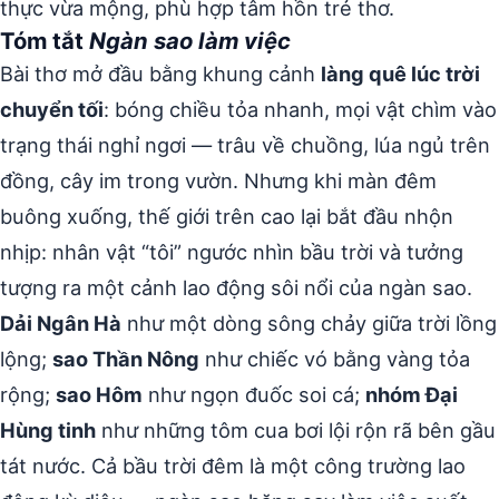
thực vừa mộng, phù hợp tâm hồn trẻ thơ.
Tóm tắt
Ngàn sao làm việc
Bài thơ mở đầu bằng khung cảnh
làng quê lúc trời
chuyển tối
: bóng chiều tỏa nhanh, mọi vật chìm vào
trạng thái nghỉ ngơi — trâu về chuồng, lúa ngủ trên
đồng, cây im trong vườn. Nhưng khi màn đêm
buông xuống, thế giới trên cao lại bắt đầu nhộn
nhịp: nhân vật “tôi” ngước nhìn bầu trời và tưởng
tượng ra một cảnh lao động sôi nổi của ngàn sao.
Dải Ngân Hà
như một dòng sông chảy giữa trời lồng
lộng;
sao Thần Nông
như chiếc vó bằng vàng tỏa
rộng;
sao Hôm
như ngọn đuốc soi cá;
nhóm Đại
Hùng tinh
như những tôm cua bơi lội rộn rã bên gầu
tát nước. Cả bầu trời đêm là một công trường lao