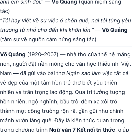
anh em sinh đôi.”
—
Võ Quảng
(quan niệm sáng
tác)
“Tôi hay viết về sự việc ở chốn quê, nơi tôi từng yêu
thương từ nhỏ cho đến khi khôn lớn.”
—
Võ Quảng
(tâm sự về nguồn cảm hứng sáng tác)
Võ Quảng
(1920–2007) — nhà thơ của thế hệ măng
non, người đặt nền móng cho văn học thiếu nhi Việt
Nam — đã gửi vào bài thơ
Ngàn sao làm việc
tất cả
vẻ đẹp của một tâm hồn trẻ thơ biết yêu thiên
nhiên và trân trọng lao động. Qua trí tưởng tượng
hồn nhiên, ngộ nghĩnh, bầu trời đêm xa xôi trở
thành một công trường rộn rã, gần gũi như chính
mảnh vườn làng quê. Đây là kiến thức quan trọng
trong chương trình
Ngữ văn 7 Kết nối tri thức
, giúp