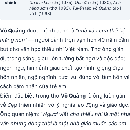
chính
Gà mái hoa
(thơ, 1975),
Quả đỏ
(thơ, 1980),
Ánh
nắng sớm
(thơ, 1993),
Tuyển tập Võ Quảng
tập I
và II (1998)
Võ Quảng
được mệnh danh là
“nhà văn của thế hệ
măng non”
— người dành trọn vẹn hơn 40 năm cầm
bút cho văn học thiếu nhi Việt Nam. Thơ ông giản
dị, trong sáng, giàu liên tưởng bất ngờ và độc đáo;
ngôn ngữ, hình ảnh giàu chất tạo hình; giọng điệu
hồn nhiên, ngộ nghĩnh, tươi vui đúng với tâm hồn và
cách cảm nhận của trẻ em.
Điểm đặc biệt trong thơ
Võ Quảng
là ông luôn gắn
vẻ đẹp thiên nhiên với ý nghĩa lao động và giáo dục.
Ông quan niệm:
“Người viết cho thiếu nhi là một nhà
văn nhưng đồng thời là một nhà giáo muốn các em