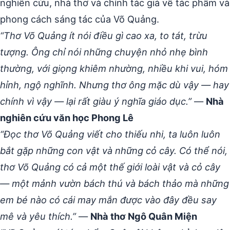
nghiên cứu, nhà thơ và chính tác giả về tác phẩm và
phong cách sáng tác của Võ Quảng.
“Thơ Võ Quảng ít nói điều gì cao xa, to tát, trừu
tượng. Ông chỉ nói những chuyện nhỏ nhẹ bình
thường, với giọng khiêm nhường, nhiều khi vui, hóm
hỉnh, ngộ nghĩnh. Nhưng thơ ông mặc dù vậy — hay
chính vì vậy — lại rất giàu ý nghĩa giáo dục.”
—
Nhà
nghiên cứu văn học Phong Lê
“Đọc thơ Võ Quảng viết cho thiếu nhi, ta luôn luôn
bắt gặp những con vật và những cỏ cây. Có thể nói,
thơ Võ Quảng có cả một thế giới loài vật và cỏ cây
— một mảnh vườn bách thú và bách thảo mà những
em bé nào có cái may mắn được vào đây đều say
mê và yêu thích.”
—
Nhà thơ Ngô Quân Miện