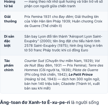
Hoàng
— mang theo nỗi nhớ quê hương và trăn trở về số
tử bé
phận con người giữa chiến tranh
Giải
Prix Femina 1931 cho
Bay đêm
; Giải thưởng lớn
thưởng
của Viện Hàn lâm Pháp 1939; Huân chương Croix
de Guerre (Thế chiến II)
Di sản
Sân bay Lyon đổi tên thành “Aéroport Lyon Saint-
đặc
Exupéry” (2000); tên ông đặt cho tiểu hành tinh
biệt
2578 Saint-Exupéry (1975); hình ông từng in trên
tờ 50 franc Pháp trước khi có đồng Euro
Tác
Courrier Sud
(Chuyến thư miền Nam, 1929);
Vol
phẩm
de Nuit
(Bay đêm, 1931 — Prix Femina);
Terre des
chính
Hommes
(Cõi người ta, 1939);
Pilote de Guerre
(Phi công thời chiến, 1942);
Le Petit Prince
(
Hoàng tử bé
, 1943) — dịch hơn 300 ngôn ngữ,
bán hơn 140 triệu bản;
Citadelle
(Thành trì, xuất
bản sau khi mất)
Ăng-toan đơ Xanh-tơ Ê-xu-pe-ri
là người sống