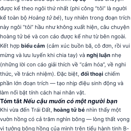
được kể theo ngôi thứ nhất (phi công “tôi” là người
kể toàn bộ
Hoàng tử bé
), tuy nhiên trong đoạn trích
này ngôi “tôi” hầu như không xuất hiện, câu chuyện
hoàng tử bé và con cáo được kể như từ bên ngoài.
Kết hợp
biểu cảm
(cảm xúc buồn bã, cô đơn, rồi vui
mừng và lưu luyến khi chia tay) và
nghị luận
nhẹ
(những lời con cáo giải thích về “cảm hóa”, về nghi
thức, về trách nhiệm). Đặc biệt,
đối thoại
chiếm
phần lớn đoạn trích — tạo nhịp điệu sinh động và
làm nổi bật tính cách hai nhân vật.
Tóm tắt
Nếu cậu muốn có một người bạn
Khi vừa đến Trái Đất,
hoàng tử bé
nhìn thấy một
vườn hồng có cả trăm nghìn bông — lòng thất vọng
vì tưởng bông hồng của mình trên tiểu hành tinh B-