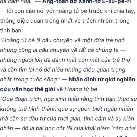
đã cảm hóa.”
—
Ăng-toan đơ Xanh-tơ Ê-xu-pe-ri
— lời con cáo nói với hoàng tử bé trước khi chia tay,
thông điệp quan trọng nhất về trách nhiệm trong
tình bạn
“Hoàng tử bé là câu chuyện về một đứa trẻ nhỏ
nhưng cũng là câu chuyện về tất cả chúng ta —
những người lớn đã đánh mất con mắt của trẻ thơ
và cần tìm lại nó để hiểu những điều quan trọng
nhất trong cuộc sống.”
—
Nhận định từ giới nghiên
cứu văn học thế giới
về
Hoàng tử bé
“Qua đoạn trích, học sinh hiểu rằng tình bạn thực sự
không thể hình thành qua sự quen biết ngẫu nhiên
mà cần sự đầu tư của thời gian, tình cảm và sự kiên
nhẫn — đó là bài học cốt lõi của khái niệm ‘cảm hóa’