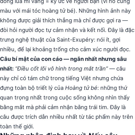
đồng lúa mì vàng = ký ức về người bạn (vì nó cùng
màu với mái tóc hoàng tử bé). Những hình ảnh này
không được giải thích thẳng mà chỉ được gợi ra —
đòi hỏi người đọc tự cảm nhận và kết nối. Đây là đặc
trưng nghệ thuật của Saint-Exupéry: nói ít, gợi
nhiều, để lại khoảng trống cho cảm xúc người đọc.
Câu bí mật của con cáo — ngắn nhất nhưng sâu
nhất:
“Điều cốt lõi vô hình trong mắt trần”
— câu
này chỉ có tám chữ trong tiếng Việt nhưng chứa
đựng toàn bộ triết lý của
Hoàng tử bé
: những thứ
quan trọng nhất trong cuộc sống không nhìn thấy
bằng mắt mà phải cảm nhận bằng trái tim. Đây là
câu được trích dẫn nhiều nhất từ tác phẩm này trên
toàn thế giới.