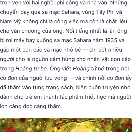
trọn vẹn với hai nghề: phi công và nhà văn. Những
chuyến bay qua sa mạc Sahara, vùng Tây Phi và
Nam Mỹ không chỉ là công việc mà còn là chất liệu
cho văn chương của ông. Nổi tiếng nhất là lần ông
bị rơi máy bay xuống sa mạc Sahara năm 1935 và
gặp một con cáo sa mạc nhỏ bé — chi tiết nhiều
người cho là nguồn cảm hứng cho nhân vật con cáo
trong
Hoàng tử bé
. Ông viết
Hoàng tử bé
trong nỗi
cô đơn của người lưu vong — và chính nỗi cô đơn ấy
đã thấm vào từng trang sách, biến cuốn truyện nhỏ
dành cho trẻ em thành tác phẩm triết học mà người
lớn càng đọc càng thấm.