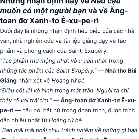
Những nhận định hay về
Nếu cậu
muốn có một người bạn
và về Ăng-
toan đơ Xanh-tơ Ê-xu-pe-ri
Dưới đây là những nhận định tiêu biểu của các nhà
văn, nhà nghiên cứu và tài liệu giảng dạy về tác
phẩm và phong cách của Saint-Exupéry.
“Tác phẩm thơ mộng nhất và u uẩn nhất trong
những tác phẩm của Saint Exupéry.”
—
Nhà thơ Bùi
Giáng
nhận xét về
Hoàng tử bé
“Điều cốt lõi vô hình trong mắt trần. Người ta chỉ
thấy rõ với trái tim.”
—
Ăng-toan đơ Xanh-tơ Ê-xu-
pe-ri
— câu nói bất hủ trong đoạn trích, được trích
dẫn nhiều nhất từ
Hoàng tử bé
“Bạn mãi mãi phải chịu trách nhiệm về những gì bạn