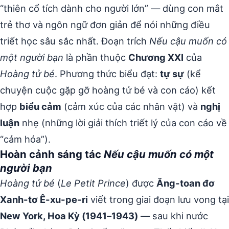
“thiên cổ tích dành cho người lớn” — dùng con mắt
trẻ thơ và ngôn ngữ đơn giản để nói những điều
triết học sâu sắc nhất. Đoạn trích
Nếu cậu muốn có
một người bạn
là phần thuộc
Chương XXI
của
Hoàng tử bé
. Phương thức biểu đạt:
tự sự
(kể
chuyện cuộc gặp gỡ hoàng tử bé và con cáo) kết
hợp
biểu cảm
(cảm xúc của các nhân vật) và
nghị
luận
nhẹ (những lời giải thích triết lý của con cáo về
“cảm hóa”).
Hoàn cảnh sáng tác
Nếu cậu muốn có một
người bạn
Hoàng tử bé
(
Le Petit Prince
) được
Ăng-toan đơ
Xanh-tơ Ê-xu-pe-ri
viết trong giai đoạn lưu vong tại
New York, Hoa Kỳ (1941–1943)
— sau khi nước