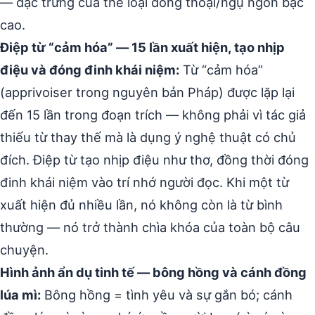
— đặc trưng của thể loại đồng thoại/ngụ ngôn bậc
cao.
Điệp từ “cảm hóa” — 15 lần xuất hiện, tạo nhịp
điệu và đóng đinh khái niệm:
Từ “cảm hóa”
(apprivoiser trong nguyên bản Pháp) được lặp lại
đến 15 lần trong đoạn trích — không phải vì tác giả
thiếu từ thay thế mà là dụng ý nghệ thuật có chủ
đích. Điệp từ tạo nhịp điệu như thơ, đồng thời đóng
đinh khái niệm vào trí nhớ người đọc. Khi một từ
xuất hiện đủ nhiều lần, nó không còn là từ bình
thường — nó trở thành chìa khóa của toàn bộ câu
chuyện.
Hình ảnh ẩn dụ tinh tế — bông hồng và cánh đồng
lúa mì:
Bông hồng = tình yêu và sự gắn bó; cánh