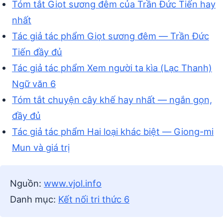
Tóm tắt Giọt sương đêm của Trần Đức Tiến hay
nhất
Tác giả tác phẩm Giọt sương đêm — Trần Đức
Tiến đầy đủ
Tác giả tác phẩm Xem người ta kìa (Lạc Thanh)
Ngữ văn 6
Tóm tắt chuyện cây khế hay nhất — ngắn gọn,
đầy đủ
Tác giả tác phẩm Hai loại khác biệt — Giong-mi
Mun và giá trị
Nguồn:
www.vjol.info
Danh mục:
Kết nối tri thức 6