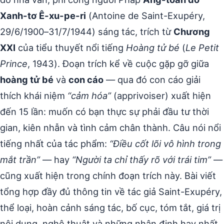
Xanh-tơ Ê-xu-pe-ri
(Antoine de Saint-Exupéry,
29/6/1900–31/7/1944) sáng tác, trích từ
Chương
XXI
của tiểu thuyết nổi tiếng
Hoàng tử bé
(
Le Petit
Prince
, 1943). Đoạn trích kể về cuộc gặp gỡ giữa
hoàng tử bé
và
con cáo
— qua đó con cáo giải
thích khái niệm
“cảm hóa”
(apprivoiser) xuất hiện
đến 15 lần: muốn có bạn thực sự phải đầu tư thời
gian, kiên nhẫn và tình cảm chân thành. Câu nói nổi
tiếng nhất của tác phẩm:
“Điều cốt lõi vô hình trong
mắt trần”
— hay
“Người ta chỉ thấy rõ với trái tim”
—
cũng xuất hiện trong chính đoạn trích này. Bài viết
tổng hợp đầy đủ thông tin về tác giả Saint-Exupéry,
thể loại, hoàn cảnh sáng tác, bố cục, tóm tắt, giá trị
nội dung, nghệ thuật và những nhận định hay nhất