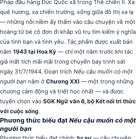
Pháp đầu hàng Đức Quốc xã trong Thế chiến II. Xa
quê hương, xa chiến trường, sống giữa đô thị xa lạ
— những nỗi niềm ấy thấm vào câu chuyện về một
hoàng tử bé cô đơn đi khắp vũ trụ tìm kiếm ý nghĩa
của tình bạn và tình yêu. Tác phẩm được xuất bản
năm
1943 tại Hoa Kỳ
— chỉ một năm trước khi tác
giả mất tích mãi mãi trong chuyến bay trinh sát
ngày 31/7/1944. Đoạn trích
Nếu cậu muốn có một
người bạn
nằm ở
Chương XXI
— một trong những
chương cảm động và triết học nhất — và được
tuyển chọn vào
SGK Ngữ văn 6, bộ Kết nối tri thức
với cuộc sống
.
Phương thức biểu đạt
Nếu cậu muốn có một
người bạn
Phương thức biểu đạt chính:
tự sự
— câu chuyện