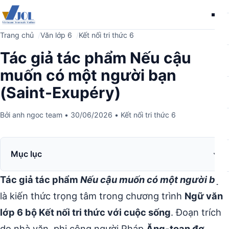
Me
Trang chủ
Văn lớp 6
Kết nối tri thức 6
Tác giả tác phẩm Nếu cậu
muốn có một người bạn
(Saint-Exupéry)
Bởi
anh ngoc team
•
30/06/2026
•
Kết nối tri thức 6
Mục lục
Tác giả tác phẩm
Nếu cậu muốn có một người bạn
là kiến thức trọng tâm trong chương trình
Ngữ văn
lớp 6 bộ Kết nối tri thức với cuộc sống
. Đoạn trích
do nhà văn, phi công người Pháp
Ăng-toan đơ