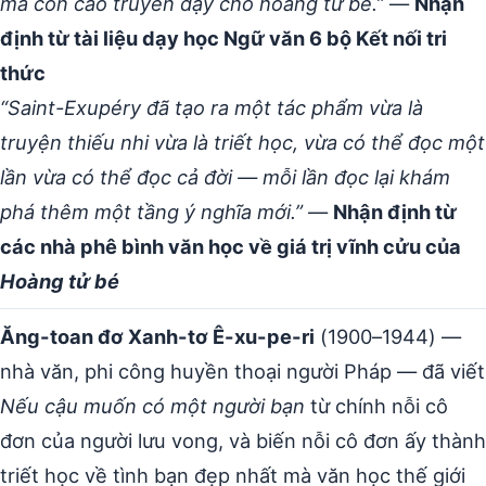
mà con cáo truyền dạy cho hoàng tử bé.”
—
Nhận
định từ tài liệu dạy học Ngữ văn 6 bộ Kết nối tri
thức
“Saint-Exupéry đã tạo ra một tác phẩm vừa là
truyện thiếu nhi vừa là triết học, vừa có thể đọc một
lần vừa có thể đọc cả đời — mỗi lần đọc lại khám
phá thêm một tầng ý nghĩa mới.”
—
Nhận định từ
các nhà phê bình văn học về giá trị vĩnh cửu của
Hoàng tử bé
Ăng-toan đơ Xanh-tơ Ê-xu-pe-ri
(1900–1944) —
nhà văn, phi công huyền thoại người Pháp — đã viết
Nếu cậu muốn có một người bạn
từ chính nỗi cô
đơn của người lưu vong, và biến nỗi cô đơn ấy thành
triết học về tình bạn đẹp nhất mà văn học thế giới