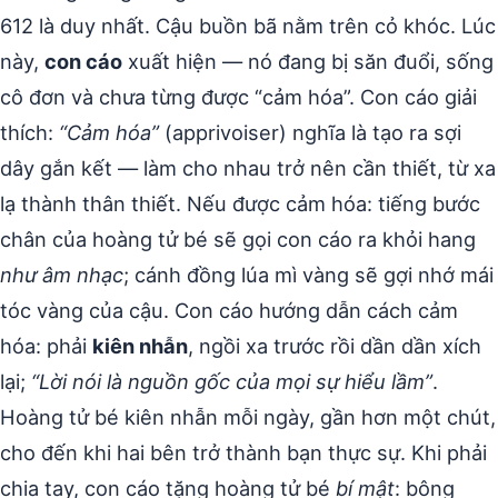
612 là duy nhất. Cậu buồn bã nằm trên cỏ khóc. Lúc
này,
con cáo
xuất hiện — nó đang bị săn đuổi, sống
cô đơn và chưa từng được “cảm hóa”. Con cáo giải
thích:
“Cảm hóa”
(apprivoiser) nghĩa là tạo ra sợi
dây gắn kết — làm cho nhau trở nên cần thiết, từ xa
lạ thành thân thiết. Nếu được cảm hóa: tiếng bước
chân của hoàng tử bé sẽ gọi con cáo ra khỏi hang
như âm nhạc
; cánh đồng lúa mì vàng sẽ gợi nhớ mái
tóc vàng của cậu. Con cáo hướng dẫn cách cảm
hóa: phải
kiên nhẫn
, ngồi xa trước rồi dần dần xích
lại;
“Lời nói là nguồn gốc của mọi sự hiểu lầm”
.
Hoàng tử bé kiên nhẫn mỗi ngày, gần hơn một chút,
cho đến khi hai bên trở thành bạn thực sự. Khi phải
chia tay, con cáo tặng hoàng tử bé
bí mật
: bông