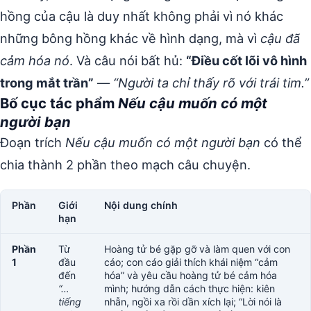
hồng của cậu là duy nhất không phải vì nó khác
những bông hồng khác về hình dạng, mà vì
cậu đã
cảm hóa nó
. Và câu nói bất hủ:
“Điều cốt lõi vô hình
trong mắt trần”
—
“Người ta chỉ thấy rõ với trái tim.”
Bố cục tác phẩm
Nếu cậu muốn có một
người bạn
Đoạn trích
Nếu cậu muốn có một người bạn
có thể
chia thành 2 phần theo mạch câu chuyện.
Phần
Giới
Nội dung chính
hạn
Phần
Từ
Hoàng tử bé gặp gỡ và làm quen với con
1
đầu
cáo; con cáo giải thích khái niệm “cảm
đến
hóa” và yêu cầu hoàng tử bé cảm hóa
“…
mình; hướng dẫn cách thực hiện: kiên
tiếng
nhẫn, ngồi xa rồi dần xích lại; “Lời nói là