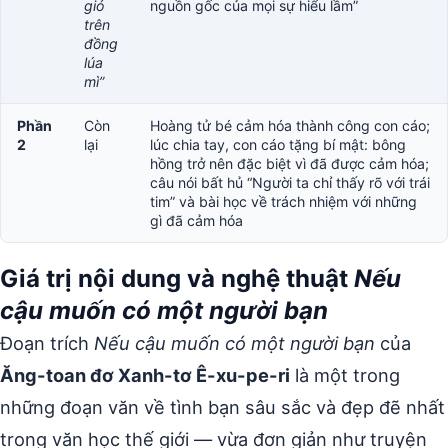
gió
nguồn gốc của mọi sự hiểu lầm”
trên
đồng
lúa
mì”
Phần
Còn
Hoàng tử bé cảm hóa thành công con cáo;
2
lại
lúc chia tay, con cáo tặng bí mật: bông
hồng trở nên đặc biệt vì đã được cảm hóa;
câu nói bất hủ “Người ta chỉ thấy rõ với trái
tim” và bài học về trách nhiệm với những
gì đã cảm hóa
Giá trị nội dung và nghệ thuật
Nếu
cậu muốn có một người bạn
Đoạn trích
Nếu cậu muốn có một người bạn
của
Ăng-toan đơ Xanh-tơ Ê-xu-pe-ri
là một trong
những đoạn văn về tình bạn sâu sắc và đẹp đẽ nhất
trong văn học thế giới — vừa đơn giản như truyện