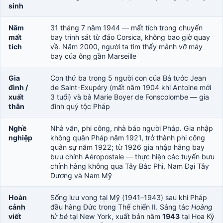
sinh
Năm
31 tháng 7 năm 1944 — mất tích trong chuyến
mất
bay trinh sát từ đảo Corsica, không bao giờ quay
tích
về. Năm 2000, người ta tìm thấy mảnh vỡ máy
bay của ông gần Marseille
Gia
Con thứ ba trong 5 người con của Bá tước Jean
đình /
de Saint-Exupéry (mất năm 1904 khi Antoine mới
xuất
3 tuổi) và bà Marie Boyer de Fonscolombe — gia
thân
đình quý tộc Pháp
Nghề
Nhà văn, phi công, nhà báo người Pháp. Gia nhập
nghiệp
không quân Pháp năm 1921, trở thành phi công
quân sự năm 1922; từ 1926 gia nhập hãng bay
bưu chính Aéropostale — thực hiện các tuyến bưu
chính hàng không qua Tây Bắc Phi, Nam Đại Tây
Dương và Nam Mỹ
Hoàn
Sống lưu vong tại Mỹ (1941–1943) sau khi Pháp
cảnh
đầu hàng Đức trong Thế chiến II. Sáng tác
Hoàng
viết
tử bé
tại New York, xuất bản năm
1943
tại Hoa Kỳ