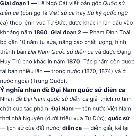
Giai đoạn 1
— Lê Ngô Cát viết bản gốc
Quốc sử
diễn ca
(còn gọi là
Việt sử ca
hay
Sử ký quốc ngữ
ca
) theo lệnh vua Tự Đức, được khắc in lần đầu vào
khoảng năm
1860
.
Giai đoạn 2
— Phạm Đình Toái
bỏ gần 10 năm tu sửa, nâng cao chất lượng, hình
thành bản
Đại Nam Quốc sử diễn ca
và được Đặng
Huy Trứ cho khắc in năm
1870
. Tác phẩm còn được
tái bản nhiều lần — trong nước (1870, 1874) và ở
nước ngoài (Trung Quốc).
Ý nghĩa nhan đề Đại Nam quốc sử diễn ca
Nhan đề
Đại Nam quốc sử diễn ca
giải thích rõ tính
chất của tác phẩm:
Đại Nam
— tên nước Việt Nam
thời nhà Nguyễn (dưới triều vua Tự Đức);
quốc sử
— lịch sử của đất nước;
diễn ca
— diễn giải, kể lại