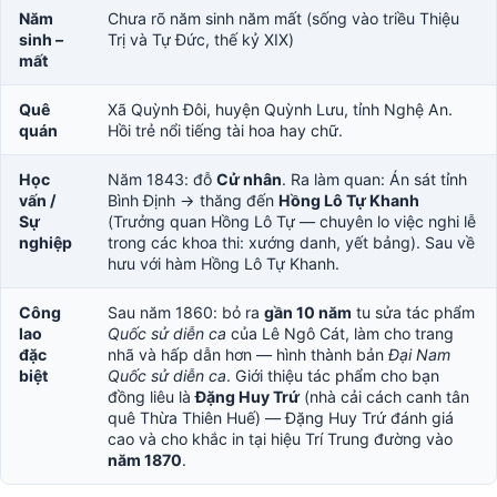
Năm
Chưa rõ năm sinh năm mất (sống vào triều Thiệu
sinh –
Trị và Tự Đức, thế kỷ XIX)
mất
Quê
Xã Quỳnh Đôi, huyện Quỳnh Lưu, tỉnh Nghệ An.
quán
Hồi trẻ nổi tiếng tài hoa hay chữ.
Học
Năm 1843: đỗ
Cử nhân
. Ra làm quan: Án sát tỉnh
vấn /
Bình Định → thăng đến
Hồng Lô Tự Khanh
Sự
(Trưởng quan Hồng Lô Tự — chuyên lo việc nghi lễ
nghiệp
trong các khoa thi: xướng danh, yết bảng). Sau về
hưu với hàm Hồng Lô Tự Khanh.
Công
Sau năm 1860: bỏ ra
gần 10 năm
tu sửa tác phẩm
lao
Quốc sử diễn ca
của Lê Ngô Cát, làm cho trang
đặc
nhã và hấp dẫn hơn — hình thành bản
Đại Nam
biệt
Quốc sử diễn ca
. Giới thiệu tác phẩm cho bạn
đồng liêu là
Đặng Huy Trứ
(nhà cải cách canh tân
quê Thừa Thiên Huế) — Đặng Huy Trứ đánh giá
cao và cho khắc in tại hiệu Trí Trung đường vào
năm 1870
.