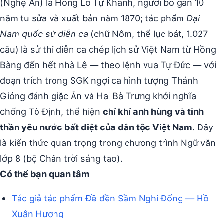
(Nghệ An) là Hồng Lô Tự Khanh, người bỏ gần 10
năm tu sửa và xuất bản năm 1870; tác phẩm
Đại
Nam quốc sử diễn ca
(chữ Nôm, thể lục bát, 1.027
câu) là sử thi diễn ca chép lịch sử Việt Nam từ Hồng
Bàng đến hết nhà Lê — theo lệnh vua Tự Đức — với
đoạn trích trong SGK ngợi ca hình tượng Thánh
Gióng đánh giặc Ân và Hai Bà Trưng khởi nghĩa
chống Tô Định, thể hiện
chí khí anh hùng và tinh
thần yêu nước bất diệt của dân tộc Việt Nam
. Đây
là kiến thức quan trọng trong chương trình Ngữ văn
lớp 8 (bộ Chân trời sáng tạo).
Có thể bạn quan tâm
Tác giả tác phẩm Đề đền Sầm Nghi Đống — Hồ
Xuân Hương