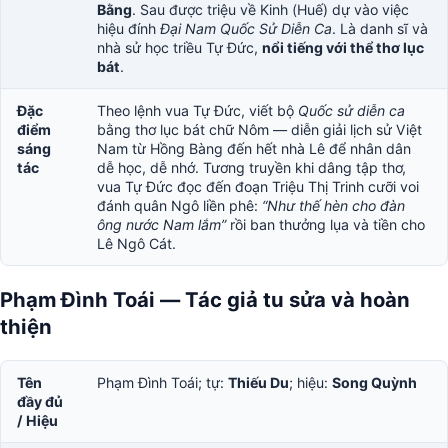
Bằng
. Sau được triệu về Kinh (Huế) dự vào việc
hiệu đính
Đại Nam Quốc Sử Diễn Ca
. Là danh sĩ và
nhà sử học triều Tự Đức,
nổi tiếng với thể thơ lục
bát
.
Đặc
Theo lệnh vua Tự Đức, viết bộ
Quốc sử diễn ca
điểm
bằng thơ lục bát chữ Nôm — diễn giải lịch sử Việt
sáng
Nam từ Hồng Bàng đến hết nhà Lê để nhân dân
tác
dễ học, dễ nhớ. Tương truyền khi dâng tập thơ,
vua Tự Đức đọc đến đoạn Triệu Thị Trinh cưỡi voi
đánh quân Ngô liền phê:
“Như thế hèn cho đàn
ông nước Nam lắm”
rồi ban thưởng lụa và tiền cho
Lê Ngô Cát.
Phạm Đình Toái — Tác giả tu sửa và hoàn
thiện
Tên
Phạm Đình Toái; tự:
Thiếu Du
; hiệu:
Song Quỳnh
đầy đủ
/ Hiệu