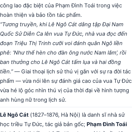
công lao đặc biệt của Phạm Đình Toái trong việc
hoàn thiện và bảo tồn tác phẩm.
“Tương truyền, khi Lê Ngô Cát dâng tập Đại Nam
Quốc Sử Diễn Ca lên vua Tự Đức, nhà vua đọc đến
đoạn Triệu Thị Trinh cưỡi voi đánh quân Ngô liền
phê: ‘Như thế hèn cho đàn ông nước Nam lắm’, rồi
ban thưởng cho Lê Ngô Cát tấm lụa và hai đồng
tiền.”
— Giai thoại lịch sử thú vị gắn với sự ra đời tác
phẩm — vừa nói lên sự đánh giá cao của vua Tự Đức
vừa hé lộ góc nhìn thú vị của thời đại về hình tượng
anh hùng nữ trong lịch sử.
Lê Ngô Cát
(1827–1876, Hà Nội) là danh sĩ nhà sử
học triều Tự Đức, tác giả bản gốc;
Phạm Đình Toái