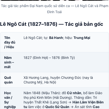
Tác giả tác phẩm Đại Nam quốc sử diễn ca — Lê Ngô Cát và Phạm
Đình Toái
Lê Ngô Cát (1827–1876) — Tác giả bản gốc
Tên
Lê Ngô Cát; tự:
Bá Hanh
; hiệu:
Trung Mại
đầy đủ
/ Hiệu
Năm
1827 (Đinh Hợi) – 1876 (Bính Tý)
sinh –
mất
Quê
Xã Hương Lang, huyện Chương Đức (nay là
quán
Chương Mỹ, Hà Nội)
Học
Năm 1848 (Mậu Thân): đỗ
Cử nhân
, bổ làm Giáo
vấn /
thọ phủ Kinh Môn (Hải Dương). Thăng dần: Tri
Sự
huyện Thất Khê (Lạng Sơn) →
Hàn Lâm Viện Biên
nghiệp
tu
làm việc ở
Quốc Sử Quán
→ Án sát tỉnh
Cao