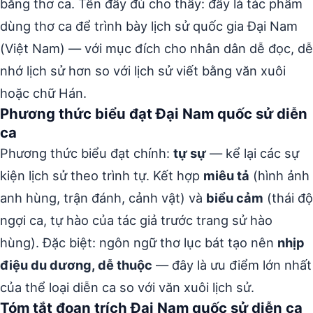
bằng thơ ca. Tên đầy đủ cho thấy: đây là tác phẩm
dùng thơ ca để trình bày lịch sử quốc gia Đại Nam
(Việt Nam) — với mục đích cho nhân dân dễ đọc, dễ
nhớ lịch sử hơn so với lịch sử viết bằng văn xuôi
hoặc chữ Hán.
Phương thức biểu đạt Đại Nam quốc sử diễn
ca
Phương thức biểu đạt chính:
tự sự
— kể lại các sự
kiện lịch sử theo trình tự. Kết hợp
miêu tả
(hình ảnh
anh hùng, trận đánh, cảnh vật) và
biểu cảm
(thái độ
ngợi ca, tự hào của tác giả trước trang sử hào
hùng). Đặc biệt: ngôn ngữ thơ lục bát tạo nên
nhịp
điệu du dương, dễ thuộc
— đây là ưu điểm lớn nhất
của thể loại diễn ca so với văn xuôi lịch sử.
Tóm tắt đoạn trích Đại Nam quốc sử diễn ca