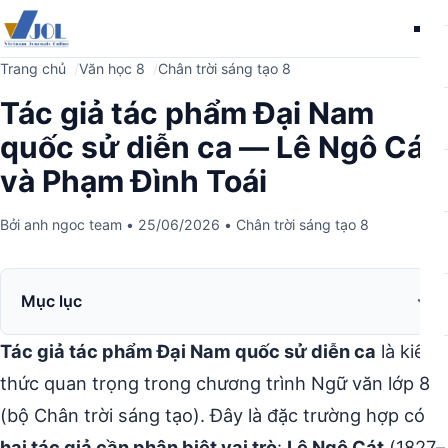
Me
Trang chủ
Văn học 8
Chân trời sáng tạo 8
Tác giả tác phẩm Đại Nam
quốc sử diễn ca — Lê Ngô Cát
và Phạm Đình Toái
Bởi
anh ngoc team
•
25/06/2026
•
Chân trời sáng tạo 8
Mục lục
Tác giả tác phẩm Đại Nam quốc sử diễn ca
là kiến
thức quan trọng trong chương trình Ngữ văn lớp 8
(bộ Chân trời sáng tạo). Đây là đặc trường hợp có
hai tác giả cần phân biệt vai trò
:
Lê Ngô Cát
(1827–