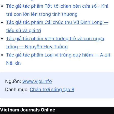
Tác giả tác phẩm Tốt-tô-chan bên cửa sổ - Khi
trẻ con lớn lên trong tình thương
Tác giả tác phẩm Cái chúc thư Vũ Đình Long —
tiểu sử và giá trị
Tác giả tác phẩm Viên tướng trẻ và con ngựa
trắng — Nguyễn Huy Tưởng
Tác giả tác phẩm Loại vi trùng quý hiếm — A-zit
Nê-xin
Nguồn:
www.vjol.info
Danh mục:
Chân trời sáng tạo 8
Vietnam Journals Online