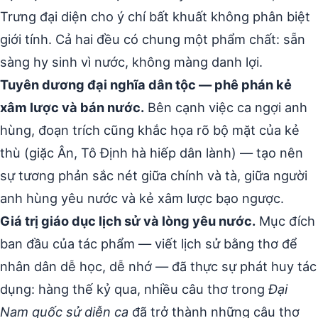
Trưng đại diện cho ý chí bất khuất không phân biệt
giới tính. Cả hai đều có chung một phẩm chất: sẵn
sàng hy sinh vì nước, không màng danh lợi.
Tuyên dương đại nghĩa dân tộc — phê phán kẻ
xâm lược và bán nước.
Bên cạnh việc ca ngợi anh
hùng, đoạn trích cũng khắc họa rõ bộ mặt của kẻ
thù (giặc Ân, Tô Định hà hiếp dân lành) — tạo nên
sự tương phản sắc nét giữa chính và tà, giữa người
anh hùng yêu nước và kẻ xâm lược bạo ngược.
Giá trị giáo dục lịch sử và lòng yêu nước.
Mục đích
ban đầu của tác phẩm — viết lịch sử bằng thơ để
nhân dân dễ học, dễ nhớ — đã thực sự phát huy tác
dụng: hàng thế kỷ qua, nhiều câu thơ trong
Đại
Nam quốc sử diễn ca
đã trở thành những câu thơ