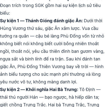
Đoạn trích trong SGK gồm hai sự kiện lịch sử tiêu
biểu:
Sự kiện 1 — Thánh Gióng đánh giặc Ân:
Dưới thời
Hùng Vương thứ sáu, giặc Ân xâm lược. Vua cầu
tướng ra quân — cậu bé làng Phù Đổng vốn từ nhỏ
không biết nói không biết cười bỗng nhiên thoắt
ngồi, thoắt nói, yêu cầu thiên đình ban gươm vàng,
ngựa sắt và binh lính để ra trận. Sau khi đánh tan
giặc Ân, Phù Đổng Thiên Vương bay về trời — hình
ảnh biểu tượng cho sức mạnh phi thường và lòng
yêu nước vô tư, không màng danh lợi.
Sự kiện 2 — Khởi nghĩa Hai Bà Trưng:
Tô Định —
thái thú người Hán — bạo ngược, hà hiếp dân ta;
giết chồng Trưng Trắc. Hai bà Trưng Trắc, Trưng