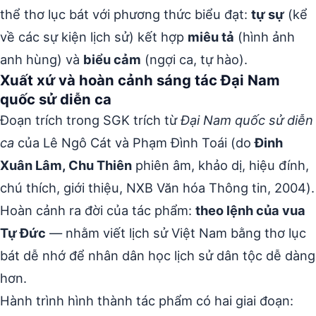
thể thơ lục bát với phương thức biểu đạt:
tự sự
(kể
về các sự kiện lịch sử) kết hợp
miêu tả
(hình ảnh
anh hùng) và
biểu cảm
(ngợi ca, tự hào).
Xuất xứ và hoàn cảnh sáng tác Đại Nam
quốc sử diễn ca
Đoạn trích trong SGK trích từ
Đại Nam quốc sử diễn
ca
của Lê Ngô Cát và Phạm Đình Toái (do
Đinh
Xuân Lâm, Chu Thiên
phiên âm, khảo dị, hiệu đính,
chú thích, giới thiệu, NXB Văn hóa Thông tin, 2004).
Hoàn cảnh ra đời của tác phẩm:
theo lệnh của vua
Tự Đức
— nhằm viết lịch sử Việt Nam bằng thơ lục
bát dễ nhớ để nhân dân học lịch sử dân tộc dễ dàng
hơn.
Hành trình hình thành tác phẩm có hai giai đoạn: