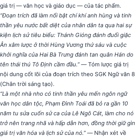
giá trị — văn học và giáo dục — của tác phẩm.
“Đoạn trích đã làm nổi bật chí khí anh hùng và tinh
thần yêu nước bất diệt của nhân dân ta qua hai sự
kiện lịch sử tiêu biểu: Thánh Gióng đánh đuổi giặc
Ân xâm lược ở thời Hùng Vương thứ sáu và cuộc
khởi nghĩa của Hai Bà Trưng đánh tan quân Hán do
tên thái thú Tô Định cầm đầu.”
— Tóm lược giá trị
nội dung cốt lõi của đoạn trích theo SGK Ngữ văn 8
(Chân trời sáng tạo).
“Là một nhà nho có tinh thần yêu mến ngôn ngữ
văn học dân tộc, Phạm Đình Toái đã bỏ ra gần 10
năm tu sửa cuốn sử ca của Lê Ngô Cát, làm cho nó
trở nên trang nhã và hấp dẫn hơn, đồng thời giữ gìn
giá trị văn hóa và lịch sử của nó.”
— Nhận xét về