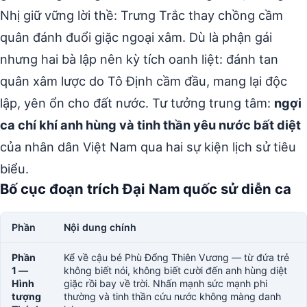
Nhị giữ vững lời thề: Trưng Trắc thay chồng cầm
quân đánh đuổi giặc ngoại xâm. Dù là phận gái
nhưng hai bà lập nên kỳ tích oanh liệt: đánh tan
quân xâm lược do Tô Định cầm đầu, mang lại độc
lập, yên ổn cho đất nước. Tư tưởng trung tâm:
ngợi
ca chí khí anh hùng và tinh thần yêu nước bất diệt
của nhân dân Việt Nam qua hai sự kiện lịch sử tiêu
biểu.
Bố cục đoạn trích Đại Nam quốc sử diễn ca
Phần
Nội dung chính
Phần
Kể về cậu bé Phù Đổng Thiên Vương — từ đứa trẻ
1 —
không biết nói, không biết cười đến anh hùng diệt
Hình
giặc rồi bay về trời. Nhấn mạnh sức mạnh phi
tượng
thường và tinh thần cứu nước không màng danh