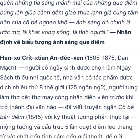
quên những tia sáng mảnh mai của những que diêm
bừng lên giữa cảnh đêm giao thừa lạnh giá cùng tâm
hồn của cô bé nghèo khổ — ánh sáng đó chính là
ước mơ, là khát vọng sống, là tình người.”
—
Nhận
định về biểu tượng ánh sáng que diêm
Han-xơ Crít-xtian An-đéc-xen
(1805–1875, Đan
Mạch) — người có ngày sinh được chọn làm Ngày
Sách thiếu nhi quốc tế, nhà văn có tác phẩm được
dịch nhiều thứ 8 thế giới (125 ngôn ngữ), người từng
làm thợ dệt thợ may công nhân diễn viên trước khi
trở thành đại văn hào — đã viết truyện ngắn
Cô bé
bán diêm
(1845) với kỹ thuật tương phản thực tại —
mộng tưởng và cấu trúc 5 lần quẹt diêm leo thang
từ vật chất đến tình cảm đến giải thoát, để gửi