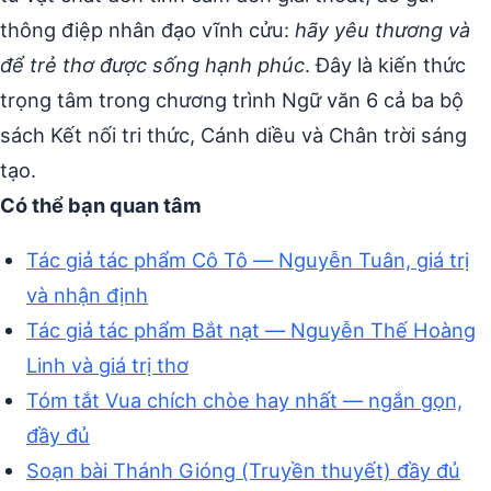
thông điệp nhân đạo vĩnh cửu:
hãy yêu thương và
để trẻ thơ được sống hạnh phúc
. Đây là kiến thức
trọng tâm trong chương trình Ngữ văn 6 cả ba bộ
sách Kết nối tri thức, Cánh diều và Chân trời sáng
tạo.
Có thể bạn quan tâm
Tác giả tác phẩm Cô Tô — Nguyễn Tuân, giá trị
và nhận định
Tác giả tác phẩm Bắt nạt — Nguyễn Thế Hoàng
Linh và giá trị thơ
Tóm tắt Vua chích chòe hay nhất — ngắn gọn,
đầy đủ
Soạn bài Thánh Gióng (Truyền thuyết) đầy đủ