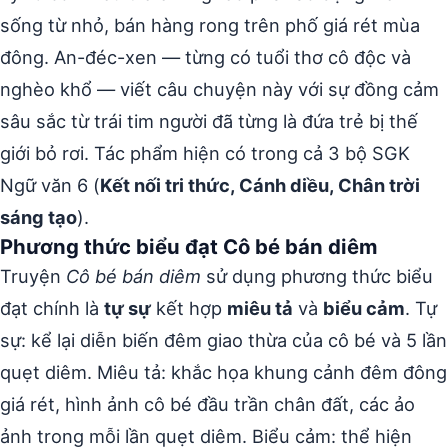
sống từ nhỏ, bán hàng rong trên phố giá rét mùa
đông. An-đéc-xen — từng có tuổi thơ cô độc và
nghèo khổ — viết câu chuyện này với sự đồng cảm
sâu sắc từ trái tim người đã từng là đứa trẻ bị thế
giới bỏ rơi. Tác phẩm hiện có trong cả 3 bộ SGK
Ngữ văn 6 (
Kết nối tri thức, Cánh diều, Chân trời
sáng tạo
).
Phương thức biểu đạt Cô bé bán diêm
Truyện
Cô bé bán diêm
sử dụng phương thức biểu
đạt chính là
tự sự
kết hợp
miêu tả
và
biểu cảm
. Tự
sự: kể lại diễn biến đêm giao thừa của cô bé và 5 lần
quẹt diêm. Miêu tả: khắc họa khung cảnh đêm đông
giá rét, hình ảnh cô bé đầu trần chân đất, các ảo
ảnh trong mỗi lần quẹt diêm. Biểu cảm: thể hiện