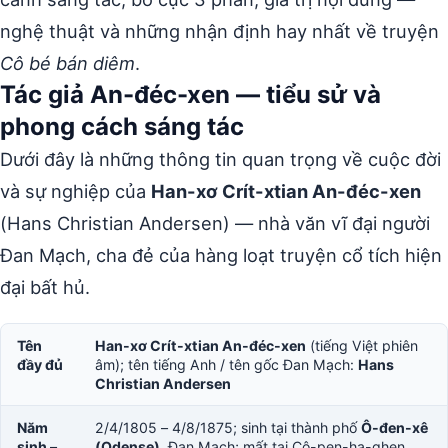
nghệ thuật và những nhận định hay nhất về truyện
Cô bé bán diêm
.
Tác giả An-đéc-xen — tiểu sử và
phong cách sáng tác
Dưới đây là những thông tin quan trọng về cuộc đời
và sự nghiệp của
Han-xơ Crít-xtian An-đéc-xen
(Hans Christian Andersen) — nhà văn vĩ đại người
Đan Mạch, cha đẻ của hàng loạt truyện cổ tích hiện
đại bất hủ.
Tên
Han-xơ Crít-xtian An-đéc-xen
(tiếng Việt phiên
đầy đủ
âm); tên tiếng Anh / tên gốc Đan Mạch:
Hans
Christian Andersen
Năm
2/4/1805 – 4/8/1875; sinh tại thành phố
Ô-đen-xê
sinh –
(Odense)
, Đan Mạch; mất tại Cô-pen-ha-ghen,