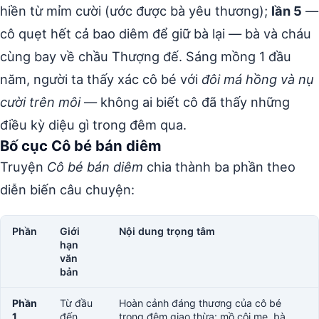
hiền từ mỉm cười (ước được bà yêu thương);
lần 5
—
cô quẹt hết cả bao diêm để giữ bà lại — bà và cháu
cùng bay về chầu Thượng đế. Sáng mồng 1 đầu
năm, người ta thấy xác cô bé với
đôi má hồng và nụ
cười trên môi
— không ai biết cô đã thấy những
điều kỳ diệu gì trong đêm qua.
Bố cục Cô bé bán diêm
Truyện
Cô bé bán diêm
chia thành ba phần theo
diễn biến câu chuyện:
Phần
Giới
Nội dung trọng tâm
hạn
văn
bản
Phần
Từ đầu
Hoàn cảnh đáng thương của cô bé
1
đến
trong đêm giao thừa: mồ côi mẹ, bà