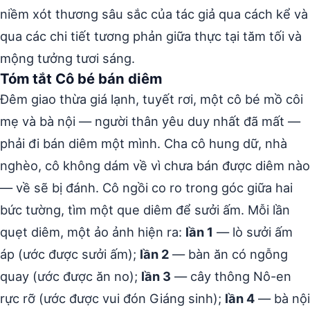
niềm xót thương sâu sắc của tác giả qua cách kể và
qua các chi tiết tương phản giữa thực tại tăm tối và
mộng tưởng tươi sáng.
Tóm tắt Cô bé bán diêm
Đêm giao thừa giá lạnh, tuyết rơi, một cô bé mồ côi
mẹ và bà nội — người thân yêu duy nhất đã mất —
phải đi bán diêm một mình. Cha cô hung dữ, nhà
nghèo, cô không dám về vì chưa bán được diêm nào
— về sẽ bị đánh. Cô ngồi co ro trong góc giữa hai
bức tường, tìm một que diêm để sưởi ấm. Mỗi lần
quẹt diêm, một ảo ảnh hiện ra:
lần 1
— lò sưởi ấm
áp (ước được sưởi ấm);
lần 2
— bàn ăn có ngỗng
quay (ước được ăn no);
lần 3
— cây thông Nô-en
rực rỡ (ước được vui đón Giáng sinh);
lần 4
— bà nội