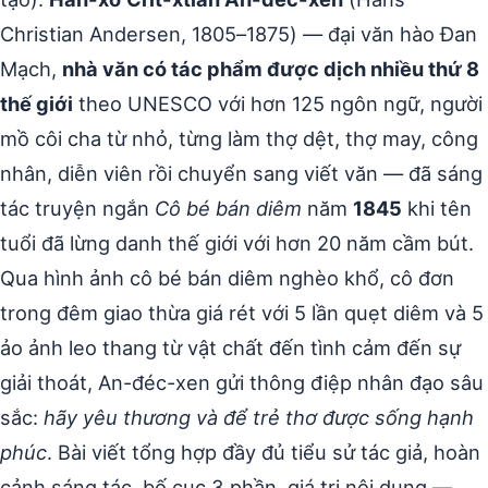
Christian Andersen, 1805–1875) — đại văn hào Đan
Mạch,
nhà văn có tác phẩm được dịch nhiều thứ 8
thế giới
theo UNESCO với hơn 125 ngôn ngữ, người
mồ côi cha từ nhỏ, từng làm thợ dệt, thợ may, công
nhân, diễn viên rồi chuyển sang viết văn — đã sáng
tác truyện ngắn
Cô bé bán diêm
năm
1845
khi tên
tuổi đã lừng danh thế giới với hơn 20 năm cầm bút.
Qua hình ảnh cô bé bán diêm nghèo khổ, cô đơn
trong đêm giao thừa giá rét với 5 lần quẹt diêm và 5
ảo ảnh leo thang từ vật chất đến tình cảm đến sự
giải thoát, An-đéc-xen gửi thông điệp nhân đạo sâu
sắc:
hãy yêu thương và để trẻ thơ được sống hạnh
phúc
. Bài viết tổng hợp đầy đủ tiểu sử tác giả, hoàn
cảnh sáng tác, bố cục 3 phần, giá trị nội dung —