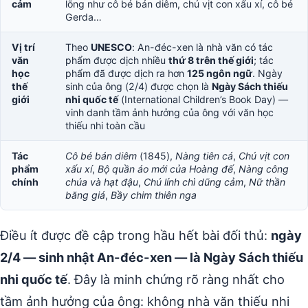
cảm
lõng như cô bé bán diêm, chú vịt con xấu xí, cô bé
Gerda…
Vị trí
Theo
UNESCO
: An-đéc-xen là nhà văn có tác
văn
phẩm được dịch nhiều
thứ 8 trên thế giới
; tác
học
phẩm đã được dịch ra hơn
125 ngôn ngữ
. Ngày
thế
sinh của ông (2/4) được chọn là
Ngày Sách thiếu
giới
nhi quốc tế
(International Children’s Book Day) —
vinh danh tầm ảnh hưởng của ông với văn học
thiếu nhi toàn cầu
Tác
Cô bé bán diêm
(1845),
Nàng tiên cá
,
Chú vịt con
phẩm
xấu xí
,
Bộ quần áo mới của Hoàng đế
,
Nàng công
chính
chúa và hạt đậu
,
Chú lính chì dũng cảm
,
Nữ thần
băng giá
,
Bầy chim thiên nga
Điều ít được đề cập trong hầu hết bài đối thủ:
ngày
2/4 — sinh nhật An-đéc-xen — là Ngày Sách thiếu
nhi quốc tế
. Đây là minh chứng rõ ràng nhất cho
tầm ảnh hưởng của ông: không nhà văn thiếu nhi