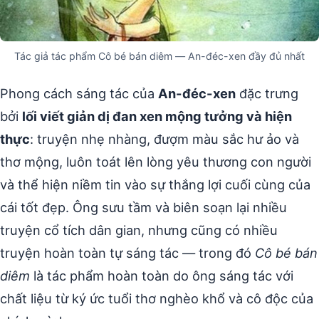
Tác giả tác phẩm Cô bé bán diêm — An-đéc-xen đầy đủ nhất
Phong cách sáng tác của
An-đéc-xen
đặc trưng
bởi
lối viết giản dị đan xen mộng tưởng và hiện
thực
: truyện nhẹ nhàng, đượm màu sắc hư ảo và
thơ mộng, luôn toát lên lòng yêu thương con người
và thể hiện niềm tin vào sự thắng lợi cuối cùng của
cái tốt đẹp. Ông sưu tầm và biên soạn lại nhiều
truyện cổ tích dân gian, nhưng cũng có nhiều
truyện hoàn toàn tự sáng tác — trong đó
Cô bé bán
diêm
là tác phẩm hoàn toàn do ông sáng tác với
chất liệu từ ký ức tuổi thơ nghèo khổ và cô độc của