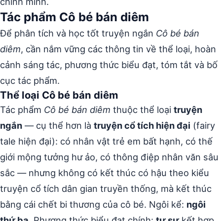
chính mình.
Tác phẩm Cô bé bán diêm
Để phân tích và học tốt truyện ngắn
Cô bé bán
diêm
, cần nắm vững các thông tin về thể loại, hoàn
cảnh sáng tác, phương thức biểu đạt, tóm tắt và bố
cục tác phẩm.
Thể loại Cô bé bán diêm
Tác phẩm
Cô bé bán diêm
thuộc thể loại
truyện
ngắn
— cụ thể hơn là
truyện cổ tích hiện đại
(fairy
tale hiện đại): có nhân vật trẻ em bất hạnh, có thế
giới mộng tưởng hư ảo, có thông điệp nhân văn sâu
sắc — nhưng không có kết thúc có hậu theo kiểu
truyện cổ tích dân gian truyền thống, mà kết thúc
bằng cái chết bi thương của cô bé. Ngôi kể:
ngôi
thứ ba
. Phương thức biểu đạt chính:
tự sự
kết hợp