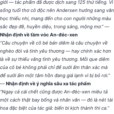
giới — tác phẩm đã được dịch sang 125 thứ tiếng. Vì
sống tuổi thơ cô độc nên Andersen hướng sang văn
học thiếu nhi, mang đến cho con người những màu
sắc đẹp đẽ, huyền diệu, trong sáng, mộng mơ.”
—
Nhận định về tầm vóc An-đéc-xen
“Câu chuyện về cô bé bán diêm là câu chuyện về
nghèo đói và tình yêu thương — hay chính xác hơn
là về sự thiếu vắng tình yêu thương. Mỗi que diêm
của cô bé không phải chỉ để sưởi ấm thân xác mà
để sưởi ấm một tâm hồn đang giá lạnh vì bị bỏ rơi.”
—
Nhận định về ý nghĩa sâu xa tác phẩm
“Ngay cả cái chết cũng được An-đéc-xen miêu tả
một cách thật bay bổng và nhân văn — đó là nét tài
hoa đặc biệt của tác giả: biến bi kịch thành thi ca.”