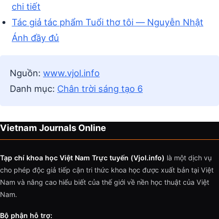
chi tiết
Tác giả tác phẩm Tuổi thơ tôi — Nguyễn Nhật
Ánh đầy đủ
Nguồn:
www.vjol.info
Danh mục:
Chân trời sáng tạo 6
Vietnam Journals Online
Tạp chí khoa học Việt Nam Trực tuyến (Vjol.info)
là một dịch vụ
cho phép độc giả tiếp cận tri thức khoa học được xuất bản tại Việt
Nam và nâng cao hiểu biết của thế giới về nền học thuật của Việt
Nam.
Bộ phận hỗ trợ: