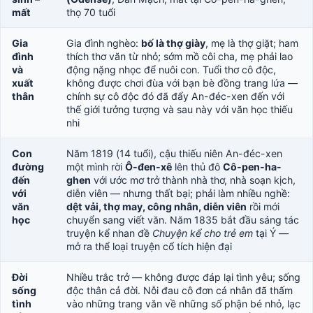
mất
thọ 70 tuổi
Gia
Gia đình nghèo:
bố là thợ giày
, mẹ là thợ giặt; ham
đình
thích thơ văn từ nhỏ; sớm mồ côi cha, mẹ phải lao
và
động nặng nhọc để nuôi con. Tuổi thơ cô độc,
xuất
không được chơi đùa với bạn bè đồng trang lứa —
thân
chính sự cô độc đó đã đẩy An-đéc-xen đến với
thế giới tưởng tượng và sau này với văn học thiếu
nhi
Con
Năm 1819 (14 tuổi), cậu thiếu niên An-đéc-xen
đường
một mình rời
Ô-đen-xê
lên thủ đô
Cô-pen-ha-
đến
ghen
với ước mơ trở thành nhà thơ, nhà soạn kịch,
với
diễn viên — nhưng thất bại; phải làm nhiều nghề:
văn
dệt vải, thợ may, công nhân, diễn viên
rồi mới
học
chuyển sang viết văn. Năm 1835 bắt đầu sáng tác
truyện kể nhan đề
Chuyện kể cho trẻ em
tại Ý —
mở ra thể loại truyện cổ tích hiện đại
Đời
Nhiều trắc trở — không được đáp lại tình yêu; sống
sống
độc thân cả đời. Nỗi đau cô đơn cá nhân đã thấm
tình
vào những trang văn về những số phận bé nhỏ, lạc