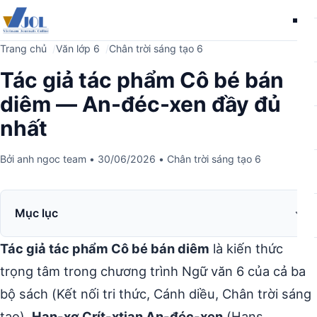
Me
Trang chủ
Văn lớp 6
Chân trời sáng tạo 6
Tác giả tác phẩm Cô bé bán
diêm — An-đéc-xen đầy đủ
nhất
Bởi
anh ngoc team
•
30/06/2026
•
Chân trời sáng tạo 6
Mục lục
Tác giả tác phẩm Cô bé bán diêm
là kiến thức
trọng tâm trong chương trình Ngữ văn 6 của cả ba
bộ sách (Kết nối tri thức, Cánh diều, Chân trời sáng
tạo).
Han-xơ Crít-xtian An-đéc-xen
(Hans