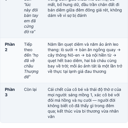
“lúc
mất, bố hung dữ, đầu trần chân đất đi
này đôi
bán diêm giữa đêm đông giá rét, không
bàn tay
dám về vì sợ bị đánh
em đã
cứng
đờ ra”
Phần
Tiếp
Năm lần quẹt diêm và năm ảo ảnh leo
2
theo
thang: lò sưởi → bàn ăn ngỗng quay →
đến
“họ
cây thông Nô-en → bà nội hiền từ →
đã về
quẹt hết bao diêm, hai bà cháu cùng
chầu
bay về trời; mỗi ảo ảnh tắt là một lần trở
Thượng
về thực tại lạnh giá đau thương
đế”
Phần
Còn lại
Cái chết của cô bé và thái độ thờ ơ của
3
mọi người: sáng mồng 1, xác cô bé với
đôi má hồng và nụ cười — người đời
không biết cô đã thấy gì trong đêm
qua; kết thúc vừa bi thương vừa nhân
văn