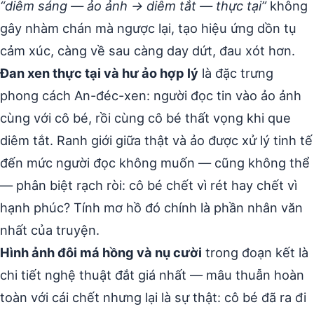
“diêm sáng — ảo ảnh → diêm tắt — thực tại”
không
gây nhàm chán mà ngược lại, tạo hiệu ứng dồn tụ
cảm xúc, càng về sau càng day dứt, đau xót hơn.
Đan xen thực tại và hư ảo hợp lý
là đặc trưng
phong cách An-đéc-xen: người đọc tin vào ảo ảnh
cùng với cô bé, rồi cùng cô bé thất vọng khi que
diêm tắt. Ranh giới giữa thật và ảo được xử lý tinh tế
đến mức người đọc không muốn — cũng không thể
— phân biệt rạch ròi: cô bé chết vì rét hay chết vì
hạnh phúc? Tính mơ hồ đó chính là phần nhân văn
nhất của truyện.
Hình ảnh đôi má hồng và nụ cười
trong đoạn kết là
chi tiết nghệ thuật đắt giá nhất — mâu thuẫn hoàn
toàn với cái chết nhưng lại là sự thật: cô bé đã ra đi