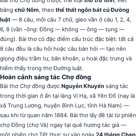
bằng
chữ Nôm
, theo
thể thất ngôn bát cú Đường
luật
— 8 câu, mỗi câu 7 chữ, gieo vần ở câu 1, 2, 4,
6, 8 (vần
-ông
: Đồng — không — ông — tung —
đùng). Bài thơ có đặc điểm cấu trúc đặc biệt: tất cả
8 câu đều là câu hỏi hoặc câu bán hỏi — tạo nên
giọng điệu trầm tư, băn khoăn, u hoài đặc trưng và
hiếm thấy trong thơ Đường luật.
Hoàn cảnh sáng tác Chợ đồng
Bài thơ
Chợ đồng
được
Nguyễn Khuyến
sáng tác
trong thời gian ở ẩn tại làng Vị Hạ, xã Yên Đổ (nay là
xã Trung Lương, huyện Bình Lục, tỉnh Hà Nam) —
sau khi từ quan năm 1884. Bài thơ lấy đề tài từ phiên
chợ Đồng (chợ Và) ngay tại quê hương tác giả —
một phiên chợ Tết thực sự vào ngày
24 tháng Chạp