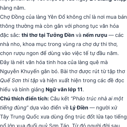
hàng năm.
Chợ Đồng của làng Yên Đổ không chỉ là nơi mua bán
thông thường mà còn gắn với phong tục văn hóa
đặc sắc:
thi thơ tại Tưởng Đền
và
nếm rượu
— các
nhà nho, khoa mục trong vùng ra chợ dự thi thơ,
chọn rượu ngon để dùng vào việc tế tự đầu năm.
Đây là nét văn hóa tinh hoa của làng quê mà
Nguyễn Khuyến gắn bó. Bài thơ được rút từ tập thơ
Quế Sơn thi tập
và hiện xuất hiện trong các đề đọc
hiểu và bình giảng
Ngữ văn lớp 11
.
Chú thích điển tích:
Câu kết
“Pháo trúc nhà ai một
tiếng đùng”
dựa vào điển về
Lý Điền
— người xứ
Tây Trung Quốc xưa dùng ống trúc đốt lửa tạo tiếng
nổ lớn xua đuổi quỷ Sơn Táo. Từ đó người đời sau