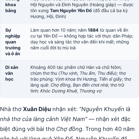
khoa
Hội Nguyên và Đình Nguyên (Hoàng giáp) — được
bảng
tôn xưng
Tam Nguyên Yên Đổ
(đỗ đầu cả ba kỳ
Hương, Hội, Đình)
Sự
Làm quan hơn 10 năm; năm
1884
từ quan về ẩn
nghiệp
cư tại Yên Đổ — không hợp tác với thực dân Pháp;
quan
dạy học và sáng tác thơ văn đến khi mất; những
trường
năm cuối đời bị mù loà
và ở ẩn
Di sản
Khoảng 400 tác phẩm chữ Hán và chữ Nôm;
văn
chùm thơ thu (
Thu vịnh, Thu ẩm, Thu điếu
); thơ
học
trào phúng:
Vịnh khoa thi Hương, Tiến sĩ giấy
; thơ
làng quê:
Chợ đồng, Bạn đến chơi nhà
; thơ trữ
tình:
Khóc Dương Khuê, Thương vợ
Nhà thơ
Xuân Diệu
nhận xét:
“Nguyễn Khuyến là
nhà thơ của làng cảnh Việt Nam”
— nhận xét đặc
biệt đúng với bài thơ
Chợ đồng
. Trong hơn 40 năm
gắn bó với làng quê Yên Đổ, Nguyễn Khuyến đã