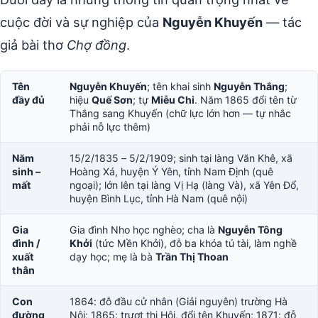
cuộc đời và sự nghiệp của
Nguyễn Khuyến
— tác
giả bài thơ
Chợ đồng
.
Tên
Nguyễn Khuyến
; tên khai sinh
Nguyễn Thắng
;
đầy đủ
hiệu
Quế Sơn
; tự
Miễu Chi
. Năm 1865 đổi tên từ
Thắng sang Khuyến (chữ lực lớn hơn — tự nhắc
phải nỗ lực thêm)
Năm
15/2/1835 – 5/2/1909; sinh tại làng Văn Khê, xã
sinh –
Hoàng Xá, huyện Ý Yên, tỉnh Nam Định (quê
mất
ngoại); lớn lên tại làng Vị Hạ (làng Và), xã Yên Đổ,
huyện Bình Lục, tỉnh Hà Nam (quê nội)
Gia
Gia đình Nho học nghèo; cha là
Nguyễn Tông
đình /
Khởi
(tức Mền Khởi), đỗ ba khóa tú tài, làm nghề
xuất
dạy học; mẹ là bà
Trần Thị Thoan
thân
Con
1864: đỗ đầu cử nhân (Giải nguyên) trường Hà
đường
Nội; 1865: trượt thi Hội, đổi tên Khuyến; 1871: đỗ