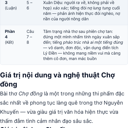
3
5 –
Xuân Diệu: người
ra về
, không phải về
(Luận)
6
họp)
xáo xác
; tiếng đòi nợ
lung tung
cuối
năm — phản ánh hiện thực đói nghèo, nợ
nần của người nông dân
Phần
Câu
Tâm trạng nhà thơ sau phiên chợ tan:
4
7 –
đứng một mình nhẩm tính ngày xuân sắp
(Kết)
8
đến; tiếng
pháo trúc nhà ai một tiếng đùng
— vô danh, đơn độc, vận dụng điển tích
Lý Điền — không mang niềm vui mà càng
thêm cô đơn, man mác buồn
Giá trị nội dung và nghệ thuật Chợ
đồng
Bài thơ
Chợ đồng
là một trong những thi phẩm đặc
sắc nhất về phong tục làng quê trong thơ Nguyễn
Khuyến — vừa giàu giá trị văn hóa hiện thực vừa
thấm đẫm tình cảm nhân đạo sâu sắc.