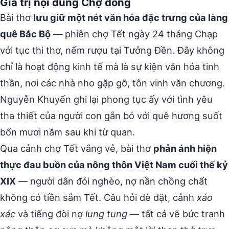
Giá trị nội dung Chợ đồng
Bài thơ
lưu giữ một nét văn hóa đặc trưng của làng
quê Bắc Bộ
— phiên chợ Tết ngày 24 tháng Chạp
với tục thi thơ, nếm rượu tại Tưởng Đền. Đây không
chỉ là hoạt động kinh tế mà là sự kiện văn hóa tinh
thần, nơi các nhà nho gặp gỡ, tôn vinh văn chương.
Nguyễn Khuyến ghi lại phong tục ấy với tình yêu
tha thiết của người con gắn bó với quê hương suốt
bốn mươi năm sau khi từ quan.
Qua cảnh chợ Tết vắng vẻ, bài thơ
phản ánh hiện
thực đau buồn của nông thôn Việt Nam cuối thế kỷ
XIX
— người dân đói nghèo, nợ nần chồng chất
không có tiền sắm Tết. Câu hỏi dè dặt, cảnh
xáo
xác
và tiếng đòi nợ
lung tung
— tất cả vẽ bức tranh