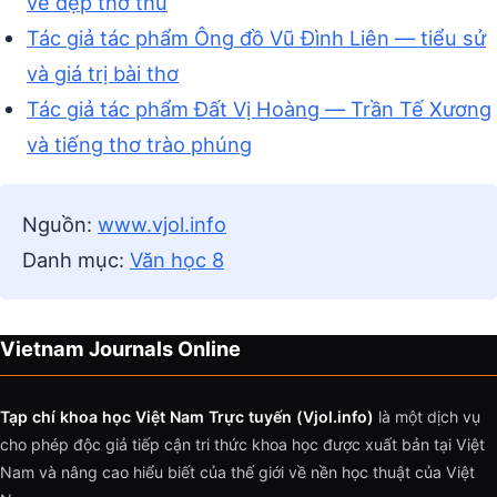
vẻ đẹp thơ thu
Tác giả tác phẩm Ông đồ Vũ Đình Liên — tiểu sử
và giá trị bài thơ
Tác giả tác phẩm Đất Vị Hoàng — Trần Tế Xương
và tiếng thơ trào phúng
Nguồn:
www.vjol.info
Danh mục:
Văn học 8
Vietnam Journals Online
Tạp chí khoa học Việt Nam Trực tuyến (Vjol.info)
là một dịch vụ
cho phép độc giả tiếp cận tri thức khoa học được xuất bản tại Việt
Nam và nâng cao hiểu biết của thế giới về nền học thuật của Việt