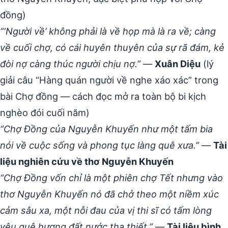
đồng)
“‘Người về’ không phải là về họp mà là ra về; càng
về cuối chợ, có cái huyên thuyên của sự rã đám, kẻ
đòi nợ càng thúc người chịu nợ.”
—
Xuân Diệu
(lý
giải câu “Hàng quán người về nghe xáo xác” trong
bài Chợ đồng — cách đọc mở ra toàn bộ bi kịch
nghèo đói cuối năm)
“Chợ Đồng của Nguyễn Khuyến như một tấm bia
nói về cuộc sống và phong tục làng quê xưa.”
—
Tài
liệu nghiên cứu về thơ Nguyễn Khuyến
“Chợ Đồng vốn chỉ là một phiên chợ Tết nhưng vào
thơ Nguyễn Khuyến nó đã chở theo một niềm xúc
cảm sâu xa, một nỗi đau của vị thi sĩ có tấm lòng
yêu quê hương đất nước tha thiết.”
—
Tài liệu bình