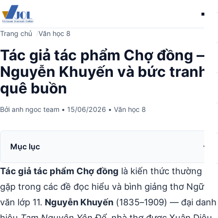
Me
Trang chủ
Văn học 8
Tác giả tác phẩm Chợ đồng —
Nguyễn Khuyến và bức tranh
quê buồn
Bởi
anh ngoc team
•
15/06/2026
•
Văn học 8
Mục lục
Tác giả tác phẩm Chợ đồng
là kiến thức thường
gặp trong các đề đọc hiểu và bình giảng thơ Ngữ
văn lớp 11.
Nguyễn Khuyến
(1835–1909) — đại danh
hiệu
Tam Nguyên Yên Đổ
, nhà thơ được Xuân Diệu