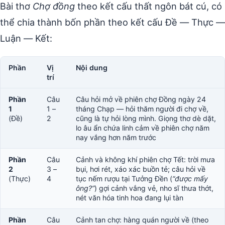
Bài thơ
Chợ đồng
theo kết cấu thất ngôn bát cú, có
thể chia thành bốn phần theo kết cấu Đề — Thực —
Luận — Kết:
Phần
Vị
Nội dung
trí
Phần
Câu
Câu hỏi mở về phiên chợ Đồng ngày 24
1
1 –
tháng Chạp — hỏi thăm người đi chợ về,
(Đề)
2
cũng là tự hỏi lòng mình. Giọng thơ dè dặt,
lo âu ẩn chứa linh cảm về phiên chợ năm
nay vắng hơn năm trước
Phần
Câu
Cảnh và không khí phiên chợ Tết: trời mưa
2
3 –
bụi, hơi rét, xáo xác buồn tẻ; câu hỏi về
(Thực)
4
tục nếm rượu tại Tưởng Đền (
“được mấy
ông?”
) gợi cảnh vắng vẻ, nho sĩ thưa thớt,
nét văn hóa tinh hoa đang lụi tàn
Phần
Câu
Cảnh tan chợ: hàng quán người về (theo