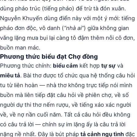
dùng pháo trúc (tiếng pháo) để trừ tà đón xuân.
Nguyễn Khuyến dùng điển này với một ý mới: tiếng
pháo đơn độc, vô danh (
“nhà ai”
) giữa không gian
vắng lặng mưa bụi lại càng tô đậm thêm nỗi cô đơn,
buồn man mác.
Phương thức biểu đạt Chợ đồng
Phương thức chính:
biểu cảm
kết hợp
tự sự
và
miêu tả
. Bài thơ được tổ chức qua hệ thống câu hỏi
tu từ liên hoàn — nhà thơ không trực tiếp nói mình
buồn mà liên tiếp đặt câu hỏi về phiên chợ, về số
người dự thi thơ nếm rượu, về tiếng xáo xác người
về, về nợ nần cuối năm. Tất cả câu hỏi đều không
có câu trả lời — chính sự im lặng ấy là câu trả lời
nặng nề nhất. Đây là bút pháp
tả cảnh ngụ tình
đặc