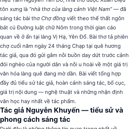
tôn xưng là
“nhà thơ của làng cảnh Việt Nam”
— đã
sáng tác bài thơ
Chợ đồng
viết theo thể thất ngôn
bát cú Đường luật chữ Nôm trong thời gian cáo
quan về ở ẩn tại làng Vị Hạ, Yên Đổ. Bài thơ tả phiên
chợ cuối năm ngày 24 tháng Chạp tại quê hương
tác giả, qua đó gửi gắm nỗi buồn day dứt trước cảnh
đói nghèo của người dân và nỗi u hoài về một giá trị
văn hóa làng quê đang mờ dần. Bài viết tổng hợp
đầy đủ tiểu sử tác giả, hoàn cảnh sáng tác, bố cục,
giá trị nội dung — nghệ thuật và những nhận định
văn học hay nhất về tác phẩm.
Tác giả Nguyễn Khuyến — tiểu sử và
phong cách sáng tác
Dưới đây là những thông tin quan trọng nhất về