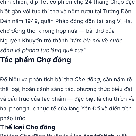
chín phiên, dịp Tết có phiên chợ 24 tháng Chạp đặc
biệt gắn với tục thi thơ và nếm rượu tại Tưởng Đền.
Đến năm 1949, quân Pháp đóng đồn tại làng Vị Hạ,
chợ Đồng thôi không họp nữa — bài thơ của
Nguyễn Khuyến trở thành
“tấm bia nói về cuộc
sống và phong tục làng quê xưa”
.
Tác phẩm Chợ đồng
Để hiểu và phân tích bài thơ
Chợ đồng
, cần nắm rõ
thể loại, hoàn cảnh sáng tác, phương thức biểu đạt
và cấu trúc của tác phẩm — đặc biệt là chú thích về
hai phong tục thực tế của làng Yên Đổ và điển tích
pháo trúc.
Thể loại Chợ đồng
Bài thơ
Chợ đồng
thuộc thể loại
thơ trữ tình
, viết