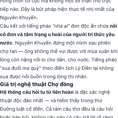
nông thôn cơ cực mà không một lời than thở trực
tiếp nào. Đây là bút pháp hiện thực tế nhị nhất của
Nguyễn Khuyến.
Câu kết với tiếng pháo
“nhà ai”
đơn độc ẩn chứa
nỗi
cô đơn và tâm trạng u hoài của người trí thức yêu
nước
. Nguyễn Khuyến đứng một mình sau phiên
chợ tan — ông không thể vui được với mùa xuân khi
lòng còn nặng nỗi lo cho dân, cho nước. Tiếng pháo
“xua đuổi ma quỷ” theo điển tích Lý Điền lại không
xua được nỗi buồn trong lòng thi nhân.
Giá trị nghệ thuật Chợ đồng
Hệ thống câu hỏi tu từ liên hoàn
là đặc sắc nghệ
thuật độc đáo nhất — và hiếm thấy trong thơ
Đường luật cổ điển. Cả tám câu thơ đều là câu hỏi
hoặc bán hỏi, không câu nào có câu trả lời rõ ràng.