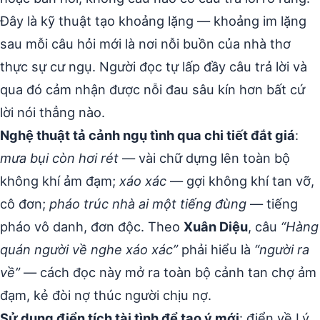
Đây là kỹ thuật tạo khoảng lặng — khoảng im lặng
sau mỗi câu hỏi mới là nơi nỗi buồn của nhà thơ
thực sự cư ngụ. Người đọc tự lấp đầy câu trả lời và
qua đó cảm nhận được nỗi đau sâu kín hơn bất cứ
lời nói thẳng nào.
Nghệ thuật tả cảnh ngụ tình qua chi tiết đắt giá
:
mưa bụi còn hơi rét
— vài chữ dựng lên toàn bộ
không khí ảm đạm;
xáo xác
— gợi không khí tan vỡ,
cô đơn;
pháo trúc nhà ai một tiếng đùng
— tiếng
pháo vô danh, đơn độc. Theo
Xuân Diệu
, câu
“Hàng
quán người về nghe xáo xác”
phải hiểu là
“người ra
về”
— cách đọc này mở ra toàn bộ cảnh tan chợ ảm
đạm, kẻ đòi nợ thúc người chịu nợ.
Sử dụng điển tích tài tình để tạo ý mới
: điển về Lý