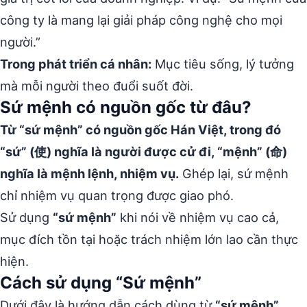
công ty là mang lại giải pháp công nghệ cho mọi
người.”
Trong phát triển cá nhân:
Mục tiêu sống, lý tưởng
mà mỗi người theo đuổi suốt đời.
Sứ mệnh có nguồn gốc từ đâu?
Từ “sứ mệnh” có nguồn gốc Hán Việt, trong đó
“sứ” (使) nghĩa là người được cử đi, “mệnh” (命)
nghĩa là mệnh lệnh, nhiệm vụ.
Ghép lại, sứ mệnh
chỉ nhiệm vụ quan trọng được giao phó.
Sử dụng
“sứ mệnh”
khi nói về nhiệm vụ cao cả,
mục đích tồn tại hoặc trách nhiệm lớn lao cần thực
hiện.
Cách sử dụng “Sứ mệnh”
Dưới đây là hướng dẫn cách dùng từ
“sứ mệnh”