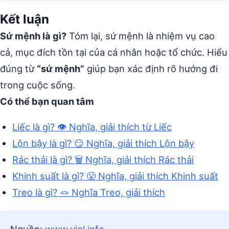
Kết luận
Sứ mệnh là gì?
Tóm lại, sứ mệnh là nhiệm vụ cao
cả, mục đích tồn tại của cá nhân hoặc tổ chức. Hiểu
đúng từ
“sứ mệnh”
giúp bạn xác định rõ hướng đi
trong cuộc sống.
Có thể bạn quan tâm
Liếc là gì? 👁️ Nghĩa, giải thích từ Liếc
Lộn bậy là gì? 😏 Nghĩa, giải thích Lộn bậy
Rác thải là gì? 🗑️ Nghĩa, giải thích Rác thải
Khinh suất là gì? 😤 Nghĩa, giải thích Khinh suất
Treo là gì? 🪢 Nghĩa Treo, giải thích