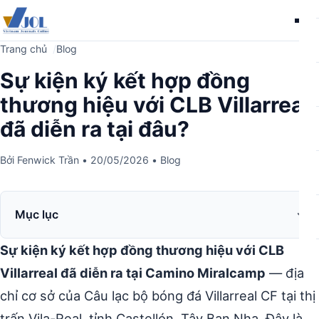
Me
Trang chủ
Blog
Sự kiện ký kết hợp đồng
thương hiệu với CLB Villarreal
đã diễn ra tại đâu?
Bởi
Fenwick Trần
•
20/05/2026
•
Blog
Mục lục
Sự kiện ký kết hợp đồng thương hiệu với CLB
Villarreal đã diễn ra tại Camino Miralcamp
— địa
chỉ cơ sở của Câu lạc bộ bóng đá Villarreal CF tại thị
trấn Vila-Real, tỉnh Castellón, Tây Ban Nha. Đây là