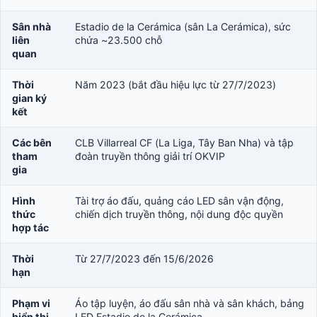
Sân nhà
Estadio de la Cerámica (sân La Cerámica), sức
liên
chứa ~23.500 chỗ
quan
Thời
Năm 2023 (bắt đầu hiệu lực từ 27/7/2023)
gian ký
kết
Các bên
CLB Villarreal CF (La Liga, Tây Ban Nha) và tập
tham
đoàn truyền thông giải trí OKVIP
gia
Hình
Tài trợ áo đấu, quảng cáo LED sân vận động,
thức
chiến dịch truyền thông, nội dung độc quyền
hợp tác
Thời
Từ 27/7/2023 đến 15/6/2026
hạn
Phạm vi
Áo tập luyện, áo đấu sân nhà và sân khách, bảng
hiển thị
LED Estadio de la Cerámica