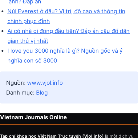
lạnh? Đáp án
Núi Everest ở đâu? Vị trí, độ cao và thông tin
chinh phục đỉnh
Ai có nhà di động đầu tiên? Đáp án câu đố dân
gian thú vị nhất
I love you 3000 nghĩa là gì? Nguồn gốc và ý
nghĩa con số 3000
Nguồn:
www.vjol.info
Danh mục:
Blog
Vietnam Journals Online
Tạp chí khoa học Việt Nam Trực tuyến (Vjol.info)
là một dịch vụ