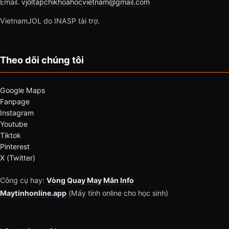
Email.
vjoltapchikhoahocvietnam@gmail.com
VietnamJOL do INASP tài trợ.
Theo dõi chúng tôi
Google Maps
Fanpage
Instagram
Youtube
Tiktok
Pinterest
X (Twitter)
Công cụ hay:
Vòng Quay May Mắn Info
Maytinhonline.app
(Máy tính online cho học sinh)