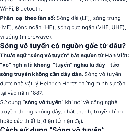
Wi-Fi, Bluetooth.
Phân loại theo tần số:
Sóng dài (LF), sóng trung
(MF), sóng ngắn (HF), sóng cực ngắn (VHF, UHF),
vi sóng (microwave).
Sóng vô tuyến có nguồn gốc từ đâu?
Thuật ngữ “sóng vô tuyến” bắt nguồn từ Hán Việt:
“vô” nghĩa là không, “tuyến” nghĩa là dây – tức
sóng truyền không cần dây dẫn.
Sóng vô tuyến
được nhà vật lý Heinrich Hertz chứng minh sự tồn
tại vào năm 1887.
Sử dụng
“sóng vô tuyến”
khi nói về công nghệ
truyền thông không dây, phát thanh, truyền hình
hoặc các thiết bị điện tử hiện đại.
Cách sử dụng “Sóng vô tuyến”