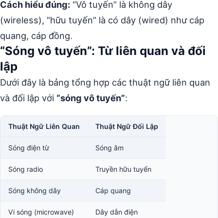
Cách hiểu đúng:
“Vô tuyến” là không dây
(wireless), “hữu tuyến” là có dây (wired) như cáp
quang, cáp đồng.
“Sóng vô tuyến”: Từ liên quan và đối
lập
Dưới đây là bảng tổng hợp các thuật ngữ liên quan
và đối lập với
“sóng vô tuyến”
:
Thuật Ngữ Liên Quan
Thuật Ngữ Đối Lập
Sóng điện từ
Sóng âm
Sóng radio
Truyền hữu tuyến
Sóng không dây
Cáp quang
Vi sóng (microwave)
Dây dẫn điện