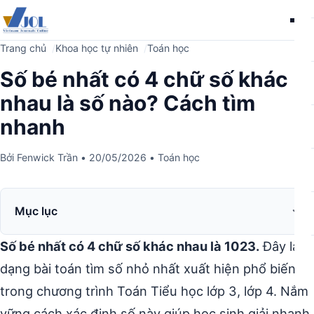
Me
Trang chủ
Khoa học tự nhiên
Toán học
Số bé nhất có 4 chữ số khác
nhau là số nào? Cách tìm
nhanh
Bởi
Fenwick Trần
•
20/05/2026
•
Toán học
Mục lục
Số bé nhất có 4 chữ số khác nhau là 1023.
Đây là
dạng bài toán tìm số nhỏ nhất xuất hiện phổ biến
trong chương trình Toán Tiểu học lớp 3, lớp 4. Nắm
vững cách xác định số này giúp học sinh giải nhanh