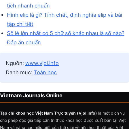
tích nhanh chuẩn
Hình elip là gì? Tính chất, định nghĩa elip và bài
tập chi tiết
Số lẻ lớn nhất có 5 chữ số khác nhau là số nào?
Đáp án chuẩn
Nguồn:
www.vjol.info
Danh mục:
Toán học
Vietnam Journals Online
Tạp chí khoa học Việt Nam Trực tuyến (Vjol.info)
là một dịch vụ
cho phép độc giả tiếp cận tri thức khoa học được xuất bản tại Việt
Nam và nâng cao hiểu biết của thế giới về nền học thuật của Việt