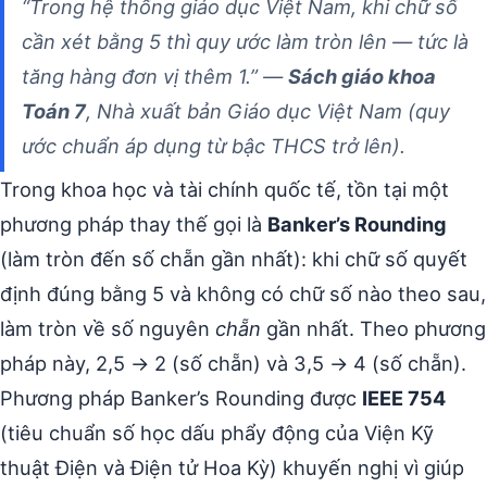
“Trong hệ thống giáo dục Việt Nam, khi chữ số
cần xét bằng 5 thì quy ước làm tròn lên — tức là
tăng hàng đơn vị thêm 1.” —
Sách giáo khoa
Toán 7
, Nhà xuất bản Giáo dục Việt Nam (quy
ước chuẩn áp dụng từ bậc THCS trở lên).
Trong khoa học và tài chính quốc tế, tồn tại một
phương pháp thay thế gọi là
Banker’s Rounding
(làm tròn đến số chẵn gần nhất): khi chữ số quyết
định đúng bằng 5 và không có chữ số nào theo sau,
làm tròn về số nguyên
chẵn
gần nhất. Theo phương
pháp này, 2,5 → 2 (số chẵn) và 3,5 → 4 (số chẵn).
Phương pháp Banker’s Rounding được
IEEE 754
(tiêu chuẩn số học dấu phẩy động của Viện Kỹ
thuật Điện và Điện tử Hoa Kỳ) khuyến nghị vì giúp