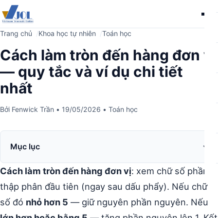
Me
Trang chủ
Khoa học tự nhiên
Toán học
Cách làm tròn đến hàng đơn vị
— quy tắc và ví dụ chi tiết
nhất
Bởi
Fenwick Trần
•
19/05/2026
•
Toán học
Mục lục
Cách làm tròn đến hàng đơn vị
: xem chữ số phần
thập phân đầu tiên (ngay sau dấu phẩy). Nếu chữ
số đó
nhỏ hơn 5
— giữ nguyên phần nguyên. Nếu
lớn hơn hoặc bằng 5
— tăng phần nguyên lên 1. Kết