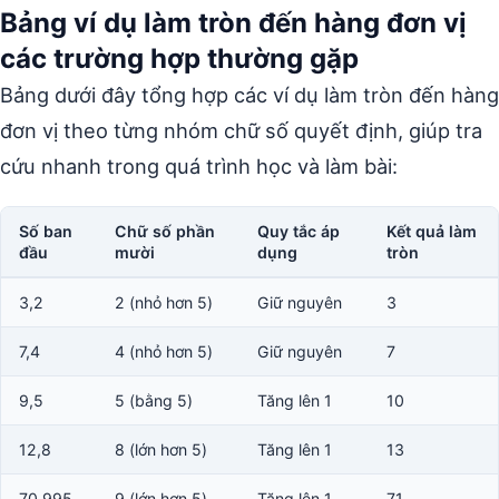
Bảng ví dụ làm tròn đến hàng đơn vị
các trường hợp thường gặp
Bảng dưới đây tổng hợp các ví dụ làm tròn đến hàng
đơn vị theo từng nhóm chữ số quyết định, giúp tra
cứu nhanh trong quá trình học và làm bài:
Số ban
Chữ số phần
Quy tắc áp
Kết quả làm
đầu
mười
dụng
tròn
3,2
2 (nhỏ hơn 5)
Giữ nguyên
3
7,4
4 (nhỏ hơn 5)
Giữ nguyên
7
9,5
5 (bằng 5)
Tăng lên 1
10
12,8
8 (lớn hơn 5)
Tăng lên 1
13
70,995
9 (lớn hơn 5)
Tăng lên 1
71