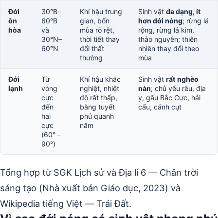
Đới
30°B–
Khí hậu trung
Sinh vật
đa dạng, ít
ôn
60°B
gian, bốn
hơn đới nóng
; rừng lá
hòa
và
mùa rõ rệt,
rộng, rừng lá kim,
30°N–
thời tiết thay
thảo nguyên; thiên
60°N
đổi thất
nhiên thay đổi theo
thường
mùa
Đới
Từ
Khí hậu khắc
Sinh vật
rất nghèo
lạnh
vòng
nghiệt, nhiệt
nàn
; chủ yếu rêu, địa
cực
độ rất thấp,
y, gấu Bắc Cực, hải
đến
băng tuyết
cấu, cánh cụt
hai
phủ quanh
cực
năm
(60° –
90°)
Tổng hợp từ SGK Lịch sử và Địa lí 6 — Chân trời
sáng tạo (Nhà xuất bản Giáo dục, 2023) và
Wikipedia tiếng Việt — Trái Đất.