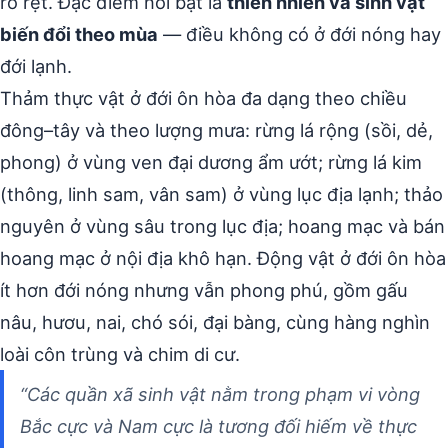
rõ rệt. Đặc điểm nổi bật là
thiên nhiên và sinh vật
biến đổi theo mùa
— điều không có ở đới nóng hay
đới lạnh.
Thảm thực vật ở đới ôn hòa đa dạng theo chiều
đông–tây và theo lượng mưa: rừng lá rộng (sồi, dẻ,
phong) ở vùng ven đại dương ẩm ướt; rừng lá kim
(thông, linh sam, vân sam) ở vùng lục địa lạnh; thảo
nguyên ở vùng sâu trong lục địa; hoang mạc và bán
hoang mạc ở nội địa khô hạn. Động vật ở đới ôn hòa
ít hơn đới nóng nhưng vẫn phong phú, gồm gấu
nâu, hươu, nai, chó sói, đại bàng, cùng hàng nghìn
loài côn trùng và chim di cư.
“Các quần xã sinh vật nằm trong phạm vi vòng
Bắc cực và Nam cực là tương đối hiếm về thực