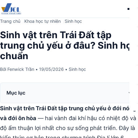
Me
Trang chủ
Khoa học tự nhiên
Sinh học
Sinh vật trên Trái Đất tập
trung chủ yếu ở đâu? Sinh học
chuẩn
Bởi
Fenwick Trần
•
19/05/2026
•
Sinh học
Mục lục
Sinh vật trên Trái Đất tập trung chủ yếu ở đới nóng
và đới ôn hòa
— hai vành đai khí hậu có nhiệt độ và
độ ẩm thuận lợi nhất cho sự sống phát triển. Đây là
kiến thức cơ bản trong chương trình Địa lí lớp 6