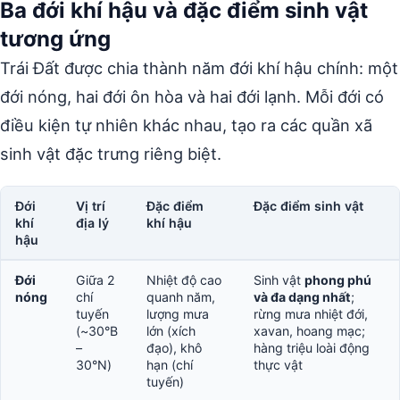
Ba đới khí hậu và đặc điểm sinh vật
tương ứng
Trái Đất được chia thành năm đới khí hậu chính: một
đới nóng, hai đới ôn hòa và hai đới lạnh. Mỗi đới có
điều kiện tự nhiên khác nhau, tạo ra các quần xã
sinh vật đặc trưng riêng biệt.
Đới
Vị trí
Đặc điểm
Đặc điểm sinh vật
khí
địa lý
khí hậu
hậu
Đới
Giữa 2
Nhiệt độ cao
Sinh vật
phong phú
nóng
chí
quanh năm,
và đa dạng nhất
;
tuyến
lượng mưa
rừng mưa nhiệt đới,
(~30°B
lớn (xích
xavan, hoang mạc;
–
đạo), khô
hàng triệu loài động
30°N)
hạn (chí
thực vật
tuyến)