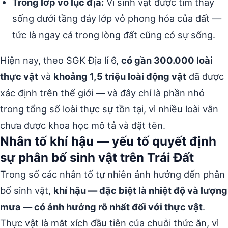
Trong lớp vỏ lục địa:
Vi sinh vật được tìm thấy
sống dưới tầng đáy lớp vỏ phong hóa của đất —
tức là ngay cả trong lòng đất cũng có sự sống.
Hiện nay, theo SGK Địa lí 6,
có gần 300.000 loài
thực vật
và
khoảng 1,5 triệu loài động vật
đã được
xác định trên thế giới — và đây chỉ là phần nhỏ
trong tổng số loài thực sự tồn tại, vì nhiều loài vẫn
chưa được khoa học mô tả và đặt tên.
Nhân tố khí hậu — yếu tố quyết định
sự phân bố sinh vật trên Trái Đất
Trong số các nhân tố tự nhiên ảnh hưởng đến phân
bố sinh vật,
khí hậu — đặc biệt là nhiệt độ và lượng
mưa — có ảnh hưởng rõ nhất đối với thực vật
.
Thực vật là mắt xích đầu tiên của chuỗi thức ăn, vì