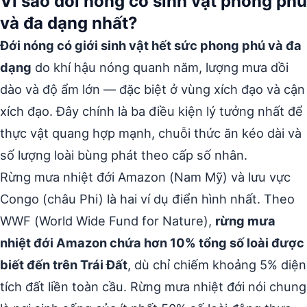
Vì sao đới nóng có sinh vật phong phú
và đa dạng nhất?
Đới nóng có giới sinh vật hết sức phong phú và đa
dạng
do khí hậu nóng quanh năm, lượng mưa dồi
dào và độ ẩm lớn — đặc biệt ở vùng xích đạo và cận
xích đạo. Đây chính là ba điều kiện lý tưởng nhất để
thực vật quang hợp mạnh, chuỗi thức ăn kéo dài và
số lượng loài bùng phát theo cấp số nhân.
Rừng mưa nhiệt đới Amazon (Nam Mỹ) và lưu vực
Congo (châu Phi) là hai ví dụ điển hình nhất. Theo
WWF (World Wide Fund for Nature),
rừng mưa
nhiệt đới Amazon chứa hơn 10% tổng số loài được
biết đến trên Trái Đất
, dù chỉ chiếm khoảng 5% diện
tích đất liền toàn cầu. Rừng mưa nhiệt đới nói chung