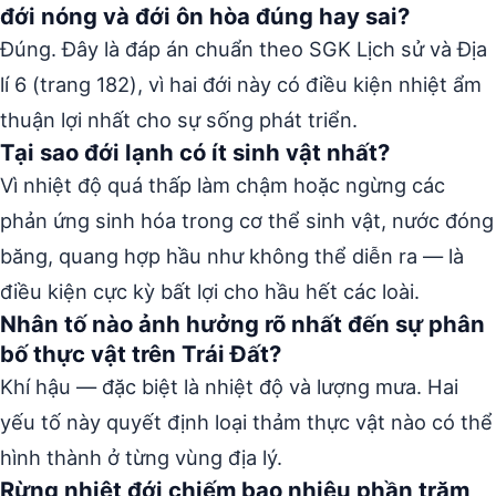
đới nóng và đới ôn hòa đúng hay sai?
Đúng. Đây là đáp án chuẩn theo SGK Lịch sử và Địa
lí 6 (trang 182), vì hai đới này có điều kiện nhiệt ẩm
thuận lợi nhất cho sự sống phát triển.
Tại sao đới lạnh có ít sinh vật nhất?
Vì nhiệt độ quá thấp làm chậm hoặc ngừng các
phản ứng sinh hóa trong cơ thể sinh vật, nước đóng
băng, quang hợp hầu như không thể diễn ra — là
điều kiện cực kỳ bất lợi cho hầu hết các loài.
Nhân tố nào ảnh hưởng rõ nhất đến sự phân
bố thực vật trên Trái Đất?
Khí hậu — đặc biệt là nhiệt độ và lượng mưa. Hai
yếu tố này quyết định loại thảm thực vật nào có thể
hình thành ở từng vùng địa lý.
Rừng nhiệt đới chiếm bao nhiêu phần trăm