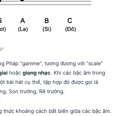
ì?
ếng Pháp “gamme”, tương đương với “scale”
iai
hoặc
giọng nhạc
. Khi các bậc âm trong
 bài hát cụ thể, tập hợp đó được gọi là
g, Son trưởng, Rê trưởng.
g
 thức khoảng cách bất biến giữa các bậc âm.