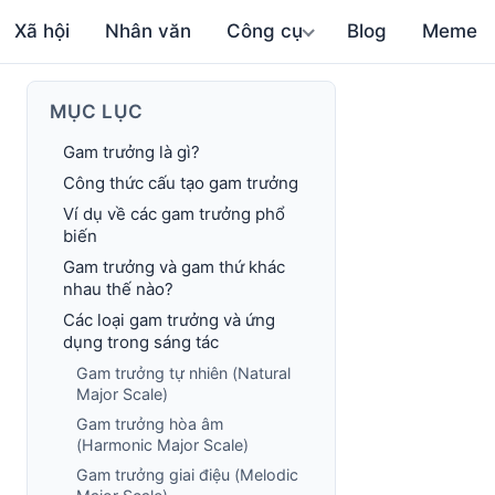
Xã hội
Nhân văn
Công cụ
Blog
Meme
MỤC LỤC
Gam trưởng là gì?
Công thức cấu tạo gam trưởng
Ví dụ về các gam trưởng phổ
biến
Gam trưởng và gam thứ khác
nhau thế nào?
Các loại gam trưởng và ứng
dụng trong sáng tác
Gam trưởng tự nhiên (Natural
Major Scale)
Gam trưởng hòa âm
(Harmonic Major Scale)
Gam trưởng giai điệu (Melodic