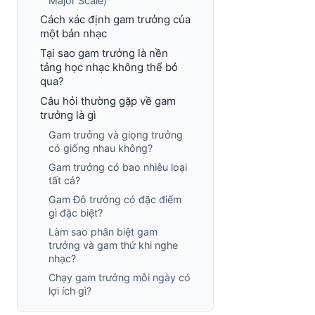
Major Scale)
Cách xác định gam trưởng của
một bản nhạc
Tại sao gam trưởng là nền
tảng học nhạc không thể bỏ
qua?
Câu hỏi thường gặp về gam
trưởng là gì
Gam trưởng và giọng trưởng
có giống nhau không?
Gam trưởng có bao nhiêu loại
tất cả?
Gam Đô trưởng có đặc điểm
gì đặc biệt?
Làm sao phân biệt gam
trưởng và gam thứ khi nghe
nhạc?
Chạy gam trưởng mỗi ngày có
lợi ích gì?