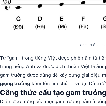
Gam trưởng là g
Từ “gam” trong tiếng Việt được phiên âm từ ti
trong tiếng Anh và được dịch thuần Việt là
âm g
gam trưởng được dùng để xây dựng giai điệu một
giọng trưởng
kèm tên âm chủ — ví dụ: Đô trưởn
Công thức cấu tạo gam trưởn
Điểm đặc trưng của mọi gam trưởng nằm ở công