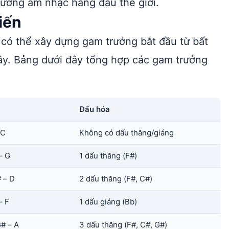
rường âm nhạc hàng đầu thế giới.
iến
ó thể xây dựng gam trưởng bắt đầu từ bất
ây. Bảng dưới đây tổng hợp các gam trưởng
Dấu hóa
 C
Không có dấu thăng/giáng
– G
1 dấu thăng (F#)
# – D
2 dấu thăng (F#, C#)
– F
1 dấu giáng (Bb)
G# – A
3 dấu thăng (F#, C#, G#)