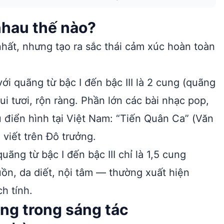
hau thế nào?
nhất, nhưng tạo ra sắc thái cảm xúc hoàn toàn
 quãng từ bậc I đến bậc III là 2 cung (quãng
ui tươi, rộn ràng. Phần lớn các bài nhạc pop,
 điển hình tại Việt Nam: “Tiến Quân Ca” (Văn
 viết trên Đô trưởng.
ng từ bậc I đến bậc III chỉ là 1,5 cung
ồn, da diết, nội tâm — thường xuất hiện
h tính.
ng trong sáng tác