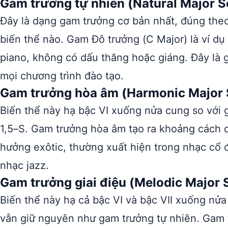
Gam trưởng tự nhiên (Natural Major S
Đây là dạng gam trưởng cơ bản nhất, đúng th
biến thể nào. Gam Đô trưởng (C Major) là ví dụ
piano, không có dấu thăng hoặc giáng. Đây là 
mọi chương trình đào tạo.
Gam trưởng hòa âm (Harmonic Major 
Biến thể này hạ bậc VI xuống nửa cung so với
1,5–S. Gam trưởng hòa âm tạo ra khoảng cách 
hưởng exôtic, thường xuất hiện trong nhạc cổ 
nhạc jazz.
Gam trưởng giai điệu (Melodic Major 
Biến thể này hạ cả bậc VI và bậc VII xuống nửa 
vẫn giữ nguyên như gam trưởng tự nhiên. Gam t