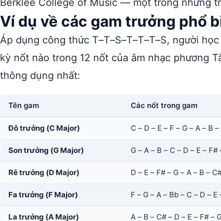
Berklee College of Music — một trong những t
Ví dụ về các gam trưởng phổ b
Áp dụng công thức T–T–S–T–T–T–S, người học c
kỳ nốt nào trong 12 nốt của âm nhạc phương T
thông dụng nhất:
Tên gam
Các nốt trong gam
Đô trưởng (C Major)
C – D – E – F – G – A – B –
Son trưởng (G Major)
G – A – B – C – D – E – F# 
Rê trưởng (D Major)
D – E – F# – G – A – B – C
Fa trưởng (F Major)
F – G – A – Bb – C – D – E 
La trưởng (A Major)
A – B – C# – D – E – F# – 