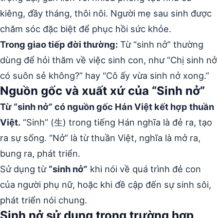
kiêng, đầy tháng, thôi nôi. Người mẹ sau sinh được
chăm sóc đặc biệt để phục hồi sức khỏe.
Trong giao tiếp đời thường:
Từ “sinh nở” thường
dùng để hỏi thăm về việc sinh con, như “Chị sinh nở
có suôn sẻ không?” hay “Cô ấy vừa sinh nở xong.”
Nguồn gốc và xuất xứ của “Sinh nở”
Từ “sinh nở” có nguồn gốc Hán Việt kết hợp thuần
Việt.
“Sinh” (生) trong tiếng Hán nghĩa là đẻ ra, tạo
ra sự sống. “Nở” là từ thuần Việt, nghĩa là mở ra,
bung ra, phát triển.
Sử dụng từ
“sinh nở”
khi nói về quá trình đẻ con
của người phụ nữ, hoặc khi đề cập đến sự sinh sôi,
phát triển nói chung.
Sinh nở sử dụng trong trường hợp