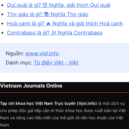
Quỉ quái là gì? 👹 Nghĩa, giải thích Quỉ quái
Thọ giáo là gì? 📚 Nghĩa Thọ giáo
Hoả canh là gì? 🔥 Nghĩa và giải thích Hoả canh
Contrabass là gì? 🎻 Nghĩa Contrabass
Nguồn:
www.vjol.info
Danh mục:
Từ điển Việt - Việt
Vietnam Journals Online
Tạp chí khoa học Việt Nam Trực tuyến (Vjol.info)
là một dịch vụ
cho phép độc giả tiếp cận tri thức khoa học được xuất bản tại Việt
Nam và nâng cao hiểu biết của thế giới về nền học thuật của Việt
Nam.