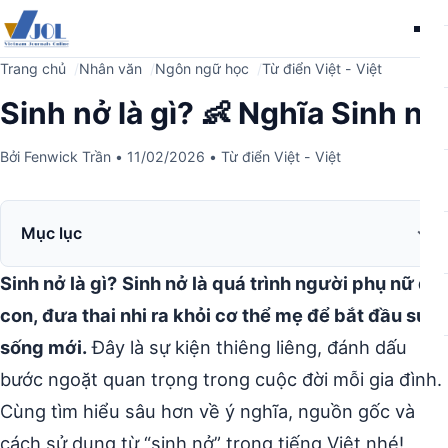
Me
Trang chủ
Nhân văn
Ngôn ngữ học
Từ điển Việt - Việt
Sinh nở là gì? 👶 Nghĩa Sinh nở
Bởi
Fenwick Trần
•
11/02/2026
•
Từ điển Việt - Việt
Mục lục
Sinh nở là gì?
Sinh nở là quá trình người phụ nữ đẻ
con, đưa thai nhi ra khỏi cơ thể mẹ để bắt đầu sự
sống mới.
Đây là sự kiện thiêng liêng, đánh dấu
bước ngoặt quan trọng trong cuộc đời mỗi gia đình.
Cùng tìm hiểu sâu hơn về ý nghĩa, nguồn gốc và
cách sử dụng từ “sinh nở” trong tiếng Việt nhé!