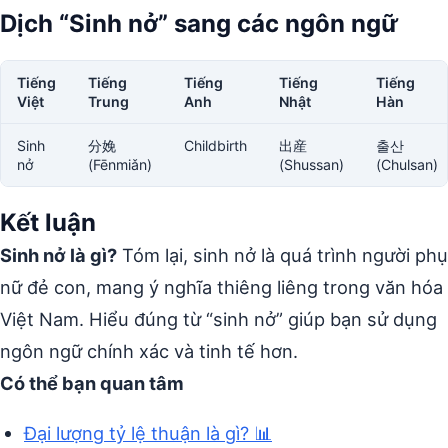
Dịch “Sinh nở” sang các ngôn ngữ
Tiếng
Tiếng
Tiếng
Tiếng
Tiếng
Việt
Trung
Anh
Nhật
Hàn
Sinh
分娩
Childbirth
出産
출산
nở
(Fēnmiǎn)
(Shussan)
(Chulsan)
Kết luận
Sinh nở là gì?
Tóm lại, sinh nở là quá trình người phụ
nữ đẻ con, mang ý nghĩa thiêng liêng trong văn hóa
Việt Nam. Hiểu đúng từ “sinh nở” giúp bạn sử dụng
ngôn ngữ chính xác và tinh tế hơn.
Có thể bạn quan tâm
Đại lượng tỷ lệ thuận là gì? 📊