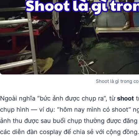
Shoot là gì trong c
Ngoài nghĩa “bức ảnh được chụp ra”, từ
shoot
t
chụp hình — ví dụ: “hôm nay mình có shoot” ng
ảnh thu được sau buổi chụp thường được đăng 
các diễn đàn cosplay để chia sẻ với cộng đồng