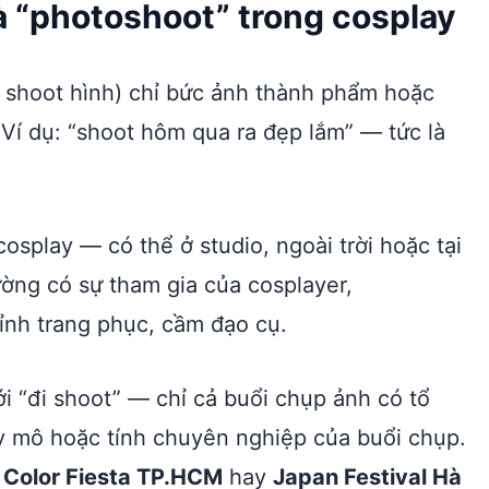
và “photoshoot” trong cosplay
 shoot hình) chỉ bức ảnh thành phẩm hoặc
Ví dụ: “shoot hôm qua ra đẹp lắm” — tức là
splay — có thể ở studio, ngoài trời hoặc tại
ường có sự tham gia của cosplayer,
hỉnh trang phục, cầm đạo cụ.
i “đi shoot” — chỉ cả buổi chụp ảnh có tổ
 mô hoặc tính chuyên nghiệp của buổi chụp.
ư
Color Fiesta TP.HCM
hay
Japan Festival Hà