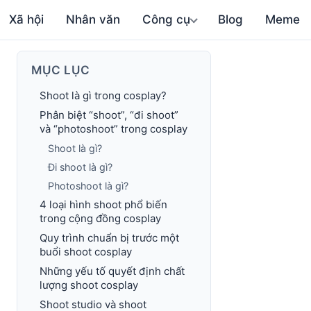
Xã hội
Nhân văn
Công cụ
Blog
Meme
MỤC LỤC
Shoot là gì trong cosplay?
Phân biệt “shoot”, “đi shoot”
và “photoshoot” trong cosplay
Shoot là gì?
Đi shoot là gì?
Photoshoot là gì?
4 loại hình shoot phổ biến
trong cộng đồng cosplay
Quy trình chuẩn bị trước một
buổi shoot cosplay
Những yếu tố quyết định chất
lượng shoot cosplay
Shoot studio và shoot