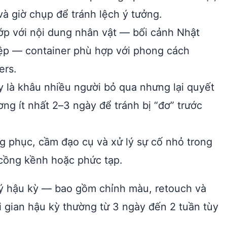
 giờ chụp để tránh lệch ý tưởng.
p với nội dung nhân vật — bối cảnh Nhật
iệp — container phù hợp với phong cách
ers.
 là khâu nhiều người bỏ qua nhưng lại quyết
ng ít nhất 2–3 ngày để tránh bị “đơ” trước
ng phục, cầm đạo cụ và xử lý sự cố nhỏ trong
c cồng kềnh hoặc phức tạp.
lý hậu kỳ — bao gồm chỉnh màu, retouch và
i gian hậu kỳ thường từ 3 ngày đến 2 tuần tùy