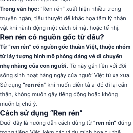
Trong văn học:
“Ren rén” xuất hiện nhiều trong
truyện ngắn, tiểu thuyết để khắc họa tâm lý nhân
vật khi hành động một cách bí mật hoặc tế nhị.
Ren rén có nguồn gốc từ đâu?
Từ “ren rén” có nguồn gốc thuần Việt, thuộc nhóm
từ láy tượng hình mô phỏng dáng vẻ di chuyển
nhẹ nhàng của con người.
Từ này gắn liền với đời
sống sinh hoạt hàng ngày của người Việt từ xa xưa.
Sử dụng
“ren rén”
khi muốn diễn tả ai đó đi lại cẩn
thận, không muốn gây tiếng động hoặc không
muốn bị chú ý.
Cách sử dụng “Ren rén”
Dưới đây là hướng dẫn cách dùng từ
“ren rén”
đúng
trong tiếng Việt, kèm các ví dụ minh họa cụ thể.