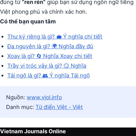
đúng từ
“ren rén”
giúp bạn sử dụng ngôn ngữ tiếng
Việt phong phú và chính xác hơn.
Có thể bạn quan tâm
Thư ký riêng là gì? 💼 Ý nghĩa chi tiết
Đa nguyên là gì? 🌍 Nghĩa đầy đủ
Xoay là gì? 🔄 Nghĩa Xoay chi tiết
Trầy vi tróc vảy là gì? 😏 Nghĩa
Tái ngộ là gì? 👥 Ý nghĩa Tái ngộ
Nguồn:
www.vjol.info
Danh mục:
Từ điển Việt - Việt
Vietnam Journals Online