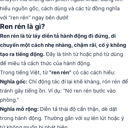
hiểu nguồn gốc, cách dùng và các từ đồng nghĩa
với “ren rén” ngay bên dưới!
Ren rén là gì?
Ren rén là từ láy diễn tả hành động đi đứng, di
chuyển một cách nhẹ nhàng, chậm rãi, cố ý không
tạo ra tiếng động.
Đây là tính từ hoặc phó từ dùng
để miêu tả cách thức của hành động.
Trong tiếng Việt, từ
“ren rén”
có các cách hiểu:
Nghĩa gốc:
Chỉ động tác đi lại khẽ khàng, rón rén để
tránh gây tiếng ồn. Ví dụ: “Nó ren rén bước vào
phòng.”
Nghĩa mở rộng:
Diễn tả thái độ cẩn thận, dè dặt
trong hành động. Thường gắn với sự lén lút hoặc ý
tứ không muốn bị phát hiện.