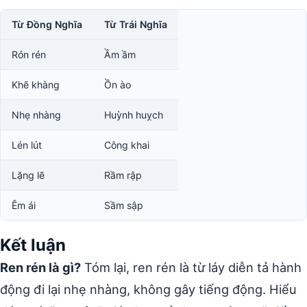
Từ Đồng Nghĩa
Từ Trái Nghĩa
Rón rén
Ầm ầm
Khẽ khàng
Ồn ào
Nhẹ nhàng
Huỳnh huỵch
Lén lút
Công khai
Lặng lẽ
Rầm rập
Êm ái
Sầm sập
Kết luận
Ren rén là gì?
Tóm lại, ren rén là từ láy diễn tả hành
động đi lại nhẹ nhàng, không gây tiếng động. Hiểu