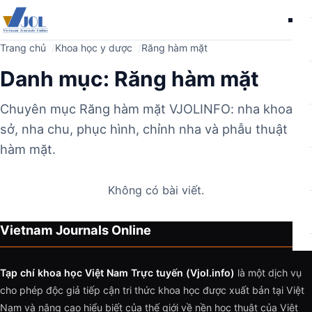
Me
Trang chủ
Khoa học y dược
Răng hàm mặt
Danh mục:
Răng hàm mặt
Chuyên mục Răng hàm mặt VJOLINFO: nha khoa cơ
sở, nha chu, phục hình, chỉnh nha và phẫu thuật
hàm mặt.
Không có bài viết.
Vietnam Journals Online
Tạp chí khoa học Việt Nam Trực tuyến (Vjol.info)
là một dịch vụ
cho phép độc giả tiếp cận tri thức khoa học được xuất bản tại Việt
Nam và nâng cao hiểu biết của thế giới về nền học thuật của Việt