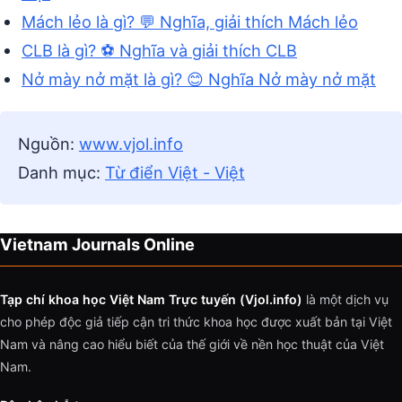
Mách lẻo là gì? 💬 Nghĩa, giải thích Mách lẻo
CLB là gì? ⚽ Nghĩa và giải thích CLB
Nở mày nở mặt là gì? 😊 Nghĩa Nở mày nở mặt
Nguồn:
www.vjol.info
Danh mục:
Từ điển Việt - Việt
Vietnam Journals Online
Tạp chí khoa học Việt Nam Trực tuyến (Vjol.info)
là một dịch vụ
cho phép độc giả tiếp cận tri thức khoa học được xuất bản tại Việt
Nam và nâng cao hiểu biết của thế giới về nền học thuật của Việt
Nam.