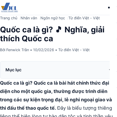
Me
Trang chủ
Nhân văn
Ngôn ngữ học
Từ điển Việt - Việt
Quốc ca là gì? 🎵 Nghĩa, giải
thích Quốc ca
Bởi
Fenwick Trần
•
10/02/2026
•
Từ điển Việt - Việt
Mục lục
Quốc ca là gì?
Quốc ca là bài hát chính thức đại
diện cho một quốc gia, thường được trình diễn
trong các sự kiện trọng đại, lễ nghi ngoại giao và
thi đấu thể thao quốc tế.
Đây là biểu tượng thiêng
liêng thể hiện lòng tự hào dân tộc và tinh thần yêu