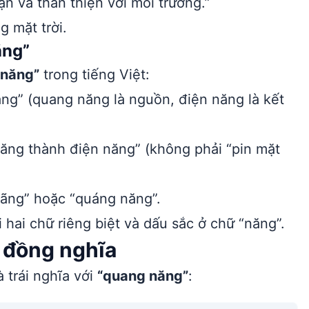
 và thân thiện với môi trường.”
g mặt trời.
ăng”
 năng”
trong tiếng Việt:
g” (quang năng là nguồn, điện năng là kết
ăng thành điện năng” (không phải “pin mặt
nãng” hoặc “quáng năng”.
 hai chữ riêng biệt và dấu sắc ở chữ “năng”.
à đồng nghĩa
 trái nghĩa với
“quang năng”
: