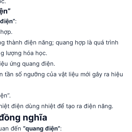
ọc.
ện”
điện”
:
 hợp.
g thành điện năng; quang hợp là quá trình
ng lượng hóa học.
iệu ứng quang điện.
n tần số ngưỡng của vật liệu mới gây ra hiệu
ện”.
ệt điện dùng nhiệt để tạo ra điện năng.
 đồng nghĩa
quan đến
“quang điện”
: